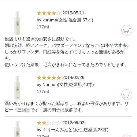
2015/05/11
by kuruma(女性,混合肌,57才)
177ml
他店よりも驚きのお安さに感動です。
朝の洗顔、軽いメーク、パウダーファンデならこれ1本で大丈夫。
しっかりファンデ、口紅等を落とすにはちょっと無理があるか
も。
使いつづけた結果、毛穴がきれいになってきたのでリピします。
2014/02/26
by Norinori(女性,乾燥肌,40才)
177ml
洗いあがりはまくが貼った感はなし、程よい保湿があります。リ
ピート三回目です！肌の調子は抜群です。
2012/09/02
by ぐりーんみんと(女性,敏感肌,28才)
177ml