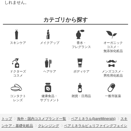
しれません。
カテゴリから探す
スキンケア
メイクアップ
香水・
オーガニック
フレグランス
コスメ・
無添加化粧品
ドクターズ
ヘアケア
ボディケア
メンズコスメ・
コスメ
男性用化粧品
コンタクト
健康食品・
雑貨・日用品
一般市販薬
レンズ
サプリメント
トップ
海外・国内コスメブランド一覧
ベアミネラル(bareMinerals)
スキ
ンケア・基礎化粧品
クレンジング
ベアミネラルピュリファイングフェイシ