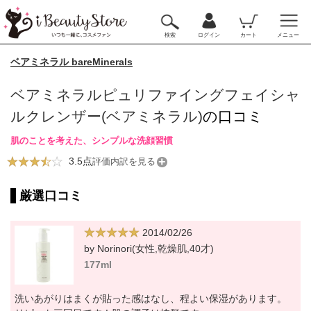
検索
ログイン
カート
メニュー
ベアミネラル bareMinerals
ベアミネラルピュリファイングフェイシャ
ルクレンザー(ベアミネラル)
の口コミ
肌のことを考えた、シンプルな洗顔習慣
3.5点
評価内訳を見る
厳選口コミ
2014/02/26
by Norinori(女性,乾燥肌,40才)
177ml
洗いあがりはまくが貼った感はなし、程よい保湿があります。