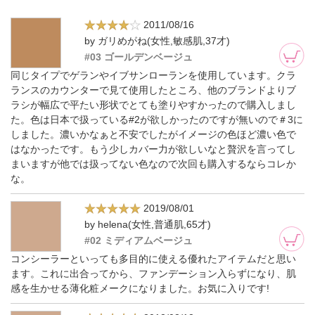
2011/08/16
by ガリめがね(女性,敏感肌,37才)
#03 ゴールデンベージュ
同じタイプでゲランやイブサンローランを使用しています。クラ
ランスのカウンターで見て使用したところ、他のブランドよりブ
ラシが幅広で平たい形状でとても塗りやすかったので購入しまし
た。色は日本で扱っている#2が欲しかったのですが無いので＃3に
しました。濃いかなぁと不安でしたがイメージの色ほど濃い色で
はなかったです。もう少しカバー力が欲しいなと贅沢を言ってし
まいますが他では扱ってない色なので次回も購入するならコレか
な。
2019/08/01
by helena(女性,普通肌,65才)
#02 ミディアムベージュ
コンシーラーといっても多目的に使える優れたアイテムだと思い
ます。これに出合ってから、ファンデーション入らずになり、肌
感を生かせる薄化粧メークになりました。お気に入りです!