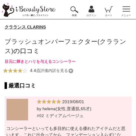
検索
ログイン
カート
メニュー
クラランス CLARINS
ブラッシュオンパーフェクター(クララン
ス)
の口コミ
目元に輝きとハリを与えるコンシーラー
4.4点
評価内訳を見る
厳選口コミ
2019/08/01
by helena(女性,普通肌,65才)
#02 ミディアムベージュ
コンシーラーといっても多目的に使える優れたアイテムだと思
います。これに出合ってから、ファンデーション入らずにな