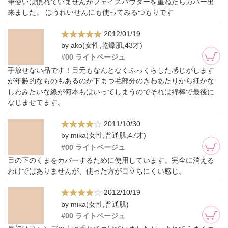
筆使いは慣れていませんがフェイスパウダーを重ねたらカバー出
来ました。 ほうれいせんにも使ってみるつもりです
2012/01/19
by ako(女性,乾燥肌,43才)
#00 ライトベージュ
手放せない品です！目元もなんとなくふっくらした感じがします
が年齢的なものもあるのか下まつ毛部分のきわあたりから細かな
しわみたいな線が何本もはいってしまうのでそれは綿棒で最後に
なじませてます。
2011/10/30
by mika(女性,普通肌,47才)
#00 ライトベージュ
目の下のくまをカバーするために使用しています。完全に消える
わけではありませんが、使った方が目立ちにくい感じ。
2012/10/19
by mika(女性,普通肌)
#00 ライトベージュ