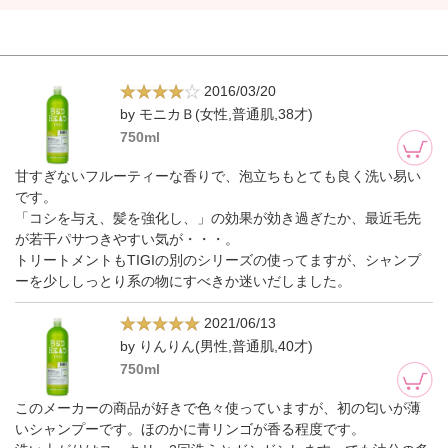
2016/03/20
by モニカＢ(女性,普通肌,38才)
750ml
甘すぎないフルーティーな香りで、泡立ちもとても良く洗い易い
です。
「コシを与え、髪を強化し、」の効果が効き過ぎたか、最近毛先
が若干パサつきやすい気が・・・。
トリートメントもTIGIの別のシリーズの使ってますが、シャンプ
ーを少ししっとり系の物にすべきか迷いだしました。
2021/06/13
by りんりん(男性,普通肌,40才)
750ml
このメーカーの商品が好きで色々使っていますが、初の匂いが薄
いシャンプーです。ほのかに青リンゴが香る程度です。