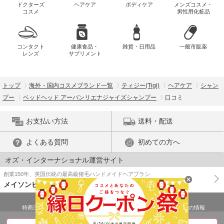
ドクターズ
ヘアケア
ボディケア
メンズコスメ・
コスメ
男性用化粧品
コンタクト
健康食品・
雑貨・日用品
一般市販薬
レンズ
サプリメント
トップ
海外・国内コスメブランド一覧
ティジー(Tigi)
ヘアケア
シャン
プー
ベッドヘッド アーバンリエナジャイズシャンプー
口コミ
お支払い方法
送料・配送
よくある質問
初めての方へ
オズ・インターナショナル運営サイト
創業150年、英国伝統の最高級猪毛ハンドメイドヘアブラシ
メイソンピアソン
特商法に基づく表示
プライバシーポリシー
医薬品販売許可証の情報
ご利用規約
PC版で表示