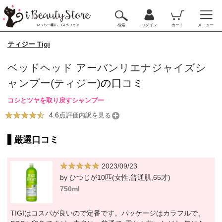
検索
ログイン
カート
メニュー
ティジー Tigi
ベッドヘッド アーバンリエナジャイズシ
ャンプー(ティジー)
の口コミ
コシとツヤを取り戻すシャンプー
4.6点
評価内訳を見る
厳選口コミ
2023/09/23
by ひつじが10匹(女性,普通肌,65才)
750ml
TIGIはコスパが良いので定番です。パッケージはカラフルで、