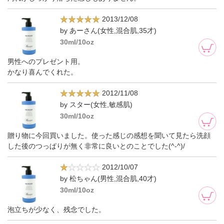
2013/12/08
by あーさん(女性,混合肌,35才)
30ml/10oz
男性へのプレゼント用。
かなり喜んでくれた。
2012/11/08
by スター(女性,敏感肌)
30ml/10oz
贈り物に今回買いました。使った感じの感想を聞いて見たら洗顔
した後のつっぱりが無く非常に良いとのことでした(^-^)/
2012/10/07
by 松ちゃん(男性,混合肌,40才)
30ml/10oz
泡立ちが少なく、残念でした。