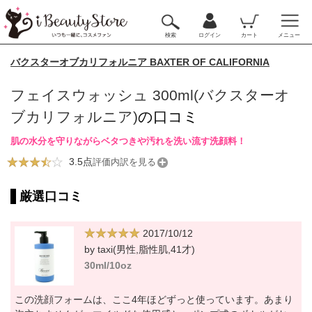
検索
ログイン
カート
メニュー
バクスターオブカリフォルニア BAXTER OF CALIFORNIA
フェイスウォッシュ 300ml(バクスターオ
ブカリフォルニア)
の口コミ
肌の水分を守りながらベタつきや汚れを洗い流す洗顔料！
3.5点
評価内訳を見る
厳選口コミ
2017/10/12
by taxi(男性,脂性肌,41才)
30ml/10oz
この洗顔フォームは、ここ4年ほどずっと使っています。あまり