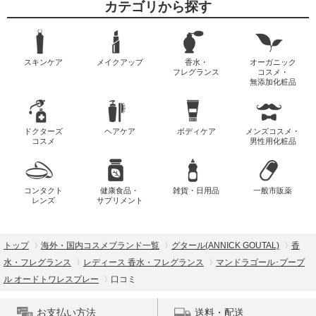
カテゴリから探す
スキンケア
メイクアップ
香水・
オーガニック
フレグランス
コスメ・
無添加化粧品
ドクターズ
ヘアケア
ボディケア
メンズコスメ・
コスメ
男性用化粧品
コンタクト
健康食品・
雑貨・日用品
一般市販薬
レンズ
サプリメント
トップ
海外・国内コスメブランド一覧
グタール(ANNICK GOUTAL)
香
水・フレグランス
レディース 香水・フレグランス
マンドラゴール･プープ
ル オードトワレスプレー
口コミ
お支払い方法
送料・配送