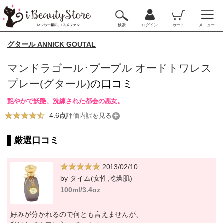
検索
ログイン
カート
メニュー
グタール ANNICK GOUTAL
マンドラゴール･プープル オードトワレス
プレー(グタール)
の口コミ
艶やかで妖艶、洗練された都会の悪女。
4.6点
評価内訳を見る
厳選口コミ
2013/02/10
by タイム(女性,乾燥肌)
100ml/3.4oz
好みが分かれるので何とも言えませんが、