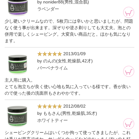
by nonider88(男性,混合肌)
ラベンダー
少し硬いクリームなので、5枚刃には辛いかと思いましたが、問題
なく使う事が出来ます。深ぞりや逆さ剃りしても大丈夫。泡との
併用で楽しくシェービング。大変良い商品だと。ほかも気になり
ます。
2013/01/09
by のんの(女性,乾燥肌,42才)
バーベナライム
主人用に購入。
とても泡立ちが良く使い心地も気に入っている様です。香が良い
ので使った後の洗面所もさわやかです。
2012/08/02
by ももさん(男性,乾燥肌,35才)
ホワイトティー
シェービングクリームはいくつか拘って使ってきましたが、これ