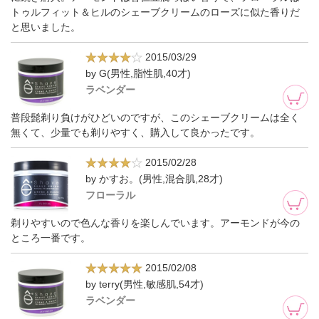
トゥルフィット＆ヒルのシェーブクリームのローズに似た香りだ
と思いました。
2015/03/29
by G(男性,脂性肌,40才)
ラベンダー
普段髭剃り負けがひどいのですが、このシェーブクリームは全く
無くて、少量でも剃りやすく、購入して良かったです。
2015/02/28
by かすお。(男性,混合肌,28才)
フローラル
剃りやすいので色んな香りを楽しんでいます。アーモンドが今の
ところ一番です。
2015/02/08
by terry(男性,敏感肌,54才)
ラベンダー