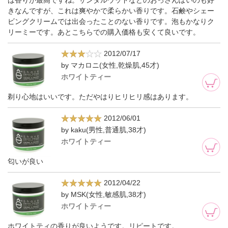
は香りが最高ですね。サンダルウッドなどのおっさんぽいのも好
きなんですが、これは爽やかで柔らかい香りです。石鹸やシェー
ビングクリームでは出会ったことのない香りです。泡もかなりク
リーミーです。あとこちらでの購入価格も安くて良いです。
2012/07/17
by マカロニ(女性,乾燥肌,45才)
ホワイトティー
剃り心地はいいです。ただやはりヒリヒリ感はあります。
2012/06/01
by kaku(男性,普通肌,38才)
ホワイトティー
匂いが良い
2012/04/22
by MSK(女性,敏感肌,38才)
ホワイトティー
ホワイトティの香りが良いようです。リピートです。