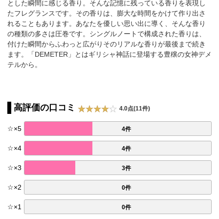
とした瞬間に感じる香り。そんな記憶に残っている香りを表現し
たフレグランスです。その香りは、膨大な時間をかけて作り出さ
れることもあります。あなたを優しい思い出に導く、そんな香り
の種類の多さは圧巻です。シングルノートで構成された香りは、
付けた瞬間からふわっと広がりそのリアルな香りが最後まで続き
ます。「DEMETER」とはギリシャ神話に登場する豊穣の女神デメ
テルから。
高評価の口コミ
4.0点(11件)
☆
×
5
4件
☆
×
4
4件
☆
×
3
3件
☆
×
2
0件
☆
×
1
0件