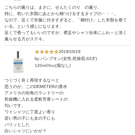
こちらの薫りは、まさに、せんたくのり の薫り。
特に、乾いた衣類にあとから糊つけをするタイプの・・・。
なので、近くで衣服に付きすぎると、「糊付け」した衣類を着て
いる。という感じになります。
近くで香ってもいいのですが、襟足やシャツ全体にふわ～と淡く
薫らせる方がステキ。
2019/10/19
by パンプキン(女性,乾燥肌,63才)
120ml/4oz(箱なし)
つくづく良く再現するなーと
思うのが、このDEMETERの香水
アメリカの街角のランドリーの
乾燥機に入れる柔軟芳香シートの
匂いです。
ワイシャツに丁度よい香り
若い男の子にも女の子にも
パリッとした
白いシャツにいかが？