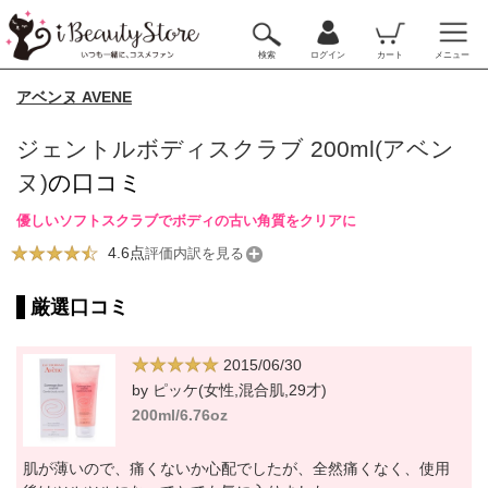
検索
ログイン
カート
メニュー
アベンヌ AVENE
ジェントルボディスクラブ 200ml(アベン
ヌ)
の口コミ
優しいソフトスクラブでボディの古い角質をクリアに
4.6点
評価内訳を見る
厳選口コミ
2015/06/30
by ピッケ(女性,混合肌,29才)
200ml/6.76oz
肌が薄いので、痛くないか心配でしたが、全然痛くなく、使用