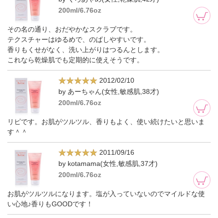
200ml/6.76oz
その名の通り、おだやかなスクラブです。
テクスチャーはゆるめで、のばしやすいです。
香りもくせがなく、洗い上がりはつるんとします。
これなら乾燥肌でも定期的に使えそうです。
2012/02/10
by あーちゃん(女性,敏感肌,38才)
200ml/6.76oz
リピです。お肌がツルツル、香りもよく、使い続けたいと思いま
す＾＾
2011/09/16
by kotamama(女性,敏感肌,37才)
200ml/6.76oz
お肌がツルツルになります。塩が入っていないのでマイルドな使
い心地♪香りもGOODです！