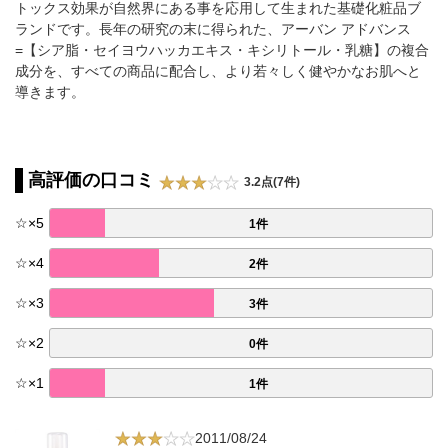
トックス効果が自然界にある事を応用して生まれた基礎化粧品ブ
ランドです。長年の研究の末に得られた、アーバン アドバンス
=【シア脂・セイヨウハッカエキス・キシリトール・乳糖】の複合
成分を、すべての商品に配合し、より若々しく健やかなお肌へと
導きます。
高評価の口コミ
3.2点(7件)
☆
×
5
1件
☆
×
4
2件
☆
×
3
3件
☆
×
2
0件
☆
×
1
1件
2011/08/24