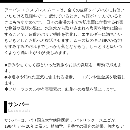
アーバン エクスプレス ムースは、全ての皮膚タイプの方にお使い
いただける洗顔料です。疲れているとき、お顔がくすんでいると
きにもおすすめです。 日々の生活の中でお肌表面に付着する有害
な物質や洗顔の際に、水道水から取り込まれる塩素を強力に除去
することで、皮膚のバリア機能を強化し、エネルギーに満ちたい
きいきとしたお肌へと復活させます。ムース状のキメ細やかな泡
がすみずみの汚れまでしっかり落とながらも、しっとりと吸いつ
くような洗い上がりが 楽しめます。
◆赤みやちくちく感といった刺激やお肌の炎症を、即効で抑えま
す。
◆水道水や汚れた空気に含まれる塩素、ニコチンや重金属を吸着し
ます。
◆フリーラジカルや有害毒素の、細胞への攻撃を阻止します。
サンパー
Essentials
サンパーは、パリ国立大学病院医師 、パトリック・スニゴが、
1984年から20年に及ぶ、植物学、芳香学の研究の結果、強力なデ