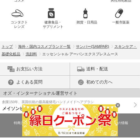
コスメ
男性用化粧品
コンタクト
健康食品・
雑貨・日用品
一般市販薬
レンズ
サプリメント
トップ
海外・国内コスメブランド一覧
サンパー(SAMPAR)
スキンケア・
基礎化粧品
洗顔料
エッセンシャル アーバンエクスプレスムース
お支払い方法
送料・配送
よくある質問
初めての方へ
オズ・インターナショナル運営サイト
創業150年、英国伝統の最高級猪毛ハンドメイドヘアブラシ
メイソンピアソン
特商法に基づく表示
プライバシーポリシー
医薬品販売許可証の情報
ご利用規約
PC版で表示