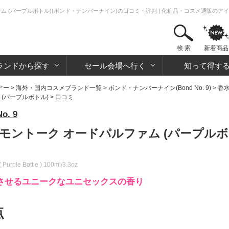
ム (パープルボトル)(ボンド・ナンバーナイン)の口コミ・評判 | 化粧品・コスメ通販のア
検 索
新着商品
ランドから探す
セール会場へ行く
知って得す
アー
>
海外・国内コスメブランド一覧
>
ボンド・ナンバーナイン(Bond No. 9)
>
香
(パープルボトル)
> 口コミ
. 9
モントーク オードパルファム (パープルボ
Purple Bottle ) 100ml/3.3oz
させるユニークなユニセックスの香り
点