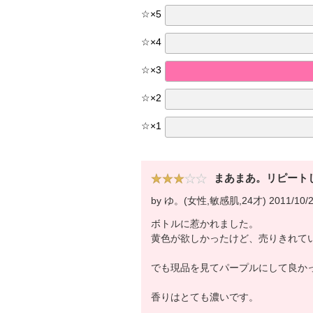
☆
×
5
☆
×
4
☆
×
3
☆
×
2
☆
×
1
まあまあ。リピート
by ゆ。(女性,敏感肌,24才) 2011/10/
ボトルに惹かれました。
黄色が欲しかったけど、売りきれて
でも現品を見てパープルにして良か
香りはとても濃いです。