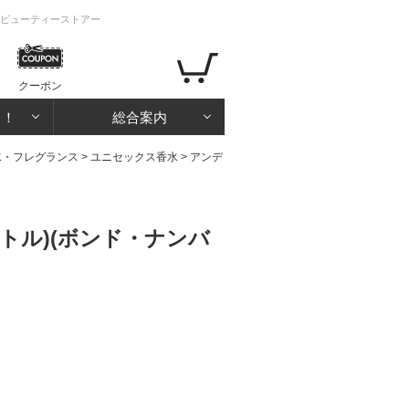
イビューティーストアー
クーポン
る！
総合案内
水・フレグランス
>
ユニセックス香水
>
アンデ
トル)(ボンド・ナンバ