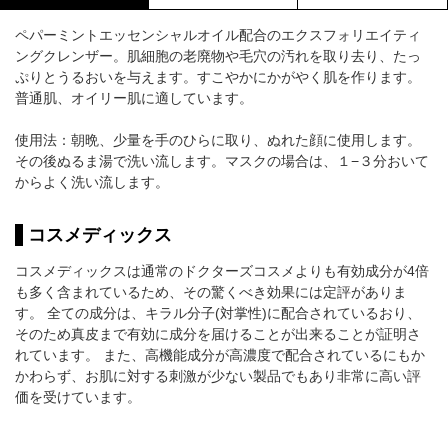
ペパーミントエッセンシャルオイル配合のエクスフォリエイティ
ングクレンザー。肌細胞の老廃物や毛穴の汚れを取り去り、たっ
ぷりとうるおいを与えます。すこやかにかがやく肌を作ります。
普通肌、オイリー肌に適しています。
使用法：朝晩、少量を手のひらに取り、ぬれた顔に使用します。
その後ぬるま湯で洗い流します。マスクの場合は、１−３分おいて
からよく洗い流します。
コスメディックス
コスメディックスは通常のドクターズコスメよりも有効成分が4倍
も多く含まれているため、その驚くべき効果には定評がありま
す。 全ての成分は、キラル分子(対掌性)に配合されているおり、
そのため真皮まで有効に成分を届けることが出来ることが証明さ
れています。 また、高機能成分が高濃度で配合されているにもか
かわらず、お肌に対する刺激が少ない製品でもあり非常に高い評
価を受けています。