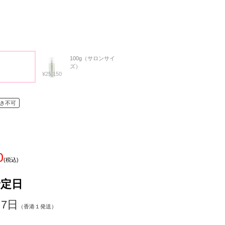
100g（サロンサイ
ズ）
¥25,150
き不可
0
(税込)
予定日
～7日
（香港１発送）