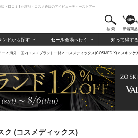
通販・口コミ | 化粧品・コスメ通販のアイビューティーストアー
検 索
新着商品
ランドから探す
セール会場へ行く
知って得す
アー
>
海外・国内コスメブランド一覧
>
コスメディックス(COSMEDIX)
>
スキンケ
ク (コスメディックス)