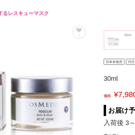
するレスキューマスク
30ml
0
¥7,980
日本未発売
代引
30ml
¥7,98
価格
お届け
入荷後 3