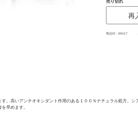
売り切れ
再
商品ID：88417
ます。高いアンチオキシダント作用のある１００％ナチュラル処方。シ
復を早めます。