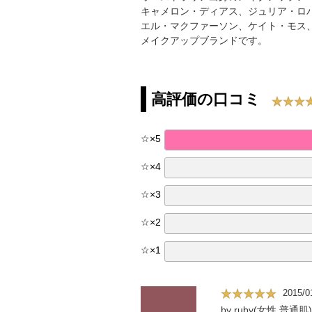
キャメロン・ディアス、ジュリア・ロ
エル・マクファーソン、ケイト・モス
メイクアップブランドです。
高評価の口コミ
☆
×
5
☆
×
4
☆
×
3
☆
×
2
☆
×
1
2015/0
by ruby(女性,普通肌)