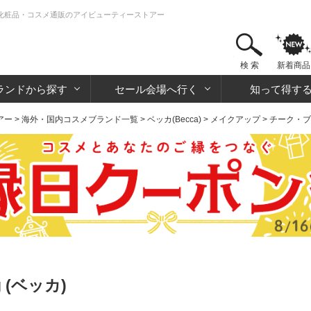
 | 化粧品・コスメ通販のアイビューティーストアー
検 索
新着商品
ランドから探す
セール会場へ行く
知って得す
アー
>
海外・国内コスメブランド一覧
>
ベッカ(Becca)
>
メイクアップ
>
チーク・ブ
 (ベッカ)