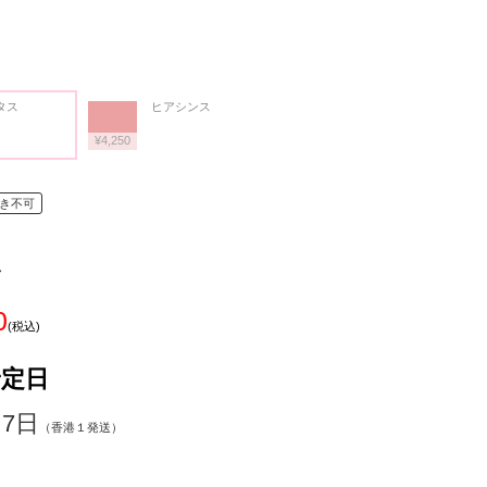
タス
ヒアシンス
¥4,250
き不可
ス
0
(税込)
予定日
～7日
（香港１発送）