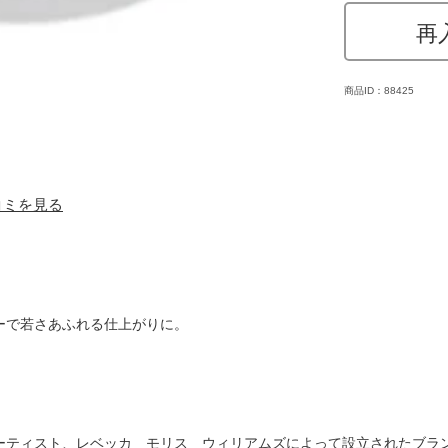
再
商品ID：88425
口コミを見る
ーで若さあふれる仕上がりに。
ーティスト、レベッカ モリス ウィリアムズによって設立されたブラ