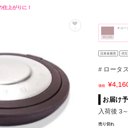
の仕上がりに！
# ロー
2
¥4,160
日本未発売
代引
# ロータ
¥4,16
価格
お届け
入荷後 3
売り切れ