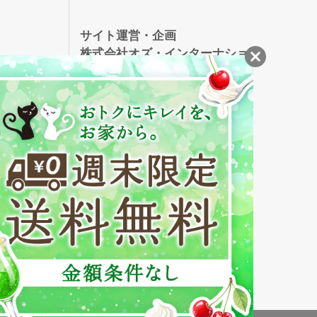
録
サイト運営・企画
株式会社オズ・インターナショ
ナル
創業150年、英国伝統の最高級猪毛ハン
S
ドメイドヘアブラシ
メイソンピアソン
・美容商品の通販サイトです。
発売の化粧品も取り揃えています。