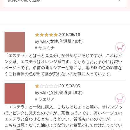
条件から絞り込み
2015/05/16
by wktk(女性,普通肌,48才)
# ヤスミナ
「エステラ」とぱっと見見分けが付かない感じですが、これはピ
ンク系、エステラはオレンジ系です。どちらもおおまかには鈍い
ベージュです。名前の通りシアーな割には、地の唇の色の影響な
くこれ自体の色が出て唇が荒れないのが気に入っています。
2015/02/05
by wktk(女性,普通肌,48才)
# ラエリア
「エステラ」と一緒に購入。こちらはちょっと濃い。オレンジっ
ぽいピンクに見えたのですが、茶色っぽいです。薄いベージュの
エステラと合わせるとちょうどいい。質感もいいのですが、、、
こちらは悪くなった油のような匂いと気配がして付けたままでい