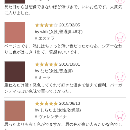
見た目からは想像できないほど薄づきで、いいお色です。大変気
に入りました。
2015/02/05
by wktk(女性,普通肌,48才)
# エステラ
ベージュです。私にはちょっと薄い色だったかなあ。シアーなわ
りに色がはっきり出て、質感もいいです。
2016/10/01
by なだ(女性,普通肌)
# ミーラ
重ねるだけ濃く発色してくれて好きな濃さで使えて便利。バーガ
ンディっぽい色味で買ってよかった。
2015/06/13
by しらたま(女性,乾燥肌)
# ヴァレンティナ
思ったよりも赤く色がでますが、唇の色が良い人みたいな色でし