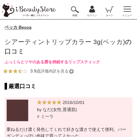
検索
ログイン
カート
メニュー
ベッカ Becca
シアーティントリップカラー 3g(ベッカ)
の
口コミ
ふっくらとツヤのある唇を持続するリップスティック
3.9点
評価内訳を見る
厳選口コミ
2016/10/01
by なだ(女性,普通肌)
# ミーラ
重ねるだけ濃く発色してくれて好きな濃さで使えて便利。バー
ガンディっぽい色味で買ってよかった。