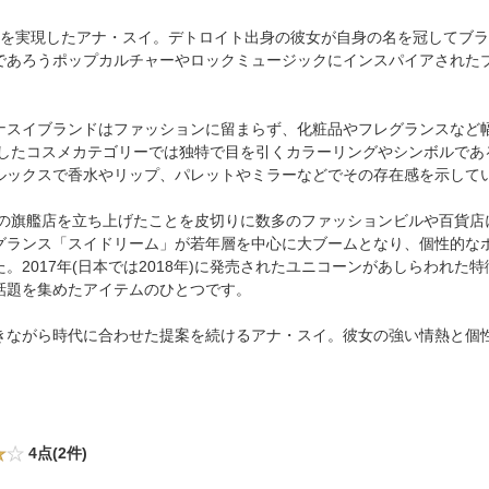
を実現したアナ・スイ。デトロイト出身の彼女が自身の名を冠してブラン
であろうポップカルチャーやロックミュージックにインスパイアされた
ナスイブランドはファッションに留まらず、化粧品やフレグランスなど
生したコスメカテゴリーでは独特で目を引くカラーリングやシンボルで
ルックスで香水やリップ、パレットやミラーなどでその存在感を示して
初の旗艦店を立ち上げたことを皮切りに数多のファッションビルや百貨店に
グランス「スイドリーム」が若年層を中心に大ブームとなり、個性的な
。2017年(日本では2018年)に発売されたユニコーンがあしらわれた
話題を集めたアイテムのひとつです。
きながら時代に合わせた提案を続けるアナ・スイ。彼女の強い情熱と個
4点(2件)