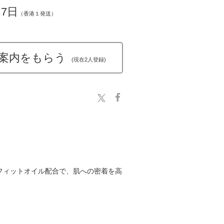
～7日
（香港１発送）
案内をもらう
(現在2人登録)
フィットオイル配合で、肌への密着を高