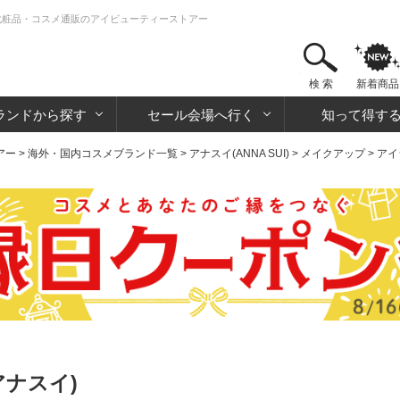
 化粧品・コスメ通販のアイビューティーストアー
検 索
新着商品
ランドから探す
セール会場へ行く
知って得す
アー
>
海外・国内コスメブランド一覧
>
アナスイ(ANNA SUI)
>
メイクアップ
>
アイ
アナスイ)