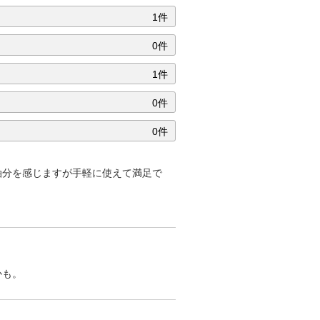
1件
0件
1件
0件
0件
油分を感じますが手軽に使えて満足で
かも。