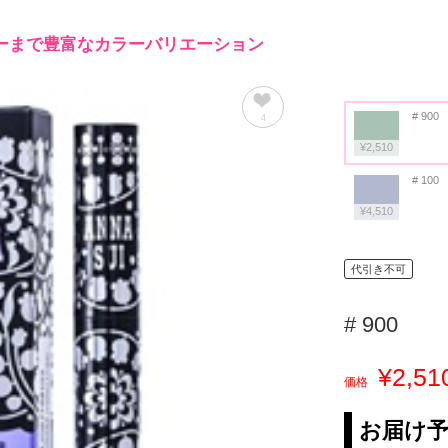
ーまで豊富なカラーバリエーション
# 900
4
¥2,510
# 100
¥4,510
代引き不可
# 900
¥2,51
価格
お届け