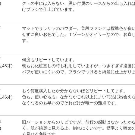
クトの中には入らない、黒い付属のケースからの出し入れ
)
けブラシで仕上げています。
7
マットでサラサラのパウダー。普段ファンデは標準色が多い
せずに良いお色でした。Ｔゾーンがオイリーなので、お直
す。
7
何度もリピートしています。
朝もお化粧直しの時も利用していますが、つきすぎず適度
,45才)
パフが使いにくいので、ブラシでつけると綺麗に仕上がり
7
もう何度購入したか分からないほどリピートしてます。
色も、使い心地も、なかなかこれ以上によい商品に出会え
,46才)
なくなるのも早いのでそれだけが唯一の難点です。
8
旧バージョンからのリピですが、前程の感動はなかったかな
く、肌が綺麗に見える上、崩れにくいです。標準より暗め
)
く見せる色味です。