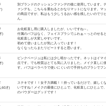
8
別ブランドのクッションファンデの後に使用しています。
ァンデも、こちらを重ねるとかなりマットになります。マ
才)
の商品ですが、私はもう少しうるおい感を残したいのでリ
ん。
0
お化粧直し用に購入しましたが、いいですね～。
付属のパフはなく、フェイスブラシでふわぁ～っとのせる
才)
化粧直しが大変しやすいです。
初めて使いましたが気に入っています！
なくなったらまたリピートすると思います。
4
ピンクベージュは私には少し暗かったです。ネットはイマ
点です。でも粉質はとても気に入りました。メイク直しに
才)
す。パフはペラペラで使いにくいので手持ちのブラシでフ
2
ステキです！！女子力満載！！持っているだけで、嬉しく
いですね！メイクの最後にひとふで、化粧直しにひとふで
,60才)
のパウダーはグッドです！