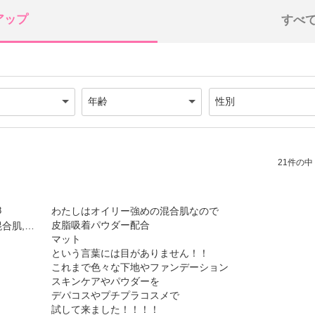
アップ
すべ
21件の中（
8
わたしはオイリー強めの混合肌なので
皮脂吸着パウダー配合
by ちょこばなな(女性,混合肌,25才)
マット
という言葉には目がありません！！
これまで色々な下地やファンデーション
スキンケアやパウダーを
デパコスやプチプラコスメで
試して来ました！！！！