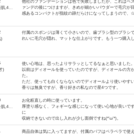
2
他社のファンデーションは色で失敗しましたが、これはベ
ァンデの後につけますが、きめが細かいパウダーで毛穴が
by あぐりママ(女性,普通肌,49才)
感あるコンパクトが指紋の跡だらけになってしまうので、
2
付属のスポンジは薄くて小さいので、歯ブラシ型のブラシ
れいに毛穴が隠れ、マットな仕上がりです。もう一つ購入
)
5
使い心地は、思ったよりサラッとしてるなぁと思いました
以前はディオールを使っていたのですが、ディオールの方
才)
た。
ただ、使っても白くならないのでディオールより使いやすいで
香りは無臭ですが、香り好きの私なので星4つです。
0
お化粧直しの時に使っています。
厚塗り感なく、フォギーな感じになって使い心地が良いで
by ここなっつ(女性,混合肌,48才)
に
収納できないので出し入れが少し面倒ですね(*'ω'*)。
1
商品自体は気に入ってますが、付属のパフはペラペラで使