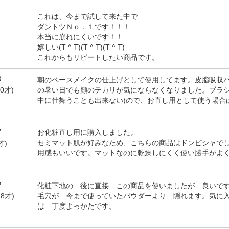
これは、今まで試して来た中で
ダントツＮｏ．１です！！！
本当に崩れにくいです！！
嬉しい(T ^ T)(T ^ T)(T ^ T)
これからもリピートしたい商品です。
3
朝のベースメイクの仕上げとして使用してます。皮脂吸収
の暑い日でも顔のテカリが気にならなくなりました。ブラシ
30才)
中に仕舞うことも出来ない)ので、お直し用として使う場合
7
お化粧直し用に購入しました。
セミマット肌が好みなため、こちらの商品はドンピシャで
才)
用感もいいです。マットなのに乾燥しにくく使い勝手がよ
2
化粧下地の 後に直接 この商品を使いましたが 良いで
毛穴が 今まで使っていたパウダーより 隠れます。気に
8才)
は 丁度よっかたです。