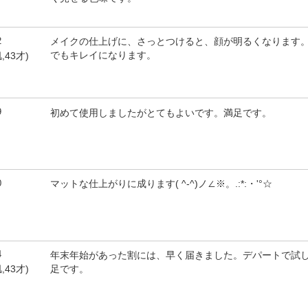
2
メイクの仕上げに、さっとつけると、顔が明るくなります
でもキレイになります。
,43才)
9
初めて使用しましたがとてもよいです。満足です。
0
マットな仕上がりに成ります( ^-^)ノ∠※。.:*:・'°☆
4
年末年始があった割には、早く届きました。デパートで試
足です。
,43才)