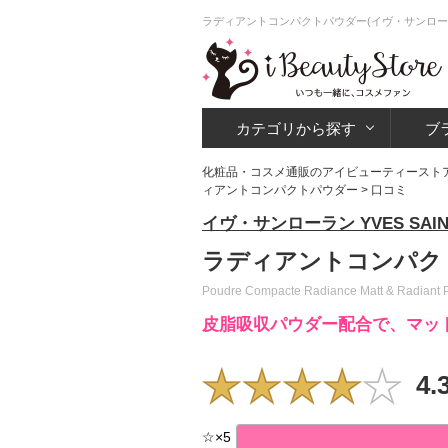
ラディアントコンパクトパウダー(イヴ・サンロー
カテゴリから探す
ブ
化粧品・コスメ通販のアイビューティースト
ィアントコンパクトパウダー
> 口コミ
イヴ・サンローラン YVES SAINT
ラディアントコンパク
Poudre Compacte Radiance Matt & Radiant 
皮脂吸収パウダー配合で、マッ
4.
☆
×
5