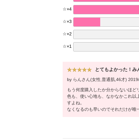
☆
×
4
☆
×
3
☆
×
2
☆
×
1
とてもよかった！み
by らんさん(女性,普通肌,46才) 2019/
もう何度購入したか分からないほど
色も、使い心地も、なかなかこれ以
すよね。
なくなるのも早いのでそれだけが唯