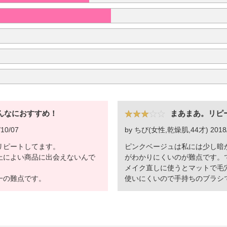
んなにおすすめ！
まあまあ。リピ
10/07
by ちび(女性,乾燥肌,44才) 2018/
リピートしてます。
ピンクベージュは私には少し暗
上によい商品に出会えないんで
がわかりにくいのが難点です。
メイク直しに使うとマットで毛
一の難点です。
使いにくいので手持ちのブラシ