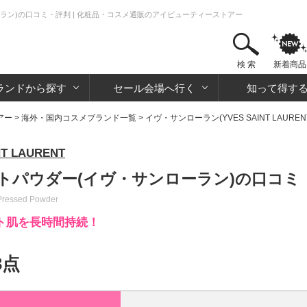
ラン)の口コミ・評判 | 化粧品・コスメ通販のアイビューティーストアー
検 索
新着商品
ランドから探す
セール会場へ行く
知って得す
アー
>
海外・国内コスメブランド一覧
>
イヴ・サンローラン(YVES SAINT LAUREN
 LAURENT
トパウダー(イヴ・サンローラン)の口コミ
Pressed Powder
ト肌を長時間持続！
3点