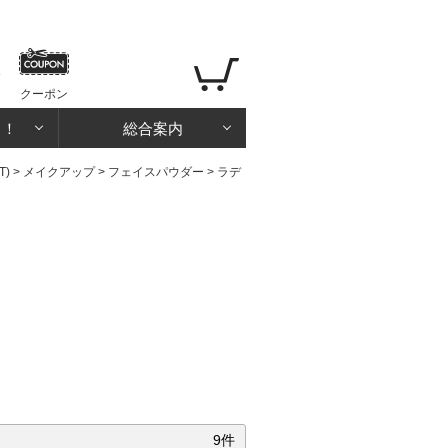
クーポン
る！
総合案内
T)
>
メイクアップ
>
フェイスパウダー
>
ラデ
9件