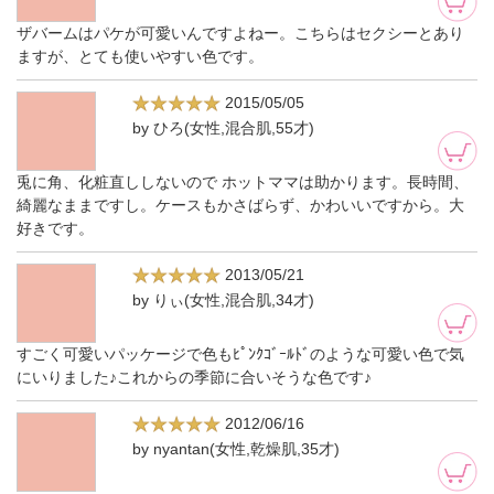
ザバームはパケが可愛いんですよねー。こちらはセクシーとあり
ますが、とても使いやすい色です。
2015/05/05
by ひろ(女性,混合肌,55才)
兎に角、化粧直ししないので ホットママは助かります。長時間、
綺麗なままですし。ケースもかさばらず、かわいいですから。大
好きです。
2013/05/21
by りぃ(女性,混合肌,34才)
すごく可愛いパッケージで色もﾋﾟﾝｸｺﾞｰﾙﾄﾞのような可愛い色で気
にいりました♪これからの季節に合いそうな色です♪
2012/06/16
by nyantan(女性,乾燥肌,35才)