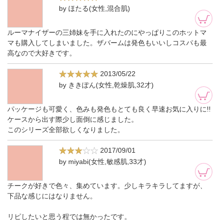
by ほたる(女性,混合肌)
ルーマナイザーの三姉妹を手に入れたのにやっぱりこのホットマ
マも購入してしまいました。ザバームは発色もいいしコスパも最
高なので大好きです。
2013/05/22
by ききぽん(女性,乾燥肌,32才)
パッケージも可愛く、色みも発色もとても良く早速お気に入りに!!
ケースから出す際少し面倒に感じました。
このシリーズ全部欲しくなりました。
2017/09/01
by miyabi(女性,敏感肌,33才)
チークが好きで色々、集めています。少しキラキラしてますが、
下品な感じにはなりません。
リピしたいと思う程では無かったです。