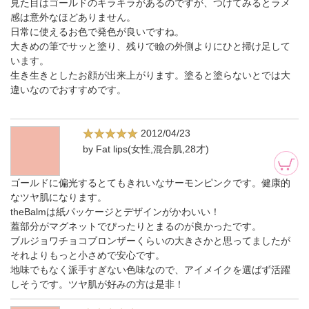
見た目はゴールドのキラキラがあるのですが、つけてみるとラメ
感は意外なほどありません。
日常に使えるお色で発色が良いですね。
大きめの筆でサッと塗り、残りで瞼の外側よりにひと掃け足して
います。
生き生きとしたお顔が出来上がります。塗ると塗らないとでは大
違いなのでおすすめです。
2012/04/23
by Fat lips(女性,混合肌,28才)
ゴールドに偏光するとてもきれいなサーモンピンクです。健康的
なツヤ肌になります。
theBalmは紙パッケージとデザインがかわいい！
蓋部分がマグネットでぴったりとまるのが良かったです。
ブルジョワチョコブロンザーくらいの大きさかと思ってましたが
それよりもっと小さめで安心です。
地味でもなく派手すぎない色味なので、アイメイクを選ばず活躍
しそうです。ツヤ肌が好みの方は是非！