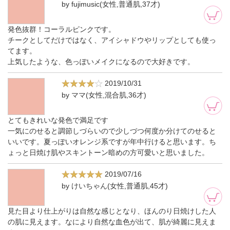
by fujimusic(女性,普通肌,37才)
発色抜群！コーラルピンクです。
チークとしてだけではなく、アイシャドウやリップとしても使っ
てます。
上気したような、色っぽいメイクになるので大好きです。
2019/10/31
by ママ(女性,混合肌,36才)
とてもきれいな発色で満足です
一気にのせると調節しづらいので少しづつ何度か分けてのせると
いいです。夏っぽいオレンジ系ですが年中行けると思います。ち
ょっと日焼け肌やスキントーン暗めの方可愛いと思いました。
2019/07/16
by けいちゃん(女性,普通肌,45才)
見た目より仕上がりは自然な感じとなり、ほんのり日焼けした人
の肌に見えます。なにより自然な血色が出て、肌が綺麗に見えま