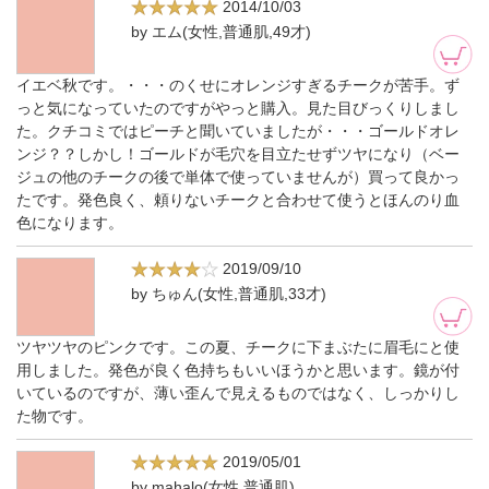
2014/10/03
by エム(女性,普通肌,49才)
イエベ秋です。・・・のくせにオレンジすぎるチークが苦手。ず
っと気になっていたのですがやっと購入。見た目びっくりしまし
た。クチコミではピーチと聞いていましたが・・・ゴールドオレ
ンジ？？しかし！ゴールドが毛穴を目立たせずツヤになり（ベー
ジュの他のチークの後で単体で使っていませんが）買って良かっ
たです。発色良く、頼りないチークと合わせて使うとほんのり血
色になります。
2019/09/10
by ちゅん(女性,普通肌,33才)
ツヤツヤのピンクです。この夏、チークに下まぶたに眉毛にと使
用しました。発色が良く色持ちもいいほうかと思います。鏡が付
いているのですが、薄い歪んで見えるものではなく、しっかりし
た物です。
2019/05/01
by mahalo(女性,普通肌)