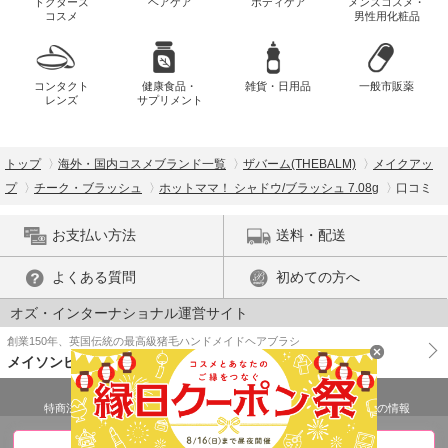
ドクターズ
ヘアケア
ボディケア
メンズコスメ・
コスメ
男性用化粧品
コンタクト
健康食品・
雑貨・日用品
一般市販薬
レンズ
サプリメント
トップ
海外・国内コスメブランド一覧
ザバーム(THEBALM)
メイクアッ
プ
チーク・ブラッシュ
ホットママ！ シャドウ/ブラッシュ 7.08g
口コミ
お支払い方法
送料・配送
よくある質問
初めての方へ
オズ・インターナショナル運営サイト
創業150年、英国伝統の最高級猪毛ハンドメイドヘアブラシ
メイソンピアソン
特商法に基づく表示
プライバシーポリシー
医薬品販売許可証の情報
ご利用規約
PC版で表示