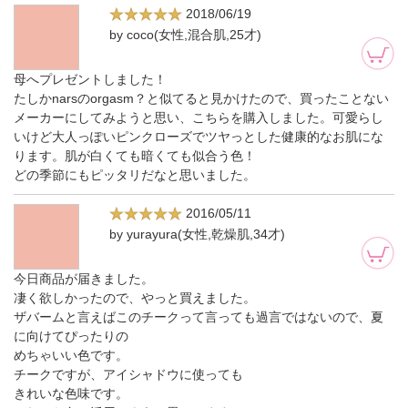
2018/06/19
by coco(女性,混合肌,25才)
母へプレゼントしました！
たしかnarsのorgasm？と似てると見かけたので、買ったことない
メーカーにしてみようと思い、こちらを購入しました。可愛らし
いけど大人っぽいピンクローズでツヤっとした健康的なお肌にな
ります。肌が白くても暗くても似合う色！
どの季節にもピッタリだなと思いました。
2016/05/11
by yurayura(女性,乾燥肌,34才)
今日商品が届きました。
凄く欲しかったので、やっと買えました。
ザバームと言えばこのチークって言っても過言ではないので、夏
に向けてぴったりの
めちゃいい色です。
チークですが、アイシャドウに使っても
きれいな色味です。