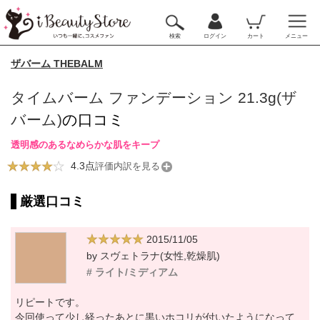
検索
ログイン
カート
メニュー
ザバーム THEBALM
タイムバーム ファンデーション 21.3g(ザ
バーム)
の口コミ
透明感のあるなめらかな肌をキープ
4.3点
評価内訳を見る
厳選口コミ
2015/11/05
by スヴェトラナ(女性,乾燥肌)
# ライト/ミディアム
リピートです。
今回使って少し経ったあとに黒いホコリが付いたようになって