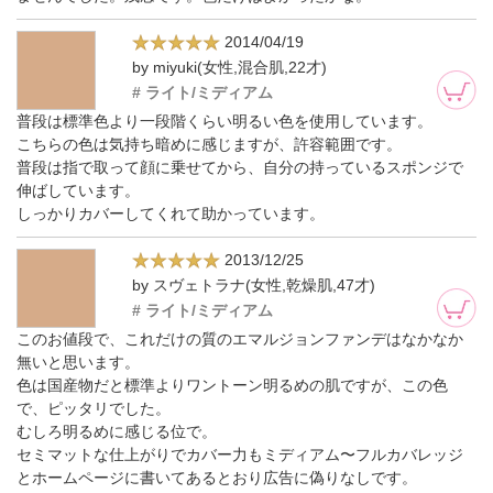
2014/04/19
by miyuki(女性,混合肌,22才)
# ライト/ミディアム
普段は標準色より一段階くらい明るい色を使用しています。
こちらの色は気持ち暗めに感じますが、許容範囲です。
普段は指で取って顔に乗せてから、自分の持っているスポンジで
伸ばしています。
しっかりカバーしてくれて助かっています。
2013/12/25
by スヴェトラナ(女性,乾燥肌,47才)
# ライト/ミディアム
このお値段で、これだけの質のエマルジョンファンデはなかなか
無いと思います。
色は国産物だと標準よりワントーン明るめの肌ですが、この色
で、ピッタリでした。
むしろ明るめに感じる位で。
セミマットな仕上がりでカバー力もミディアム〜フルカバレッジ
とホームページに書いてあるとおり広告に偽りなしです。