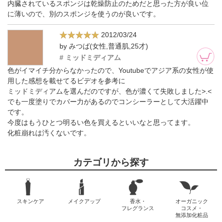
内臓されているスポンジは乾燥防止のためだと思った方が良い位
に薄いので、別のスポンジを使うのが良いです。
2012/03/24
by みつば(女性,普通肌,25才)
# ミッドミディアム
色がイマイチ分からなかったので、Youtubeでアジア系の女性が使
用した感想を載せてるビデオを参考に
ミッドミディアムを選んだのですが、色が濃くて失敗しました>.<
でも一度塗りでカバー力があるのでコンシーラーとして大活躍中
です。
今度はもうひとつ明るい色を買えるといいなと思ってます。
化粧崩れは汚くないです。
カテゴリから探す
スキンケア
メイクアップ
香水・
オーガニック
フレグランス
コスメ・
無添加化粧品