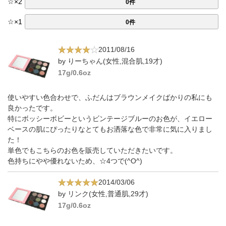
☆
×
2
0件
☆
×
1
0件
2011/08/16
by りーちゃん(女性,混合肌,19才)
17g/0.6oz
使いやすい色合わせで、ふだんはブラウンメイクばかりの私にも
良かったです。
特にボッシーボビーというビンテージブルーのお色が、イエロー
ベースの肌にぴったりなとてもお洒落な色で非常に気に入りまし
た！
単色でもこちらのお色を販売していただきたいです。
色持ちにやや優れないため、☆4つで(^O^)
2014/03/06
by リンク(女性,普通肌,29才)
17g/0.6oz