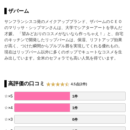
ザバーム
サンフランシスコ発のメイクアップブランド、ザバームのＣＥＯ
のマリッサ・シップマンさんは、大学でシアターアートを学んだ
才媛。 「望みどおりのコスメがないなら作っちゃえ！」と、自宅
のキッチンで開発したリップバームは、保湿、リフトアップ効果
が高く、つけた瞬間からプルプル唇を実現してくれる優れもの。
現在はリップバーム以外に多くのポップでキュートなコスメを生
み出しています。全米のセフォラでも高い人気を得ています。
高評価の口コミ
4.5点(2件)
☆
×
5
1件
☆
×
4
1件
☆
×
3
0件