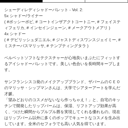
シェーディレディシャドーパレット - Vol. 2:
5x シャドー/ライナー
( #ボッシーボビ, # コートインザアクトコートニー, # フェイステ
ィフェリカ, # インセインジェーン, # メークアウトメアリ )
4x シャドー
( # デビリッシュダニエル, # ジャストディスワンスジェイミー, #
ミスチーバスマリッサ, # テンプティングタラ )
ベルベットソフトなテクスチャーが心地良いまぶたにフィットす
るアイシャドーパレットです。美しい色合いを長時間キープしま
す。
サンフランシスコ発のメイクアップブランド、ザバームのＣＥＯ
のマリッサ・シップマンさんは、大学でシアターアートを学んだ
才媛。
「望みどおりのコスメがないなら作っちゃえ！」と、自宅のキッ
チンで開発したリップバームは、保湿、リフトアップ効果が高
く、つけた瞬間からプルプル唇を実現してくれる優れもの。現在
はリップバーム以外に多くのポップでキュートなコスメを生み出
しています。全米のセフォラでも高い人気を得ています。