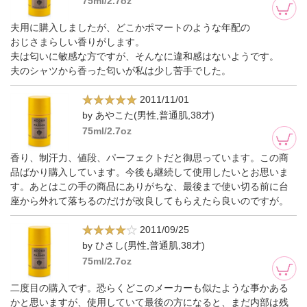
75ml/2.7oz
夫用に購入しましたが、どこかポマートのような年配の
おじさまらしい香りがします。
夫は匂いに敏感な方ですが、そんなに違和感はないようです。
夫のシャツから香った匂いが私は少し苦手でした。
2011/11/01
by あやこた(男性,普通肌,38才)
75ml/2.7oz
香り、制汗力、値段、パーフェクトだと御思っています。この商
品ばかり購入しています。今後も継続して使用したいとお思いま
す。あとはこの手の商品にありがちな、最後まで使い切る前に台
座から外れて落ちるのだけが改良してもらえたら良いのですが。
2011/09/25
by ひさし(男性,普通肌,38才)
75ml/2.7oz
二度目の購入です。恐らくどこのメーカーも似たような事かある
かと思いますが、使用していて最後の方になると、まだ内部は残