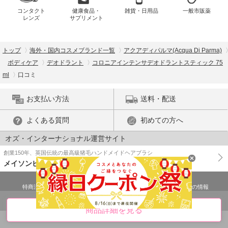
コンタクト
健康食品・
雑貨・日用品
一般市販薬
レンズ
サプリメント
トップ
海外・国内コスメブランド一覧
アクアディパルマ(Acqua Di Parma)
ボディケア
デオドラント
コロニアインテンサデオドラントスティック 75
ml
口コミ
お支払い方法
送料・配送
よくある質問
初めての方へ
オズ・インターナショナル運営サイト
創業150年、英国伝統の最高級猪毛ハンドメイドヘアブラシ
メイソンピアソン
特商法に基づく表示
プライバシーポリシー
医薬品販売許可証の情報
ご利用規約
PC版で表示
商品詳細を見る
© OZ International Inc.