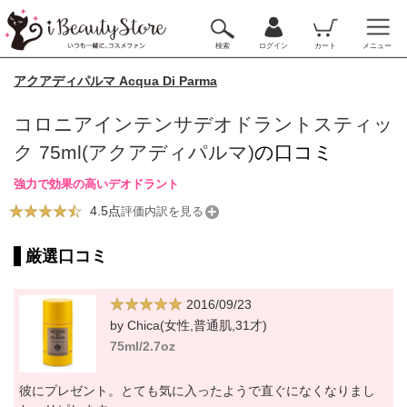
検索
ログイン
カート
メニュー
アクアディパルマ Acqua Di Parma
コロニアインテンサデオドラントスティッ
ク 75ml(アクアディパルマ)
の口コミ
強力で効果の高いデオドラント
4.5点
評価内訳を見る
厳選口コミ
2016/09/23
by Chica(女性,普通肌,31才)
75ml/2.7oz
彼にプレゼント。とても気に入ったようで直ぐになくなりまし