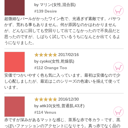
by マリン(女性,混合肌)
#139 Desire
超微細なパールがかったワイン色で、光過ぎず素敵です。パサつ
かず、荒れる事もありません。何が原因なのかはわかりません
が、どんなに回しても空回りして出てこなかったので不良品だと
思ったのですが、しばらく試しているうちになんとか出てくるよ
うになりました。
2017/02/16
by cyoko(女性,乾燥肌)
#112 Orange Too
安価でつかいやすく色も気に入っています。最初は安価なので少
し心配しましたが、最近はこのシリーズの色違いを揃えて使って
います。
2016/12/30
by attk10(女性,普通肌,43才)
#114 Venus
赤ですが深みがあるマットな感じ、茶系な赤で冬カラ－です、黒
っぽいファッションのアクセントになりそう。真っ赤でなく品の