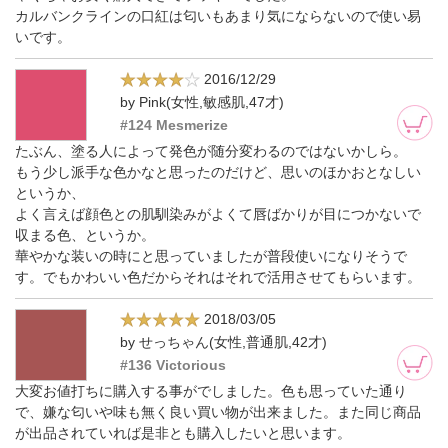
カルバンクラインの口紅は匂いもあまり気にならないので使い易
いです。
2016/12/29
by Pink(女性,敏感肌,47才)
#124 Mesmerize
たぶん、塗る人によって発色が随分変わるのではないかしら。
もう少し派手な色かなと思ったのだけど、思いのほかおとなしい
というか、
よく言えば顔色との肌馴染みがよくて唇ばかりが目につかないで
収まる色、というか。
華やかな装いの時にと思っていましたが普段使いになりそうで
す。でもかわいい色だからそれはそれで活用させてもらいます。
2018/03/05
by せっちゃん(女性,普通肌,42才)
#136 Victorious
大変お値打ちに購入する事がでしました。色も思っていた通り
で、嫌な匂いや味も無く良い買い物が出来ました。また同じ商品
が出品されていれば是非とも購入したいと思います。