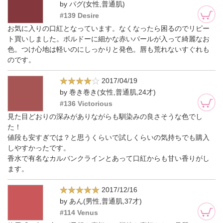
by パグ(女性,普通肌)
#139 Desire
お気に入りの口紅となっています。なくなったら困るのでリピー
ト買いしました。ボルドーに細かな赤いパールが入って綺麗なお
色。つけ心地は軽いのにしっかりと発色。唇も荒れないすぐれも
のです。
2017/04/19
by 巻き巻き(女性,普通肌,24才)
#136 Victorious
見た目どおりの深みがありながらも馴染みの良さそうな色でし
た！
値段も安すぎでは？と思うくらいで試しくらいの気持ちでも購入
しやすかったです。
香水で有名なカルバンクラインとあって口紅からも甘い香りがし
ます。
2017/12/16
by あん(男性,普通肌,37才)
#114 Venus