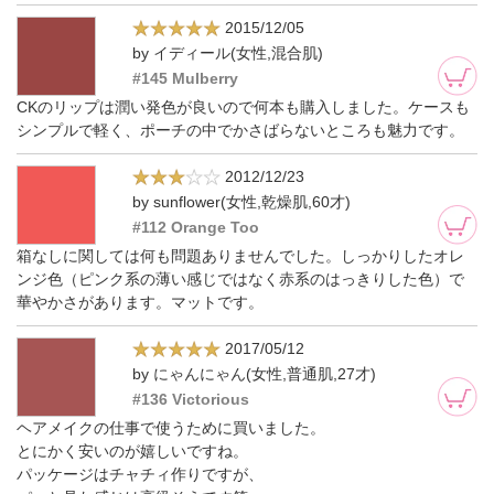
2015/12/05
by イディール(女性,混合肌)
#145 Mulberry
CKのリップは潤い発色が良いので何本も購入しました。ケースも
シンプルで軽く、ポーチの中でかさばらないところも魅力です。
2012/12/23
by sunflower(女性,乾燥肌,60才)
#112 Orange Too
箱なしに関しては何も問題ありませんでした。しっかりしたオレ
ンジ色（ピンク系の薄い感じではなく赤系のはっきりした色）で
華やかさがあります。マットです。
2017/05/12
by にゃんにゃん(女性,普通肌,27才)
#136 Victorious
ヘアメイクの仕事で使うために買いました。
とにかく安いのが嬉しいですね。
パッケージはチャチィ作りですが、