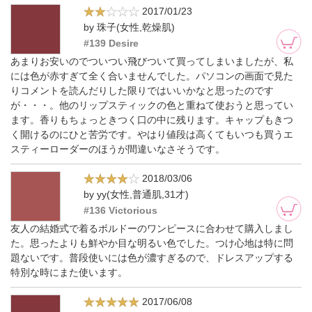
2017/01/23
by 珠子(女性,乾燥肌)
#139 Desire
あまりお安いのでついつい飛びついて買ってしまいましたが、私
には色が赤すぎて全く合いませんでした。パソコンの画面で見た
りコメントを読んだりした限りではいいかなと思ったのです
が・・・。他のリップスティックの色と重ねて使おうと思ってい
ます。香りもちょっときつく口の中に残ります。キャップもきつ
く開けるのにひと苦労です。やはり値段は高くてもいつも買うエ
スティーローダーのほうが間違いなさそうです。
2018/03/06
by yy(女性,普通肌,31才)
#136 Victorious
友人の結婚式で着るボルドーのワンピースに合わせて購入しまし
た。思ったよりも鮮やか目な明るい色でした。つけ心地は特に問
題ないです。普段使いには色が濃すぎるので、ドレスアップする
特別な時にまた使います。
2017/06/08