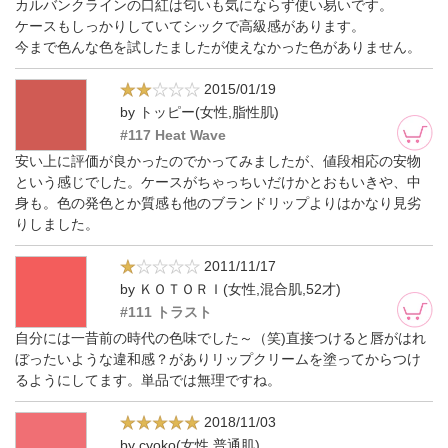
カルバンクラインの口紅は匂いも気にならず使い易いです。
ケースもしっかりしていてシックで高級感があります。
今まで色んな色を試したましたが使えなかった色がありません。
2015/01/19
by トッピー(女性,脂性肌)
#117 Heat Wave
安い上に評価が良かったのでかってみましたが、値段相応の安物
という感じでした。ケースがちゃっちいだけかとおもいきや、中
身も。色の発色とか質感も他のブランドリップよりはかなり見劣
りしました。
2011/11/17
by ＫＯＴＯＲＩ(女性,混合肌,52才)
#111 トラスト
自分には一昔前の時代の色味でした～（笑)直接つけると唇がはれ
ぼったいような違和感？がありリップクリームを塗ってからつけ
るようにしてます。単品では無理ですね。
2018/11/03
by cyoko(女性,普通肌)