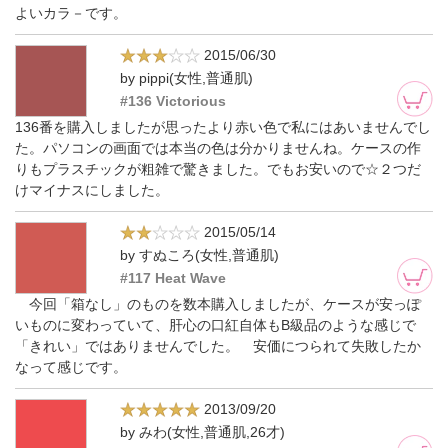
よいカラ－です。
2015/06/30
by pippi(女性,普通肌)
#136 Victorious
136番を購入しましたが思ったより赤い色で私にはあいませんでし
た。パソコンの画面では本当の色は分かりませんね。ケースの作
りもプラスチックが粗雑で驚きました。でもお安いので☆２つだ
けマイナスにしました。
2015/05/14
by すぬころ(女性,普通肌)
#117 Heat Wave
今回「箱なし」のものを数本購入しましたが、ケースが安っぽ
いものに変わっていて、肝心の口紅自体もB級品のような感じで
「きれい」ではありませんでした。 安価につられて失敗したか
なって感じです。
2013/09/20
by みわ(女性,普通肌,26才)