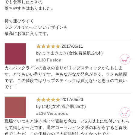
でも食事したときの
落ちやすさはありました。
持ち運びやすく
シンプルでかっこいいデザインも
最高にお気に入りです。
2017/06/11
by まきまきまき(女性,普通肌,24才)
#138 Fusion
カルバンクラインの香水の香りがリップスティックからもしま
す。とてもいい香りです。色もなかなか発色が良く、ラメも綺麗
です。この値段ではリップスティックは買えないと思うので買い
です！
2017/05/23
by にむ(女性,混合肌,35才)
#136 Victorious
職場でいつもと違う感じで素敵な色ね、と5人以上に気付いてもら
えて嬉しかったです。通常コーラルピンク系の私からすると冒険
色でしたが、この価格なので大変挑戦しやすかったです。