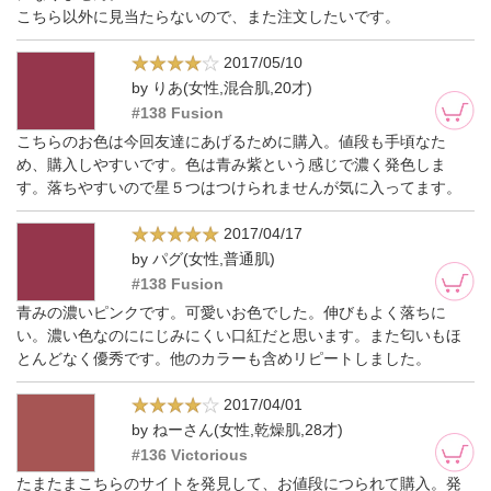
こちら以外に見当たらないので、また注文したいです。
2017/05/10
by りあ(女性,混合肌,20才)
#138 Fusion
こちらのお色は今回友達にあげるために購入。値段も手頃なた
め、購入しやすいです。色は青み紫という感じで濃く発色しま
す。落ちやすいので星５つはつけられませんが気に入ってます。
2017/04/17
by パグ(女性,普通肌)
#138 Fusion
青みの濃いピンクです。可愛いお色でした。伸びもよく落ちに
い。濃い色なのににじみにくい口紅だと思います。また匂いもほ
とんどなく優秀です。他のカラーも含めリピートしました。
2017/04/01
by ねーさん(女性,乾燥肌,28才)
#136 Victorious
たまたまこちらのサイトを発見して、お値段につられて購入。発