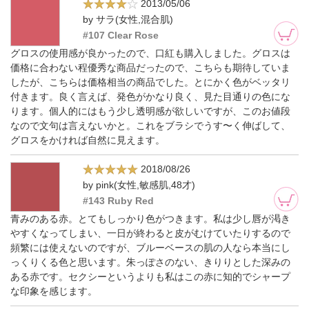
2013/05/06
by サラ(女性,混合肌)
#107 Clear Rose
グロスの使用感が良かったので、口紅も購入しました。グロスは
価格に合わない程優秀な商品だったので、こちらも期待していま
したが、こちらは価格相当の商品でした。とにかく色がベッタリ
付きます。良く言えば、発色がかなり良く、見た目通りの色にな
ります。個人的にはもう少し透明感が欲しいですが、このお値段
なので文句は言えないかと。これをブラシでうす〜く伸ばして、
グロスをかければ自然に見えます。
2018/08/26
by pink(女性,敏感肌,48才)
#143 Ruby Red
青みのある赤。とてもしっかり色がつきます。私は少し唇が渇き
やすくなってしまい、一日が終わると皮がむけていたりするので
頻繁には使えないのですが、ブルーベースの肌の人なら本当にし
っくりくる色と思います。朱っぽさのない、きりりとした深みの
ある赤です。セクシーというよりも私はこの赤に知的でシャープ
な印象を感じます。