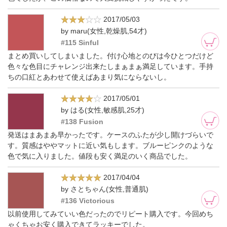
2017/05/03
by maru(女性,乾燥肌,54才)
#115 Sinful
まとめ買いしてしまいました。付け心地とのびは今ひとつだけど
色々な色目にチャレンジ出来たしまぁまぁ満足しています。手持
ちの口紅とあわせて使えばあまり気にならないし。
2017/05/01
by はる(女性,敏感肌,25才)
#138 Fusion
発送はまあまあ早かったです。ケースのふたが少し開けづらいで
す。質感はややマットに近い気もします。ブルーピンクのような
色で気に入りました。値段も安く満足のいく商品でした。
2017/04/04
by さとちゃん(女性,普通肌)
#136 Victorious
以前使用してみていい色だったのでリピート購入です。今回めち
ゃくちゃお安く購入できてラッキーでした。