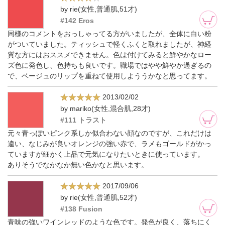
by rie(女性,普通肌,51才)
#142 Eros
同様のコメントをおっしゃってる方がいましたが、全体に白い粉
がついていました。ティッシュで軽くふくと取れましたが、神経
質な方にはおススメできません。色は付けてみると鮮やかなロー
ズ色に発色し、色持ちも良いです。職場ではやや鮮やか過ぎるの
で、ベージュのリップを重ねて使用しよううかなと思ってます。
2013/02/02
by mariko(女性,混合肌,28才)
#111 トラスト
元々青っぽいピンク系しか似合わない顔なのですが、これだけは
違い、なじみが良いオレンジの強い赤で、ラメもゴールドがかっ
ていますが細かく上品で元気になりたいときに使っています。
ありそうでなかなか無い色かなと思います。
2017/09/06
by rie(女性,普通肌,52才)
#138 Fusion
青味の強いワインレッドのような色です。発色が良く、落ちにく