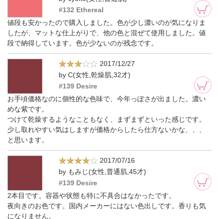
#132 Ethereal
値段も安かったので購入しました。色が少し濃いのが気になりま
したが、マットな仕上がりで、他の色と混ぜて使用しました。値
段で納得しています。色が少ないのが残念です。
2017/12/27
by C(女性,乾燥肌,32才)
#139 Desire
お手頃価格なのに個性的な色味で、今年っぽさが出ました。濃い
めな紫です。
つけて乾燥するようなこともなく、まずまずといった感じです。
少し取れやすい気はしますが価格からしたら仕方ないかな、、、
と思います。
2017/07/16
by もみじ(女性,普通肌,45才)
#139 Desire
2本目です。容器や状態も特に不具合はなかったです。
夜向きのお色です。国内メーカーにはない色出しです。香りも気
になりません。