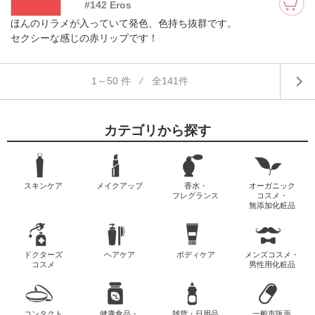
#142 Eros
ほんのりラメが入っていて発色、色持ち抜群です。
セクシーな感じの赤リップです！
1～50 件 ⁄ 全141件
カテゴリから探す
スキンケア
メイクアップ
香水・
オーガニック
フレグランス
コスメ・
無添加化粧品
ドクターズ
ヘアケア
ボディケア
メンズコスメ・
コスメ
男性用化粧品
コンタクト
健康食品・
雑貨・日用品
一般市販薬