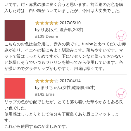
いです。紺～赤紫の服に良く合うと思います。前回別のお色を購
入した時は、白い粉がついていましたが、今回は大丈夫でした。
2017/05/10
by りあ(女性,混合肌,20才)
#139 Desire
こちらのお色は自分用に。赤みの紫です。fusionと比べてだいぶ赤
みがあり、イエベの私にもよく馴染みます。落ちやすいです。マ
ットで質はしっとりめですが、下にワセリンなど塗っておかない
と乾燥しそうでいつもワセリンを塗ってから使用しています。色
が濃いのでグラデリップがしやすく、用途は様々です。
2017/04/14
by まりちゃん(女性,乾燥肌,65才)
#142 Eros
リップの色が心配でしたが、とても落ち着いた華やかさもある良
い色でした。
使用感はしっとりとして油分も丁度良くあり唇にフィットしま
す。
これから使用するのが楽しみです。