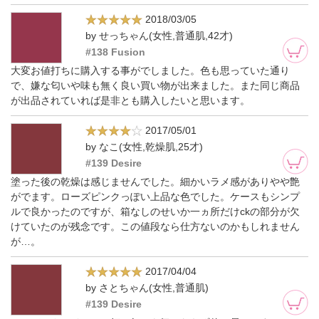
2018/03/05
by せっちゃん(女性,普通肌,42才)
#138 Fusion
大変お値打ちに購入する事がでしました。色も思っていた通り
で、嫌な匂いや味も無く良い買い物が出来ました。また同じ商品
が出品されていれば是非とも購入したいと思います。
2017/05/01
by なこ(女性,乾燥肌,25才)
#139 Desire
塗った後の乾燥は感じませんでした。細かいラメ感がありやや艶
がでます。ローズピンクっぽい上品な色でした。ケースもシンプ
ルで良かったのですが、箱なしのせいか一ヵ所だけckの部分が欠
けていたのが残念です。この値段なら仕方ないのかもしれません
が…。
2017/04/04
by さとちゃん(女性,普通肌)
#139 Desire