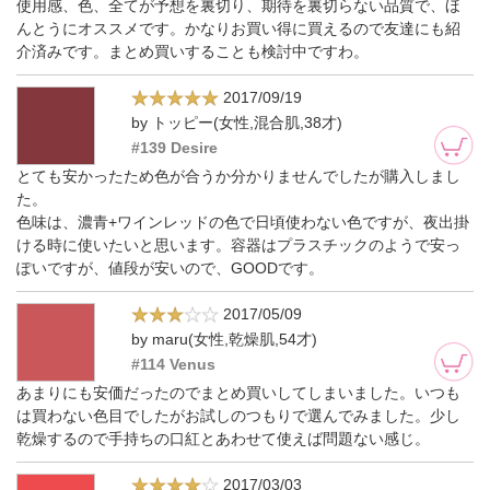
使用感、色、全てが予想を裏切り、期待を裏切らない品質で、ほ
んとうにオススメです。かなりお買い得に買えるので友達にも紹
介済みです。まとめ買いすることも検討中ですわ。
2017/09/19
by トッピー(女性,混合肌,38才)
#139 Desire
とても安かったため色が合うか分かりませんでしたが購入しまし
た。
色味は、濃青+ワインレッドの色で日頃使わない色ですが、夜出掛
ける時に使いたいと思います。容器はプラスチックのようで安っ
ぽいですが、値段が安いので、GOODです。
2017/05/09
by maru(女性,乾燥肌,54才)
#114 Venus
あまりにも安価だったのでまとめ買いしてしまいました。いつも
は買わない色目でしたがお試しのつもりで選んでみました。少し
乾燥するので手持ちの口紅とあわせて使えば問題ない感じ。
2017/03/03