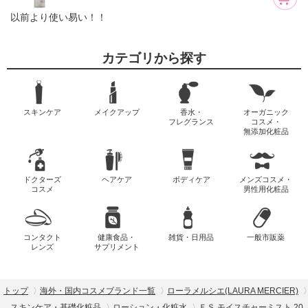
以前より使い易い！！
カテゴリから探す
スキンケア
メイクアップ
香水・
オーガニック
フレグランス
コスメ・
無添加化粧品
ドクターズ
ヘアケア
ボディケア
メンズコスメ・
コスメ
男性用化粧品
コンタクト
健康食品・
雑貨・日用品
一般市販薬
レンズ
サプリメント
トップ
海外・国内コスメブランド一覧
ローラメルシエ(LAURA MERCIER)
スキンケア・基礎化粧品
ローション・化粧水
ＦＳ モイスチャーミスト 20