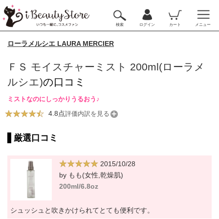
検索
ログイン
カート
メニュー
ローラメルシエ LAURA MERCIER
ＦＳ モイスチャーミスト 200ml(ローラメ
ルシエ)
の口コミ
ミストなのにしっかりうるおう♪
4.8点
評価内訳を見る
厳選口コミ
2015/10/28
by もも(女性,乾燥肌)
200ml/6.8oz
シュッシュと吹きかけられてとても便利です。