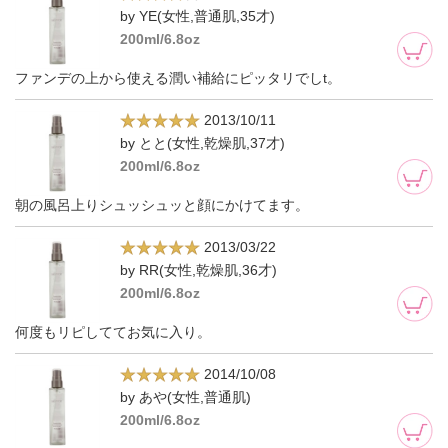
by YE(女性,普通肌,35才)
200ml/6.8oz
ファンデの上から使える潤い補給にピッタリでしt。
2013/10/11
by とと(女性,乾燥肌,37才)
200ml/6.8oz
朝の風呂上りシュッシュッと顔にかけてます。
2013/03/22
by RR(女性,乾燥肌,36才)
200ml/6.8oz
何度もリピしててお気に入り。
2014/10/08
by あや(女性,普通肌)
200ml/6.8oz