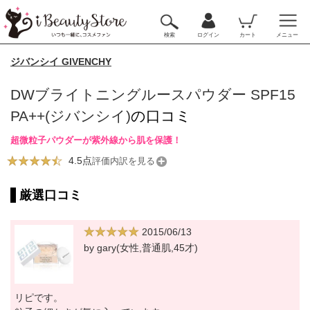
検索
ログイン
カート
メニュー
ジバンシイ GIVENCHY
DWブライトニングルースパウダー SPF15
PA++(ジバンシイ)
の口コミ
超微粒子パウダーが紫外線から肌を保護！
4.5点
評価内訳を見る
厳選口コミ
2015/06/13
by gary(女性,普通肌,45才)
リピです。