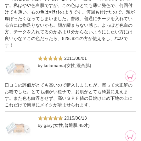
す。私はやや色白肌ですが、この色はとても薄い発色で、何回付
けても薄い。右の色はﾊｲﾗｲﾄのようです。何回も付けたので、頬が
厚ぼったくなってしまいました。普段、普通にチークを入れてい
る方には物足りないかも。顔が締まらない感じ。よっぽど色白の
方、チークを入れてるのかあまり分からないようにしたい方には
良いかな？この色だったら、829､821の方が使えるし、ｵｽｽﾒで
す！
2011/08/01
by kotamama(女性,混合肌)
口コミの評価がとても高いので購入しましたが、買って大正解の
お粉でした。とても細かい粒子で、お肌がとても綺麗に見えま
す。また色も白浮きせず、高いＳＰＦ値の日焼け止め下地の上に
これだけで簡単にメイクが済ませられます。
2015/06/13
by gary(女性,普通肌,45才)