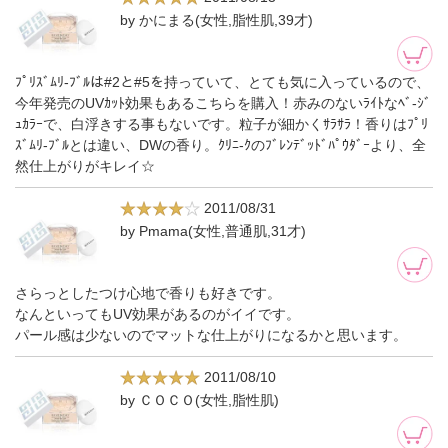
by かにまる(女性,脂性肌,39才)
ﾌﾟﾘｽﾞﾑﾘ-ﾌﾞﾙは#2と#5を持っていて、とても気に入っているので、
今年発売のUVｶｯﾄ効果もあるこちらを購入！赤みのないﾗｲﾄなﾍﾞ-ｼﾞ
ｭｶﾗｰで、白浮きする事もないです。粒子が細かくｻﾗｻﾗ！香りはﾌﾟﾘ
ｽﾞﾑﾘ-ﾌﾞﾙとは違い、DWの香り。ｸﾘﾆ-ｸのﾌﾞﾚﾝﾃﾞｯﾄﾞﾊﾟｳﾀﾞｰより、全
然仕上がりがキレイ☆
2011/08/31
by Pmama(女性,普通肌,31才)
さらっとしたつけ心地で香りも好きです。
なんといってもUV効果があるのがイイです。
パール感は少ないのでマットな仕上がりになるかと思います。
2011/08/10
by ＣＯＣＯ(女性,脂性肌)