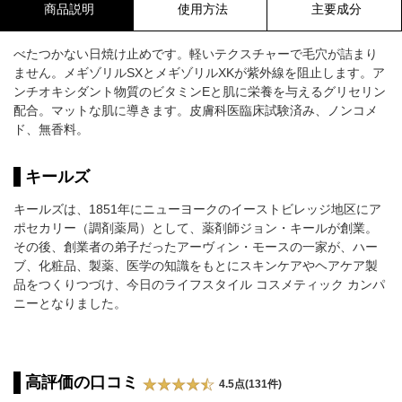
商品説明
使用方法
主要成分
べたつかない日焼け止めです。軽いテクスチャーで毛穴が詰まり
ません。メギゾリルSXとメギゾリルXKが紫外線を阻止します。ア
ンチオキシダント物質のビタミンEと肌に栄養を与えるグリセリン
配合。マットな肌に導きます。皮膚科医臨床試験済み、ノンコメ
ド、無香料。
キールズ
キールズは、1851年にニューヨークのイーストビレッジ地区にア
ポセカリー（調剤薬局）として、薬剤師ジョン・キールが創業。
その後、創業者の弟子だったアーヴィン・モースの一家が、ハー
ブ、化粧品、製薬、医学の知識をもとにスキンケアやヘアケア製
品をつくりつづけ、今日のライフスタイル コスメティック カンパ
ニーとなりました。
高評価の口コミ
4.5点(131件)