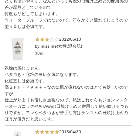
とても使いやすく、なんといっても他の日焼け止めとの使用感の
差が歴然としているので
何度もリピしてしまいます。
ウォータープルーフではないので、汗をかくと流れてしまうので
塗り直しは必須です。
2012/05/10
by miss me(女性,混合肌)
30ml
乾燥は感じません。
ベタつき・化粧のヨレが気になります。
化粧直しは必須です。
高ＳＰＦ・ＰＡ＋＋＋なのに肌が疲れないのはとても嬉しいので
すが。
仕上がりよりも優しさ重視なので、私はこれからもジョンマスタ
ーオーガニックやAHAVAの日焼け止めと併用して使い続けるつも
りですが、ヨレやベタつきが苦手な方はランコムの日焼け止めの
ほうが優秀だと思います。
2013/04/30