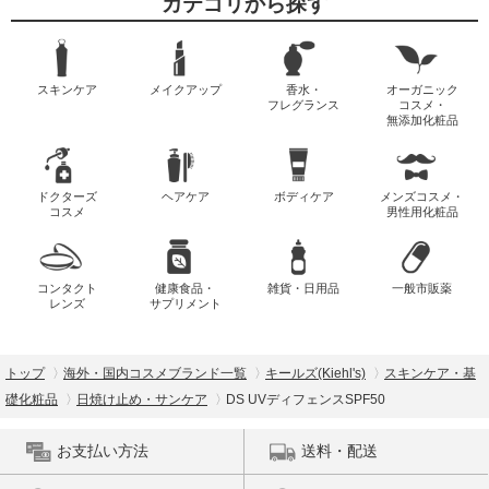
カテゴリから探す
スキンケア
メイクアップ
香水・
オーガニック
フレグランス
コスメ・
無添加化粧品
ドクターズ
ヘアケア
ボディケア
メンズコスメ・
コスメ
男性用化粧品
コンタクト
健康食品・
雑貨・日用品
一般市販薬
レンズ
サプリメント
トップ
海外・国内コスメブランド一覧
キールズ(Kiehl's)
スキンケア・基
礎化粧品
日焼け止め・サンケア
DS UVディフェンスSPF50
お支払い方法
送料・配送