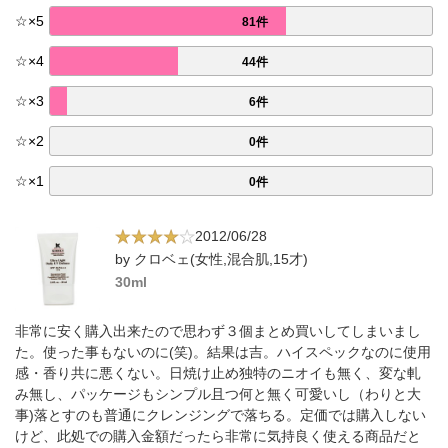
☆
×
5
81件
☆
×
4
44件
☆
×
3
6件
☆
×
2
0件
☆
×
1
0件
2012/06/28
by クロベェ(女性,混合肌,15才)
30ml
非常に安く購入出来たので思わず３個まとめ買いしてしまいまし
た。使った事もないのに(笑)。結果は吉。ハイスペックなのに使用
感・香り共に悪くない。日焼け止め独特のニオイも無く、変な軋
み無し、パッケージもシンプル且つ何と無く可愛いし（わりと大
事)落とすのも普通にクレンジングで落ちる。定価では購入しない
けど、此処での購入金額だったら非常に気持良く使える商品だと