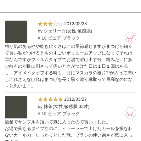
2012/02/28
by シェリー☆(女性,敏感肌)
# 10 ピュア ブラック
粘り気のあるやや乾きにくさはこの季節感じますがまつげが細く
て長い私がつけるとものすごいボリュームアップになってそれは
◎なんですがフィルムタイプでお湯で溶け出す分、粉みたいに多
少散るのが目に刺さって痛いときがつけた日は１日１回はある
し、アイメイクオフする時も、目にマスカラの破片?!が入って痛い
しこれさえなければまつげを長く黒く濃く縁取って最高なのにな
～と思います。
2012/03/27
by 抹茶(女性,敏感肌,33才)
# 10 ピュア ブラック
店舗でサンプルを頂いて気に入ったので買いました。
お湯で落ちるタイプなのに、ビューラーで上げたカールを損なわ
ないカール力、しっかりとした艶、ブラシの使い易さが気に入っ