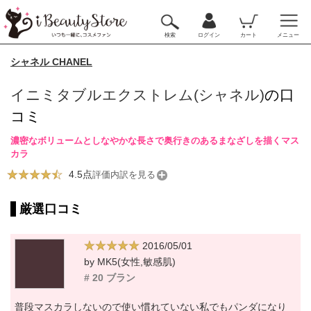
検索
ログイン
カート
メニュー
シャネル CHANEL
イニミタブルエクストレム(シャネル)
の口
コミ
濃密なボリュームとしなやかな長さで奥行きのあるまなざしを描くマス
カラ
4.5点
評価内訳を見る
厳選口コミ
2016/05/01
by MK5(女性,敏感肌)
# 20 ブラン
普段マスカラしないので使い慣れていない私でもパンダになり