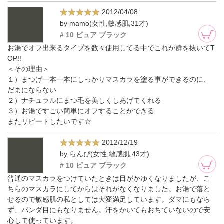
2012/04/08
by mamo(女性,敏感肌,31才)
# 10 ピュア ブラック
お湯でオフ出来るタイプを数々使用してる中でこれが群を抜いてT
OP!!
＜その理由＞
１）まつげ一本一本にしっかりマスカラを塗る事ができるのに、
だまにならない
２）ナチュラルにまつ毛を美しくしあげてくれる
３）お湯ですごい簡単にオフすることができる
またリピートしたいです☆
2012/12/19
by らんぴ(女性,敏感肌,43才)
# 10 ピュア ブラック
普通のマスカラをつけていたときは目がかゆくなりましたが、こ
ちらのマスカラにしてからはそれがなくなりました。お湯で落と
せるので敏感肌の私としては大変満足しています。ダマにもなら
ず、パンダ目にもなりません。汗をかいてもおちていないので安
心して使っています。