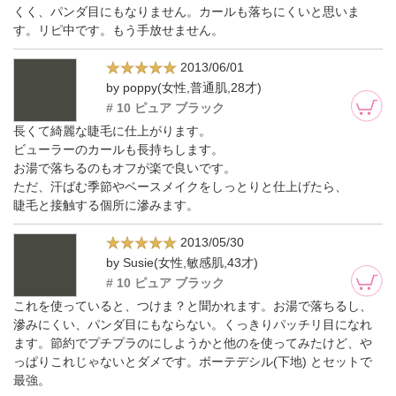
くく、パンダ目にもなりません。カールも落ちにくいと思いま
す。リピ中です。もう手放せません。
2013/06/01
by poppy(女性,普通肌,28才)
# 10 ピュア ブラック
長くて綺麗な睫毛に仕上がります。
ビューラーのカールも長持ちします。
お湯で落ちるのもオフが楽で良いです。
ただ、汗ばむ季節やベースメイクをしっとりと仕上げたら、
睫毛と接触する個所に滲みます。
2013/05/30
by Susie(女性,敏感肌,43才)
# 10 ピュア ブラック
これを使っていると、つけま？と聞かれます。お湯で落ちるし、
滲みにくい、パンダ目にもならない。くっきりパッチリ目になれ
ます。節約でプチプラのにしようかと他のを使ってみたけど、や
っぱりこれじゃないとダメです。ボーテデシル(下地) とセットで
最強。