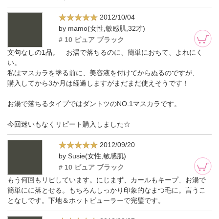
2012/10/04
by mamo(女性,敏感肌,32才)
# 10 ピュア ブラック
文句なしの1品。 お湯で落ちるのに、簡単におちて、よれにく
い。
私はマスカラを塗る前に、美容液を付けてからぬるのですが、
購入してから3か月は経過しますがまだまだ使えそうです！
お湯で落ちるタイプではダントツのNO.1マスカラです。
今回迷いもなくリピート購入しました☆
2012/09/20
by Susie(女性,敏感肌)
# 10 ピュア ブラック
もう何回もリピしています。にじまず、カールもキープ、お湯で
簡単にに落とせる。もちろんしっかり印象的なまつ毛に。言うこ
となしです。下地＆ホットビューラーで完璧です。