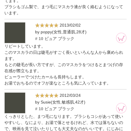
てます。
ブラシもゴム製で、まつ毛にマスカラ液が良く絡むようになって
います。
2013/02/02
by poppy(女性,普通肌,28才)
# 10 ピュア ブラック
リピートしています。
このマスカラの日は睫毛がすごく長いといろんな人から褒められ
ます。
もとの睫毛が長い方ですが、このマスカラをつけるとまつげの存
在感が際立ちます。
ビューラーでつけたカールも長持ちします。
お湯でおちるのでオフが楽なところも気に入っています。
2012/03/24
by Susie(女性,敏感肌,42才)
# 10 ピュア ブラック
くっきりとした、まつ毛になります。ブラシもコシがあって使い
やすいし、なにより、お湯で落とせるけれど、水では落ちないの
で、映画を見て泣いたりしても大丈夫なのがいいです。にじみに