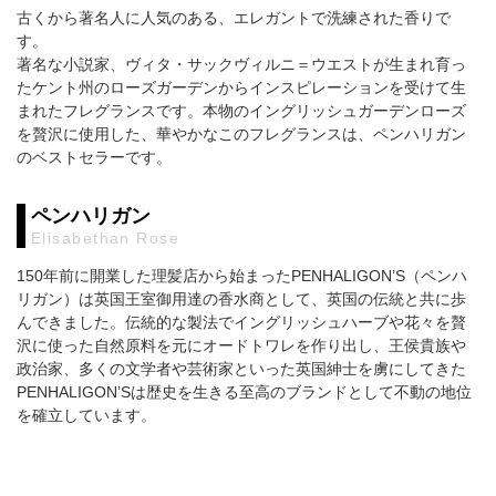
古くから著名人に人気のある、エレガントで洗練された香りで
す。
著名な小説家、ヴィタ・サックヴィルニ＝ウエストが生まれ育っ
たケント州のローズガーデンからインスピレーションを受けて生
まれたフレグランスです。本物のイングリッシュガーデンローズ
を贅沢に使用した、華やかなこのフレグランスは、ペンハリガン
のベストセラーです。
ペンハリガン
Elisabethan Rose
150年前に開業した理髪店から始まったPENHALIGON’S（ペンハ
リガン）は英国王室御用達の香水商として、英国の伝統と共に歩
んできました。伝統的な製法でイングリッシュハーブや花々を贅
沢に使った自然原料を元にオードトワレを作り出し、王侯貴族や
政治家、多くの文学者や芸術家といった英国紳士を虜にしてきた
PENHALIGON’Sは歴史を生きる至高のブランドとして不動の地位
を確立しています。