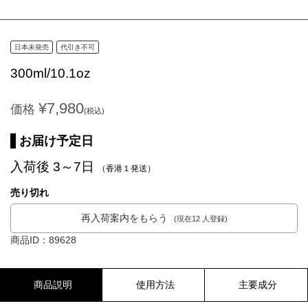
日本未発売
代引き不可
300ml/10.1oz
¥7,980
価格
(税込)
お届け予定日
入荷後 3～7日
（香港１発送）
売り切れ
再入荷案内をもらう
(現在12 人登録)
商品ID：89628
商品説明
使用方法
主要成分