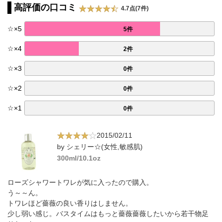
高評価の口コミ
4.7点(7件)
☆
×
5
5件
☆
×
4
2件
☆
×
3
0件
☆
×
2
0件
☆
×
1
0件
2015/02/11
by シェリー☆(女性,敏感肌)
300ml/10.1oz
ローズシャワートワレが気に入ったので購入。
う～～ん。
トワレほど薔薇の良い香りはしません。
少し弱い感じ。バスタイムはもっと薔薇薔薇したいから若干物足