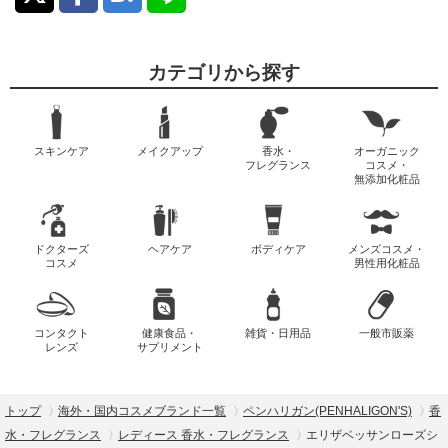
カテゴリから探す
スキンケア
メイクアップ
香水・
オーガニック
フレグランス
コスメ・
無添加化粧品
ドクターズ
ヘアケア
ボディケア
メンズコスメ・
コスメ
男性用化粧品
コンタクト
健康食品・
雑貨・日用品
一般市販薬
レンズ
サプリメント
トップ
海外・国内コスメブランド一覧
ペンハリガン(PENHALIGON'S)
香
水・フレグランス
レディース 香水・フレグランス
エリザベッサンローズシ