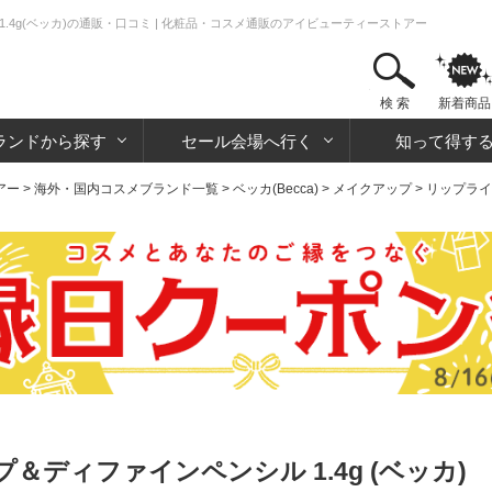
.4g(ベッカ)の通販・口コミ | 化粧品・コスメ通販のアイビューティーストアー
検 索
新着商品
ランドから探す
セール会場へ行く
知って得す
アー
>
海外・国内コスメブランド一覧
>
ベッカ(Becca)
>
メイクアップ
>
リップライ
ディファインペンシル 1.4g (ベッカ)