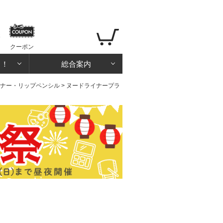
クーポン
る！
総合案内
ナー・リップペンシル
> ヌードライナープラ