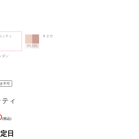
スコッティ
# ヌガ
¥4,160
ォンダン
き不可
ッティ
0
(税込)
予定日