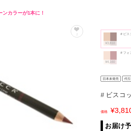
ーンカラーが1本に！
# ビ
2
¥3,810
# フ
¥4,160
日本未発売
代引
# ビスコ
¥3,81
価格
お届け