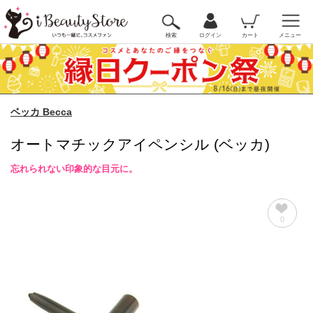
検索
ログイン
カート
メニュー
ベッカ Becca
オートマチックアイペンシル (ベッカ)
忘れられない印象的な目元に。
0