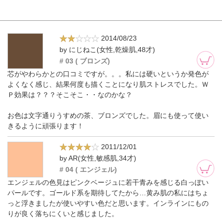
2014/08/23
by にじねこ(女性,乾燥肌,48才)
# 03 ( ブロンズ)
芯がやわらかとの口コミですが。。。私には硬いというか発色が
よくなく感じ、結果何度も描くことになり肌ストレスでした。Ｗ
Ｐ効果は？？？そこそこ・・なのかな？
お色は文字通りうすめの茶、ブロンズでした。眉にも使って使い
きるように頑張ります！
2011/12/01
by AR(女性,敏感肌,34才)
# 04 ( エンジェル)
エンジェルの色見はピンクベージュに若干青みを感じる白っぽい
パールです。ゴールド系を期待してたから…黄み肌の私にはちょ
っと浮きましたが使いやすい色だと思います。インラインにもの
りが良く落ちにくいと感じました。