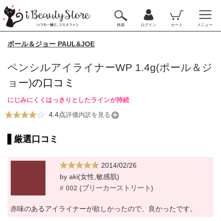
検索
ログイン
カート
メニュー
ポール＆ジョー PAUL&JOE
ペンシルアイライナーWP 1.4g(ポール＆ジ
ョー)
の口コミ
にじみにくくはっきりとしたラインが持続
4.4点
評価内訳を見る
厳選口コミ
2014/02/26
by aki(女性,敏感肌)
# 002 (ブリーカーストリート)
赤味のあるアイライナーが欲しかったので、良かったです。