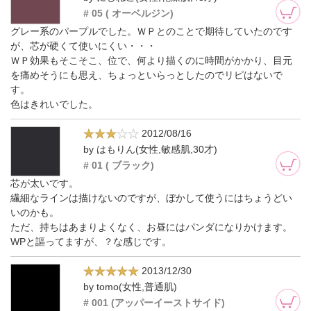
# 05 ( オーベルジン)
グレー系のパープルでした。ＷＰとのことで期待していたのです
が、芯が硬くて使いにくい・・・
ＷＰ効果もそこそこ、位で、何より描くのに時間がかかり、目元
を痛めそうにも思え、ちょっといらっとしたのでリピはないで
す。
色はきれいでした。
2012/08/16
by はもりん(女性,敏感肌,30才)
# 01 ( ブラック)
芯が太いです。
繊細なラインは描けないのですが、ぼかして使うにはちょうどい
いのかも。
ただ、持ちはあまりよくなく、お昼にはパンダになりかけます。
WPと謳ってますが、？な感じです。
2013/12/30
by tomo(女性,普通肌)
# 001 (アッパーイーストサイド)