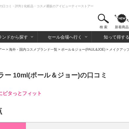
ー)の口コミ・評判 | 化粧品・コスメ通販のアイビューティーストアー
検 索
新着商品
ランドから探す
セール会場へ行く
知って得す
アー
>
海外・国内コスメブランド一覧
>
ポール＆ジョー(PAUL&JOE)
>
メイクアッ
ー 10ml(ポール＆ジョー)の口コミ
にピタっとフィット
点