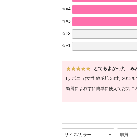
☆
×
4
☆
×
3
☆
×
2
☆
×
1
とてもよかった！み
by ポニョ(女性,敏感肌,33才) 2013/04
綺麗によれずに簡単に使えてお気に