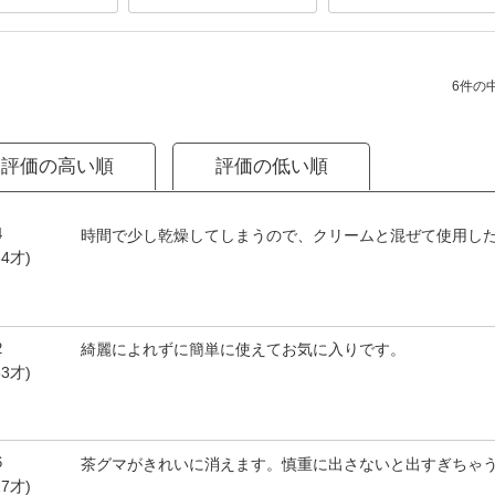
6件の中
評価の高い順
評価の低い順
4
時間で少し乾燥してしまうので、クリームと混ぜて使用し
4才)
2
綺麗によれずに簡単に使えてお気に入りです。
3才)
6
茶グマがきれいに消えます。慎重に出さないと出すぎちゃ
7才)