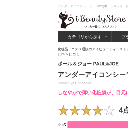
アンダーアイコンシーラー 10ml(ポール＆ジョ
カテゴリから探す
ブ
化粧品・コスメ通販のアイビューティースト
10ml
> 口コミ
ポール＆ジョー PAUL&JOE
アンダーアイコンシーラ
Under Eye Concealer
しなやかで薄い化粧膜が、目元
4
☆
×
5