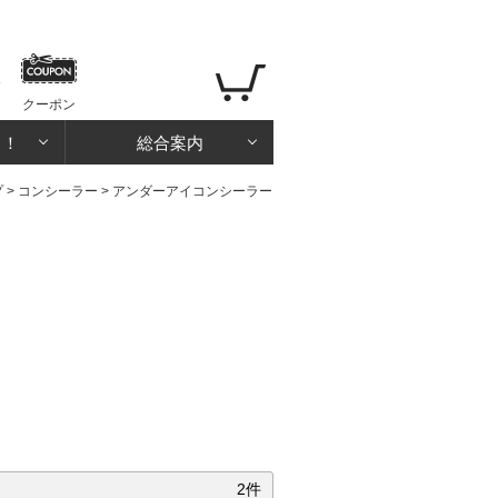
クーポン
る！
総合案内
プ
>
コンシーラー
>
アンダーアイコンシーラー
2件