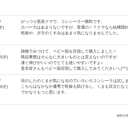
9
がっつり黒茶クマで、コンシーラー難民です。
カバー力はあまりないですが、普通の！？クマなら結構隠
才)
乾燥や、夕方のくすみはあまり気になりませんでした。
1
雑種でみつけて、ベビー肌を目指して購入しました！
商品事態はそんなに大きいものとは言えないのですが
0才)
凄く伸びがいいのでとても使いやすいですよ♪
是非皆さんもベビー肌目指して購入してみてください＼(^^)
2
目のしたのくまが気になるのでいろいろコンシーラは試し
こちらはなかなか優秀で乾燥も防げるし、くまも目立たな
8才)
でかなりもつと思います。
6件の中