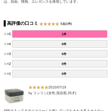
は、自由、情熱、エレガンスを体現しています。
高評価の口コミ
5点(1件)
☆
×
5
1件
☆
×
4
0件
☆
×
3
0件
☆
×
2
0件
☆
×
1
0件
2015/07/19
by リンリン(女性,混合肌,35才)
SPFの入ってるデイクリームを探していてたまたま良さそうだっ