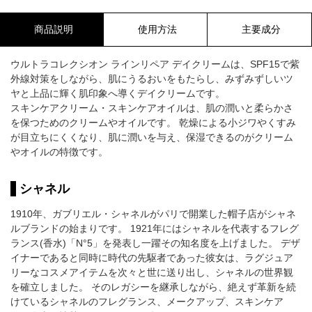
商品説明
使用方法
主要成分
ウルトラコレクシオン ラインリペア デイクリームは、SPF15で紫
外線対策をしながら、肌にうるおいをもたらし、みずみずしいツ
ヤと上品に輝く肌印象へ導くデイクリームです。
スキンケアクリーム・スキンケアオイルは、肌の潤いと柔らかさ
を保つためのクリームやオイルです。 乾燥による小ジワやくすみ
が目立ちにくくなり、肌に潤いを与え、保湿できるのがクリーム
やオイルの特徴です。
シャネル
1910年、ガブリエル・シャネルがパリで開業した帽子店がシャネ
ルブランドの始まりです。 1921年にはシャネルを代表するフレグ
ランス(香水)「N°5」を発表し一躍その知名度を上げました。 デザ
イナーであると同時に時代の先駆者であった彼女は、ラグジュア
リーなコスメアイテムを次々と世に送り出し、シャネルの世界観
を確立しました。 そのレガシーを継承しながら、絶えず革新を続
けているシャネルのフレグランス、メークアップ、スキンケア