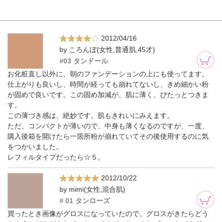
2012/04/16
by ころんぼ(女性,普通肌,45才)
#03 タンドール
お化粧直し以外に、朝のファンデーションの上にも使ってます。
仕上がりも良いし、時間が経っても崩れてないし、きめ細かい粉
が固めで良いです。この固め加減が、肌に薄く、ぴたっとつきま
す。
この薄づき感は、絶妙です。肌もきれいにみえます。
ただ、コンパクトが薄いので、中身も薄くなるのですが、一度、
購入後箱を開けたら一箇所粉が崩れていてその後使用するのに気
をつかいました。
レフィルタイプだったら☆５。
2012/10/22
by mimi(女性,混合肌)
# 01 タンローズ
買ったとき画像がグロスになっていたので、グロスがきたらどう