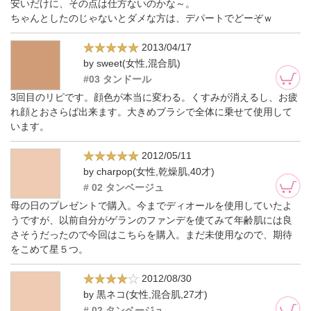
安いだけに、その点は仕方ないのかな～。
ちゃんとしたのじゃないとダメな方は、デパートでどーぞｗ
2013/04/17
by sweet(女性,混合肌)
#03 タンドール
3回目のリピです。顔色が本当に変わる。くすみが消えるし、お疲
れ顔とおさらば出来ます。大きめブラシで全体に乗せて使用して
います。
2012/05/11
by charpop(女性,乾燥肌,40才)
# 02 タンベージュ
母の日のプレゼントで購入。今までディオールを使用していたよ
うですが、以前自分がゲランのファンデを使てみて年齢肌には良
さそうだったので今回はこちらを購入。まだ未使用なので、期待
をこめて星５つ。
2012/08/30
by 黒ネコ(女性,混合肌,27才)
# 02 タンベージュ