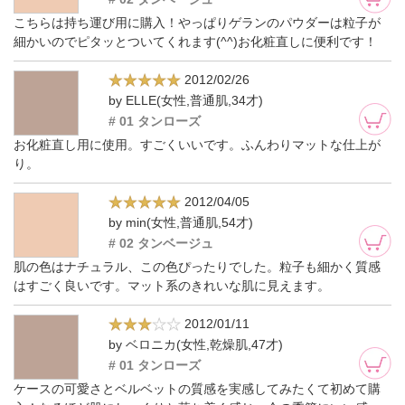
こちらは持ち運び用に購入！やっぱりゲランのパウダーは粒子が
細かいのでピタッとついてくれます(^^)お化粧直しに便利です！
2012/02/26
by ELLE(女性,普通肌,34才)
# 01 タンローズ
お化粧直し用に使用。すごくいいです。ふんわりマットな仕上が
り。
2012/04/05
by min(女性,普通肌,54才)
# 02 タンベージュ
肌の色はナチュラル、この色ぴったりでした。粒子も細かく質感
はすごく良いです。マット系のきれいな肌に見えます。
2012/01/11
by ベロニカ(女性,乾燥肌,47才)
# 01 タンローズ
ケースの可愛さとベルベットの質感を実感してみたくて初めて購