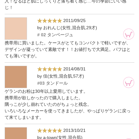
入！なるほど肌にしっくりと落ち着く感じ…今の季節にいい感
じ！
2011/09/25
by おれんじ(女性,混合肌,29才)
# 02 タンベージュ
携帯用に買いました。ケースがとてもコンパクトで軽いですが、
デザインが凝っていて素敵です！！お値打ちで大満足。パフはと
ても薄いですが。
2014/08/31
by 佳(女性,混合肌,57才)
#03 タンドール
ゲランのお粉は30年以上愛用しています。
携帯用が欲しかったので購入しました。
隅っこが少し崩れていたのがちょっと残念。
いろいろなメーカーを使ってきましたが、やっぱりゲランに戻っ
て来てしまいます。
2013/10/21
by a-town(女性,混合肌)