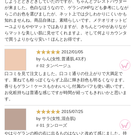
しようとどきどきしていたのですが、ちゃんとプレストパウダー
が来ました。色白なほうなので、ゲランのHPなども参考にしなが
らこのお色を選びましたが、ネット上では少しわかりにくいかも
知れませんね。商品自体は、素晴らしいです。メテオリオットビ
ーユよりもややマットではありますが、きちんとつやがありなが
らマットな美しい肌に見せてくれますよ。そして何よりカウンタ
で買うよりかなり安い！ほんとお得です。
2012/01/05
by らん(女性,普通肌,43才)
# 02 タンベージュ
口コミを見て注文しました。口コミ通りの仕上がりで大満足で
す。重ねても粉っぽくならず上品に輝き顔色も明るくなります。
香りもゲラン！ケースもかわいいし付属のパフも使い易いです。
お化粧持ちは普通な感じですが時間が経ってもきれいかと思いま
す。
2015/07/25
by サラ(女性,混合肌)
# 01 タンローズ
やはりゲランの粉の右に出るものはないと改めて感じました。持