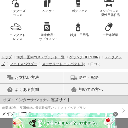
ドクターズ
ヘアケア
ボディケア
メンズコスメ・
コスメ
男性用化粧品
コンタクト
健康食品・
雑貨・日用品
一般市販薬
レンズ
サプリメント
トップ
海外・国内コスメブランド一覧
ゲラン(GUERLAIN)
メイクアッ
プ
フェイスパウダー
メテオリット コンパクト 7g
口コミ
お支払い方法
送料・配送
よくある質問
初めての方へ
オズ・インターナショナル運営サイト
創業150年、英国伝統の最高級猪毛ハンドメイドヘアブラシ
メイソンピアソン
特商法に基づく表示
プライバシーポリシー
医薬品販売許可証の情報