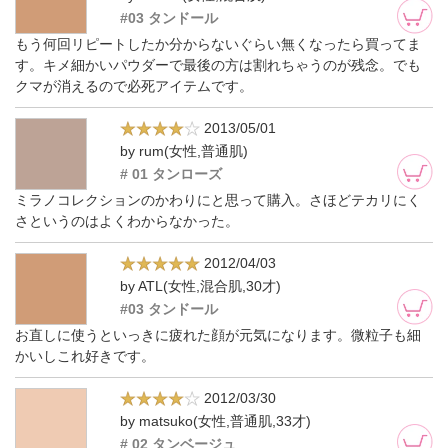
#03 タンドール
もう何回リピートしたか分からないぐらい無くなったら買ってま
す。キメ細かいパウダーで最後の方は割れちゃうのが残念。でも
クマが消えるので必死アイテムです。
2013/05/01
by rum(女性,普通肌)
# 01 タンローズ
ミラノコレクションのかわりにと思って購入。さほどテカリにく
さというのはよくわからなかった。
2012/04/03
by ATL(女性,混合肌,30才)
#03 タンドール
お直しに使うといっきに疲れた顔が元気になります。微粒子も細
かいしこれ好きです。
2012/03/30
by matsuko(女性,普通肌,33才)
# 02 タンベージュ