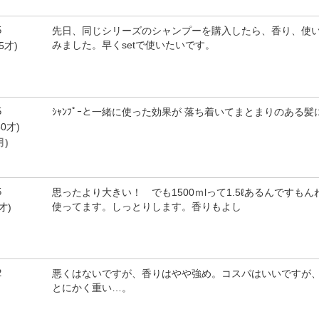
5
先日、同じシリーズのシャンプーを購入したら、香り、使
みました。早くsetで使いたいです。
5才)
5
ｼｬﾝﾌﾟｰと一緒に使った効果が 落ち着いてまとまりのある
0才)
月)
5
思ったより大きい！ でも1500ｍlって1.5ℓあるんです
使ってます。しっとりします。香りもよし
才)
2
悪くはないですが、香りはやや強め。コスパはいいですが
とにかく重い…。