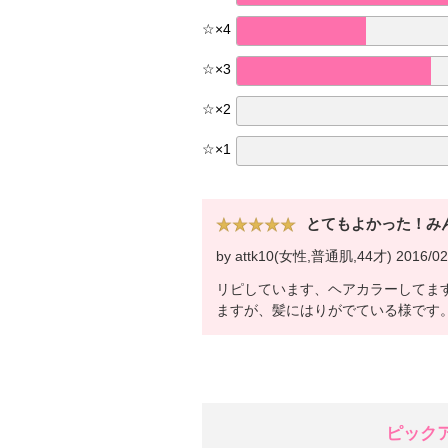
☆
×
4
☆
×
3
☆
×
2
☆
×
1
とてもよかった！み
by attk10(女性,普通肌,44才) 2016/02
リピしています、ヘアカラーしてま
ますが、髪にはりがでている様です
ピック