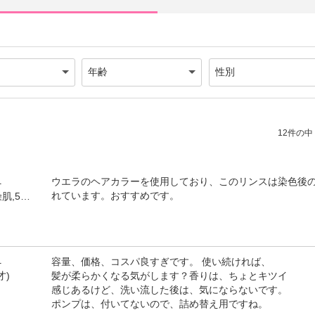
12件の中（
1
ウエラのヘアカラーを使用しており、このリンスは染色後
れています。おすすめです。
by ヘアカラー(女性,乾燥肌,55才)
1
容量、価格、コスパ良すぎです。 使い続ければ、
髪が柔らかくなる気がします？香りは、ちょとキツイ
才)
感じあるけど、洗い流した後は、気にならないです。
ポンプは、付いてないので、詰め替え用ですね。