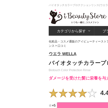
バイオタッチカラープロテクションリンス(ウエラ
カテゴリから探す
ブ
化粧品・コスメ通販のアイビューティースト
ンス
> 口コミ
ウエラ WELLA
バイオタッチカラープ
Biotouch Color Protection Rinse
ダメージを受けた髪に栄養を与
4.
☆
×
5