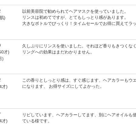
2
以前美容院で勧められてヘアマスクを使っていました。
リンスは初めてですが、とてもしっとり感があります。
肌)
大きなボトルでびっくり！タイムセールでお得に買えてラ
9
久しぶりにリンスを使いました。それほど香りもきつくな
リングへの効果はまだわかりません。
50才)
月)
2
この香りとしっとり感は、すぐ感じます、ヘアカラーもウ
になります、 お得サイズにしてよかった。
4才)
7
リピしています、ヘアカラーしてます、別にヘアオイルも
ている様です。
4才)