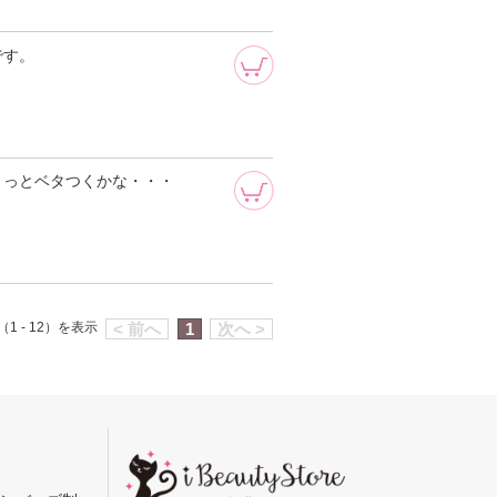
です。
ょっとベタつくかな・・・
1 - 12）を表示
< 前へ
1
次へ >