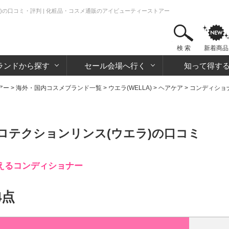
)の口コミ・評判 | 化粧品・コスメ通販のアイビューティーストアー
検 索
新着商品
ランドから探す
セール会場へ行く
知って得す
アー
>
海外・国内コスメブランド一覧
>
ウエラ(WELLA)
>
ヘアケア
>
コンディショ
ロテクションリンス(ウエラ)の口コミ
えるコンディショナー
4点