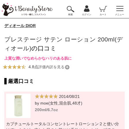
検索
ログイン
カート
メニュー
ディオール DIOR
プレステージ サテン ローション 200ml(デ
ィオール)
の口コミ
上質な潤いでなめらかなハリのある肌に
4.8点
評価内訳を見る
厳選口コミ
2014/08/21
by moe(女性,混合肌,48才)
200ml/6.7oz
カプチュールトータルコンセントレートローション２と使い分