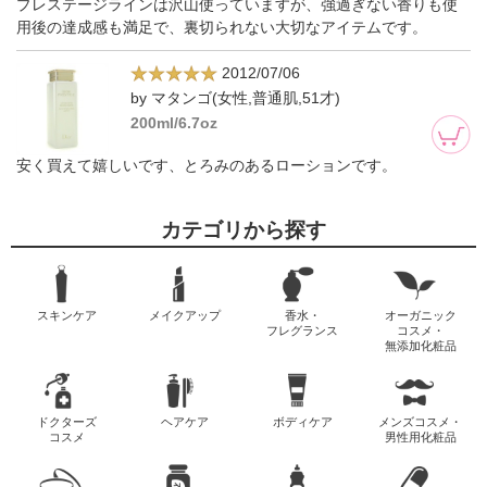
プレステージラインは沢山使っていますが、強過ぎない香りも使
用後の達成感も満足で、裏切られない大切なアイテムです。
2012/07/06
by マタンゴ(女性,普通肌,51才)
200ml/6.7oz
安く買えて嬉しいです、とろみのあるローションです。
カテゴリから探す
スキンケア
メイクアップ
香水・
オーガニック
フレグランス
コスメ・
無添加化粧品
ドクターズ
ヘアケア
ボディケア
メンズコスメ・
コスメ
男性用化粧品