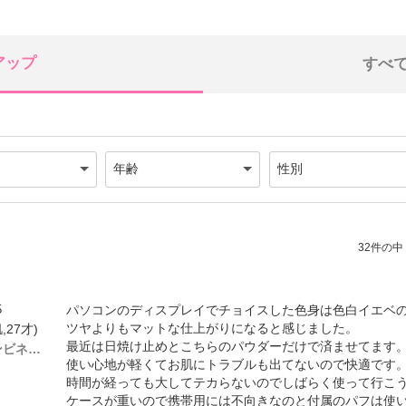
アップ
すべ
32件の中（
5
パソコンのディスプレイでチョイスした色身は色白イエベ
ツヤよりもマットな仕上がりになると感じました。
,27才)
最近は日焼け止めとこちらのパウダーだけで済ませてます
# 42N （オイリー～コンビネーションスキン）
使い心地が軽くてお肌にトラブルも出てないので快適です
時間が経っても大してテカらないのでしばらく使って行こ
ケースが重いので携帯用には不向きなのと付属のパフは使