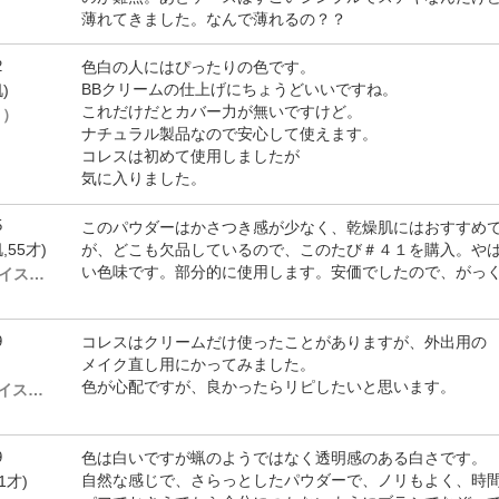
薄れてきました。なんで薄れるの？？
2
色白の人にはぴったりの色です。
BBクリームの仕上げにちょうどいいですね。
)
これだけだとカバー力が無いですけど。
り）
ナチュラル製品なので安心して使えます。
コレスは初めて使用しましたが
気に入りました。
5
このパウダーはかさつき感が少なく、乾燥肌にはおすすめ
が、どこも欠品しているので、このたび＃４１を購入。や
,55才)
い色味です。部分的に使用します。安価でしたので、がっ
# 41N ( ノーマル～ドライスキン)
9
コレスはクリームだけ使ったことがありますが、外出用の
メイク直し用にかってみました。
色が心配ですが、良かったらリピしたいと思います。
# 11N ( ノーマル～ドライスキン)
9
色は白いですが蝋のようではなく透明感のある白さです。
自然な感じで、さらっとしたパウダーで、ノリもよく、時
1才)