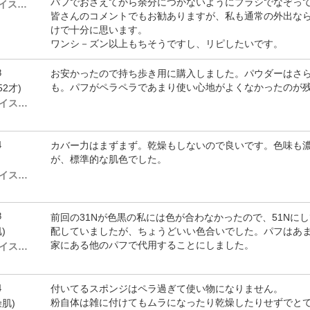
パフでおさえてから余分につかないようにブラシでなぞっ
# 11N ( ノーマル～ドライスキン)
皆さんのコメントでもお勧ありますが、私も通常の外出な
けで十分に思います。
ワンシ－ズン以上もちそうですし、リピしたいです。
8
お安かったので持ち歩き用に購入しました。パウダーはさ
も。パフがペラペラであまり使い心地がよくなかったのが残念
52才)
# 31N ( ノーマル～ドライスキン)
4
カバー力はまずまず。乾燥もしないので良いです。色味も
が、標準的な肌色でした。
# 31N ( ノーマル～ドライスキン)
8
前回の31Nが色黒の私には色が合わなかったので、51Nに
配していましたが、ちょうどいい色合いでした。パフはあ
)
家にある他のパフで代用することにしました。
# 51N ( ノーマル～ドライスキン)
4
付いてるスポンジはペラ過ぎて使い物になりません。
粉自体は雑に付けてもムラになったり乾燥したりせずでと
燥肌)