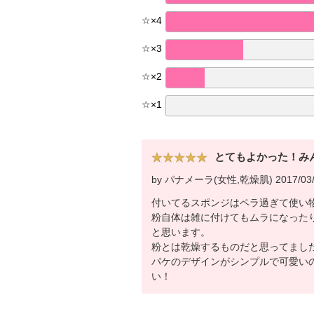
☆
×
4
☆
×
3
☆
×
2
☆
×
1
とてもよかった！み
by パナメーラ(女性,乾燥肌) 2017/03/
付いてるスポンジはペラ過ぎて使い
粉自体は雑に付けてもムラになった
と思います。
粉とは乾燥するものだと思ってまし
パケのデザインがシンプルで可愛い
い！