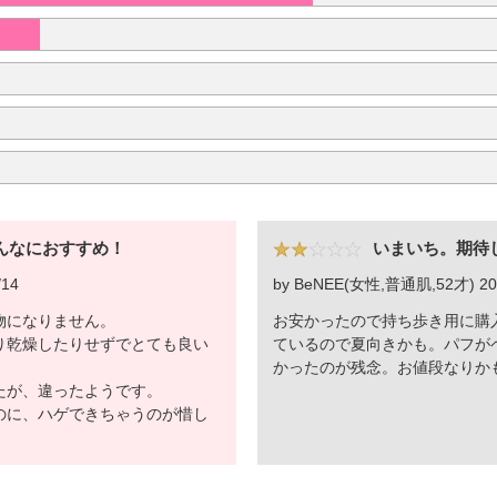
んなにおすすめ！
いまいち。期待
14
by BeNEE(女性,普通肌,52才) 201
物になりません。
お安かったので持ち歩き用に購
り乾燥したりせずでとても良い
ているので夏向きかも。パフが
かったのが残念。お値段なりかも.
たが、違ったようです。
のに、ハゲできちゃうのが惜し