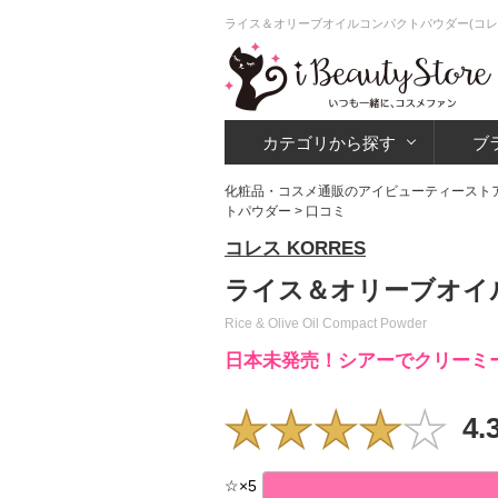
ライス＆オリーブオイルコンパクトパウダー(コレ
カテゴリから探す
ブ
化粧品・コスメ通販のアイビューティースト
トパウダー
> 口コミ
コレス KORRES
ライス＆オリーブオイ
Rice & Olive Oil Compact Powder
日本未発売！シアーでクリーミ
4.
☆
×
5