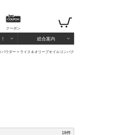
クーポン
る！
総合案内
スパウダー
>
ライス＆オリーブオイルコンパク
18件