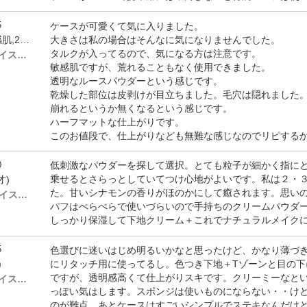
5
ケースが可愛くて気に入りました。
大きさは私の場合はそんなに気になりませんでした。
by チョリトス(女性,敏感肌,28才)
タルクが入ってるので、気になる方は注意です。
# 11N ( ノーマル～ドライスキン)
敏感肌ですが、荒れることもなく使用できました。
透明なルースパウダーという感じです。
乾燥した部位は皮剥けが目立ちました。毛穴は隠れました
崩れるというか無くなるという感じです。
ハーフマットな仕上がりです。
このお値段で、仕上がりなども無難な感じなのでリピする
0
低刺激なパウダーを探して選択。とても粒子が細かく指に
乗せるとさらっとしていてつけ心地がよいです。私は２・
才)
た。甘いシナモンの香りがほのかにして癒されます。思い
# 31N ( ノーマル～ドライスキン)
パフはぺらぺらで使いづらいので手持ちのクリームパウダ
しっかり保湿して下地クリーム＋これでナチュラルメイク
5
色選びに迷いはじめ明るいかなと思ったけど、かなり薄づ
にリタッチ用に使ってるし。色つき下地＋Tゾーンと目の下
)
ですが、透明感高くて仕上がりスキです。クリーミーなと
# 11N ( ノーマル～ドライスキン)
っぽい気はします。スポンジは使いものにならない・・け
のが難点。あとケースはすごいシンプルでステキなんだけ