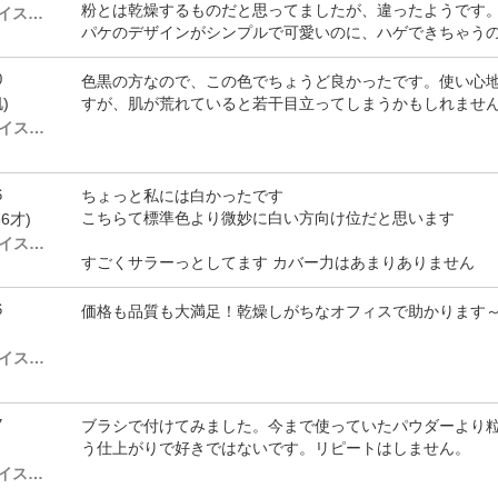
粉とは乾燥するものだと思ってましたが、違ったようです
# 11N ( ノーマル～ドライスキン)
パケのデザインがシンプルで可愛いのに、ハゲできちゃう
0
色黒の方なので、この色でちょうど良かったです。使い心
すが、肌が荒れていると若干目立ってしまうかもしれませ
)
# 31N ( ノーマル～ドライスキン)
6
ちょっと私には白かったです
こちらて標準色より微妙に白い方向け位だと思います
6才)
# 31N ( ノーマル～ドライスキン)
すごくサラーっとしてます カバー力はあまりありません
6
価格も品質も大満足！乾燥しがちなオフィスで助かります
# 51N ( ノーマル～ドライスキン)
7
ブラシで付けてみました。今まで使っていたパウダーより
う仕上がりで好きではないです。リピートはしません。
# 11N ( ノーマル～ドライスキン)