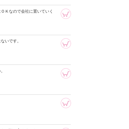
はＯＫなので会社に置いていく
はないです。
心。
。