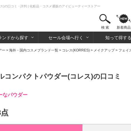
ス)の口コミ・評判 | 化粧品・コスメ通販のアイビューティーストアー
検 索
新着商品
ランドから探す
セール会場へ行く
知って得す
アー
>
海外・国内コスメブランド一覧
>
コレス(KORRES)
>
メイクアップ
>
フェイ
ルコンパクトパウダー(コレス)の口コミ
ーなパウダー
3点