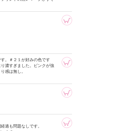
です。＃２１が好みの色です
はり濃すぎました。ピンクが強
くり感は無し。
間経過も問題なしです。