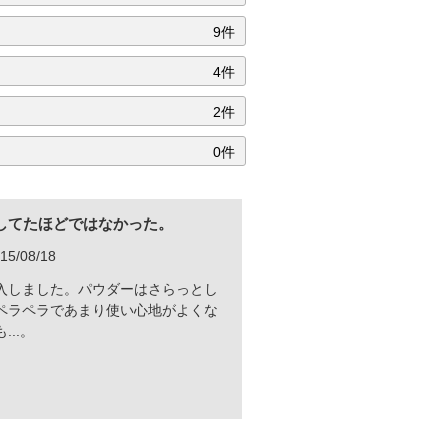
9件
4件
2件
0件
してたほどではなかった。
5/08/18
入しました。パウダーはさらっとし
ペラペラであまり使い心地がよくな
..。