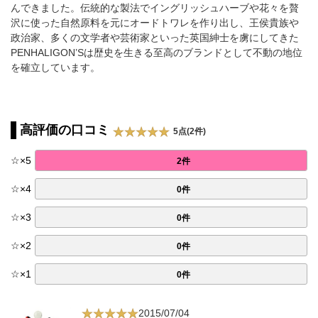
んできました。伝統的な製法でイングリッシュハーブや花々を贅
沢に使った自然原料を元にオードトワレを作り出し、王侯貴族や
政治家、多くの文学者や芸術家といった英国紳士を虜にしてきた
PENHALIGON’Sは歴史を生きる至高のブランドとして不動の地位
を確立しています。
高評価の口コミ
5点(2件)
☆
×
5
2件
☆
×
4
0件
☆
×
3
0件
☆
×
2
0件
☆
×
1
0件
2015/07/04