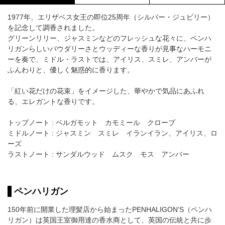
1977年、エリザベス女王の即位25周年（シルバー・ジュビリー）
を記念して調香されました。
グリーンリリー、ジャスミンなどのフレッシュな花々に、ペンハ
リガンらしいパウダリーさとウッディーな香りが見事なハーモニ
ーを奏で、ミドル・ラストでは、アイリス、スミレ、アンバーが
ふんわりと、優しく魅惑的に香ります。
「紅い花だけの花束」をイメージした、華やかで気品にあふれ
る、エレガントな香りです。
トップノート : ベルガモット カモミール クローブ
ミドルノート : ジャスミン スミレ イランイラン、アイリス、ロ
ーズ
ラストノート : サンダルウッド ムスク モス アンバー
ペンハリガン
150年前に開業した理髪店から始まったPENHALIGON’S（ペンハ
リガン）は英国王室御用達の香水商として、英国の伝統と共に歩