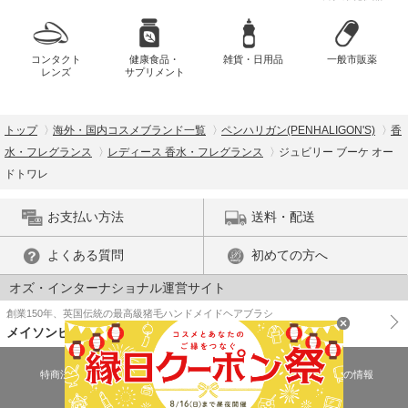
コンタクト
健康食品・
雑貨・日用品
一般市販薬
レンズ
サプリメント
トップ
海外・国内コスメブランド一覧
ペンハリガン(PENHALIGON'S)
香
水・フレグランス
レディース 香水・フレグランス
ジュビリー ブーケ オー
ドトワレ
お支払い方法
送料・配送
よくある質問
初めての方へ
オズ・インターナショナル運営サイト
創業150年、英国伝統の最高級猪毛ハンドメイドヘアブラシ
メイソンピアソン
特商法に基づく表示
プライバシーポリシー
医薬品販売許可証の情報
ご利用規約
PC版で表示