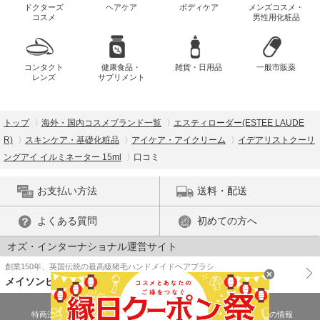
ドクターズ
ヘアケア
ボディケア
メンズコスメ・
コスメ
男性用化粧品
コンタクト
健康食品・
雑貨・日用品
一般市販薬
レンズ
サプリメント
トップ
海外・国内コスメブランド一覧
エスティローダー(ESTEE LAUDE
R)
スキンケア・基礎化粧品
アイケア・アイクリーム
イデアリストクーリ
ングアイ イルミネーター 15ml
口コミ
お支払い方法
送料・配送
よくある質問
初めての方へ
オズ・インターナショナル運営サイト
創業150年、英国伝統の最高級猪毛ハンドメイドヘアブラシ
メイソンピアソン
特商法に基づく表示
プライバシーポリシー
医薬品販売許可証の情報