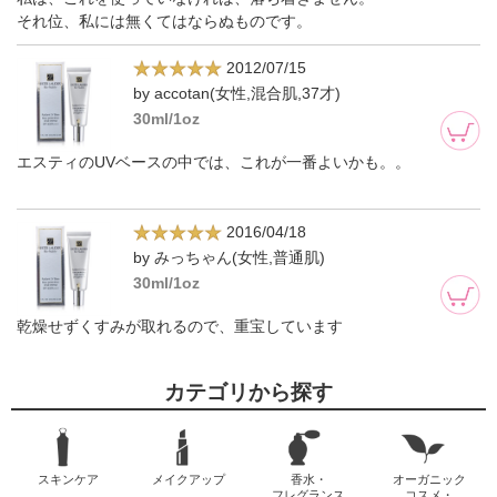
それ位、私には無くてはならぬものです。
2012/07/15
by accotan(女性,混合肌,37才)
30ml/1oz
エスティのUVベースの中では、これが一番よいかも。。
2016/04/18
by みっちゃん(女性,普通肌)
30ml/1oz
乾燥せずくすみが取れるので、重宝しています
カテゴリから探す
スキンケア
メイクアップ
香水・
オーガニック
フレグランス
コスメ・