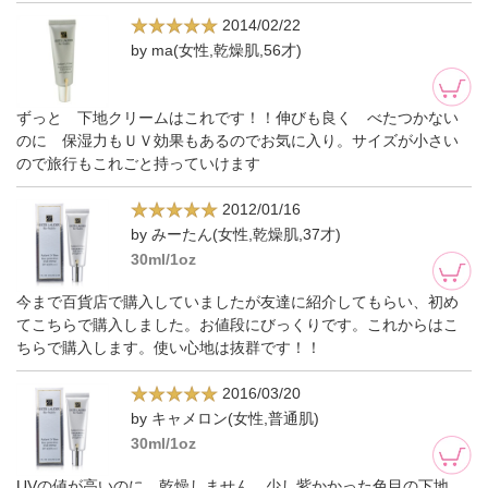
2014/02/22
by ma(女性,乾燥肌,56才)
ずっと 下地クリームはこれです！！伸びも良く べたつかない
のに 保湿力もＵＶ効果もあるのでお気に入り。サイズが小さい
ので旅行もこれごと持っていけます
2012/01/16
by みーたん(女性,乾燥肌,37才)
30ml/1oz
今まで百貨店で購入していましたが友達に紹介してもらい、初め
てこちらで購入しました。お値段にびっくりです。これからはこ
ちらで購入します。使い心地は抜群です！！
2016/03/20
by キャメロン(女性,普通肌)
30ml/1oz
UVの値が高いのに、乾燥しません。少し紫かかった色目の下地