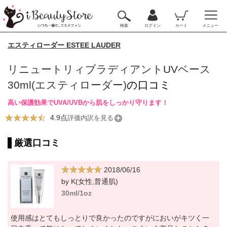
検索
ログイン
カート
メニュー
エスティローダー ESTEE LAUDER
リニュートリィブラディアントUVベース
30ml(エスティローダー)
の口コミ
高い保護効果でUVA/UVBから肌をしっかり守ります！
4.9点
評価内訳を見る
厳選口コミ
2018/06/16
by K(女性,普通肌)
30ml/1oz
使用感はとてもしっとりで良かったのですがにおいがキツく一