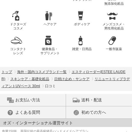
無添加化粧品
ドクターズ
ヘアケア
ボディケア
メンズコスメ・
コスメ
男性用化粧品
コンタクト
健康食品・
雑貨・日用品
一般市販薬
レンズ
サプリメント
トップ
海外・国内コスメブランド一覧
エスティローダー(ESTEE LAUDE
R)
スキンケア・基礎化粧品
日焼け止め・サンケア
リニュートリィブラデ
ィアントUVベース 30ml
口コミ
お支払い方法
送料・配送
よくある質問
初めての方へ
オズ・インターナショナル運営サイト
創業150年、英国伝統の最高級猪毛ハンドメイドヘアブラシ