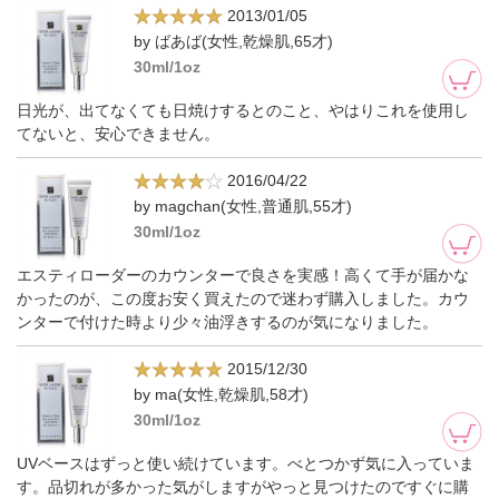
2013/01/05
by ばあば(女性,乾燥肌,65才)
30ml/1oz
日光が、出てなくても日焼けするとのこと、やはりこれを使用し
てないと、安心できません。
2016/04/22
by magchan(女性,普通肌,55才)
30ml/1oz
エスティローダーのカウンターで良さを実感！高くて手が届かな
かったのが、この度お安く買えたので迷わず購入しました。カウ
ンターで付けた時より少々油浮きするのが気になりました。
2015/12/30
by ma(女性,乾燥肌,58才)
30ml/1oz
UVベースはずっと使い続けています。べとつかず気に入っていま
す。品切れが多かった気がしますがやっと見つけたのですぐに購