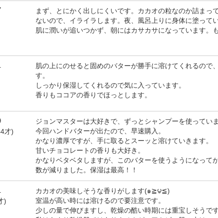
7
まず、とにかく出しにくいです。カカオの粒なのか詰まっ
ないので、イライラします。夜、風呂上りに身体に塗って
肌に潤いが追いつかず、朝にはカサカサになっています。
1
肌の上にのせると固めのバターが勝手に溶けてくれるので
す。
しっかり保湿してくれるので気に入っています。
香りもココアの香りでほっとします。
9
ジョンマスターは大好きで、ずっとシャンプーを使ってい
今回ハンドバターが出たので、早速購入。
4才)
かなり濃厚ですが、手に取るとスーッと溶けていきます。
甘いチョコレートの香りも大好き。
かなりベタベタしますが、このバターを使うようになって
数が減りました。保湿は最高！！
1
カカオの美味しそうな香りがします(๑≧౪≦)
室温が高い時には溶けるので要注意です。
才)
少しの量で伸びますし、乾燥の酷い時期には重宝しそうで