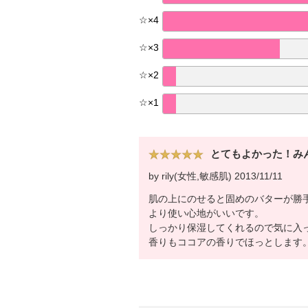
☆
×
4
☆
×
3
☆
×
2
☆
×
1
とてもよかった！み
by rily(女性,敏感肌) 2013/11/11
肌の上にのせると固めのバターが勝
より使い心地がいいです。
しっかり保湿してくれるので気に入
香りもココアの香りでほっとします