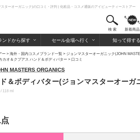
マスターオーガニック)の口コミ・評判 | 化粧品・コスメ通販のアイビューティーストアー
検 索
新着商品
ランドから探す
セール会場へ行く
知って得す
アー
>
海外・国内コスメブランド一覧
>
ジョンマスターオーガニック(JOHN MASTERS
カカオ＆クプアス ハンド＆ボディバター
> 口コミ
MASTERS ORGANICS
ンド＆ボディバター(ジョンマスターオーガ
/ 118 ml
1点