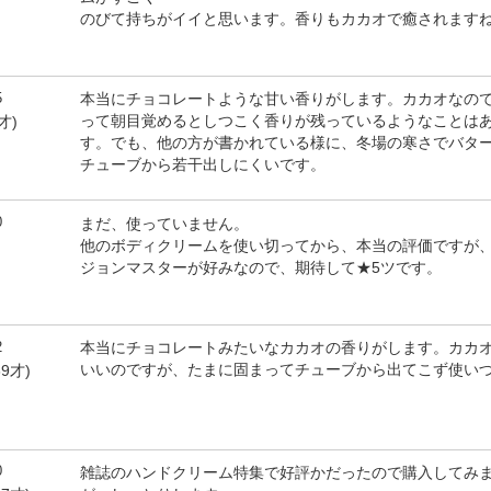
のびて持ちがイイと思います。香りもカカオで癒されます
5
本当にチョコレートような甘い香りがします。カカオなの
って朝目覚めるとしつこく香りが残っているようなことは
才)
す。でも、他の方が書かれている様に、冬場の寒さでバタ
チューブから若干出しにくいです。
0
まだ、使っていません。
他のボディクリームを使い切ってから、本当の評価ですが
ジョンマスターが好みなので、期待して★5ツです。
2
本当にチョコレートみたいなカカオの香りがします。カカ
いいのですが、たまに固まってチューブから出てこず使い
9才)
0
雑誌のハンドクリーム特集で好評かだったので購入してみ