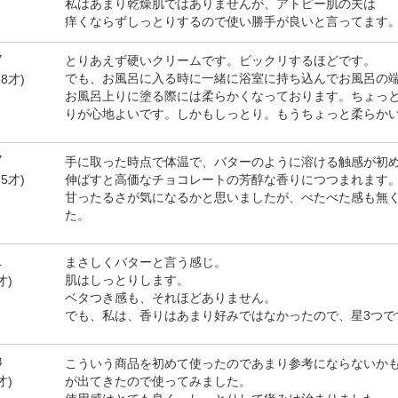
私はあまり乾燥肌ではありませんが、アトピー肌の夫は
痒くならずしっとりするので使い勝手が良いと言ってます
7
とりあえず硬いクリームです。ビックリするほどです。
でも、お風呂に入る時に一緒に浴室に持ち込んでお風呂の端
8才)
お風呂上りに塗る際には柔らかくなっております。ちょっ
りが心地よいです。しかもしっとり。もうちょっと柔らか
7
手に取った時点で体温で、バターのように溶ける触感が初
伸ばすと高価なチョコレートの芳醇な香りにつつまれます
35才)
甘ったるさが気になるかと思いましたが、べたべた感も無
た。
1
まさしくバターと言う感じ。
肌はしっとりします。
才)
ベタつき感も、それほどありません。
でも、私は、香りはあまり好みではなかったので、星3つで
8
こういう商品を初めて使ったのであまり参考にならないか
が出てきたので使ってみました。
才)