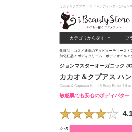
カカオ＆クプアス ハンド＆ボディバター(ジョン
カテゴリから探す
ブ
化粧品・コスメ通販のアイビューティースト
加化粧品
>
ボディクリーム・ボディオイル
>
ジョンマスターオーガニック JOHN 
カカオ＆クプアス ハ
Cacao & Cupuacu Hand & Body Butter 4 fl oz 
敏感肌でも安心のボディバター
4.
☆
×
5