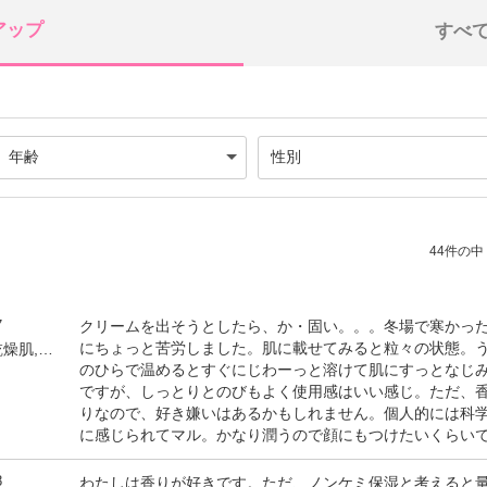
アップ
すべ
44件の中（
7
クリームを出そうとしたら、か・固い。。。冬場で寒かっ
にちょっと苦労しました。肌に載せてみると粒々の状態。
by はるなつふゆ(女性,乾燥肌,45才)
のひらで温めるとすぐにじわーっと溶けて肌にすっとなじ
ですが、しっとりとのびもよく使用感はいい感じ。ただ、
りなので、好き嫌いはあるかもしれません。個人的には科
に感じられてマル。かなり潤うので顔にもつけたいくらい
8
わたしは香りが好きです。ただ、ノンケミ保湿と考えると