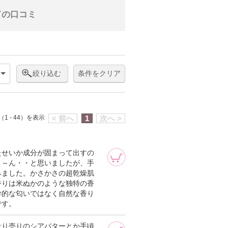
ての口コミ
絞り込む
条件をクリア
1 - 44）を表示
< 前へ
1
次へ >
たせいか成分が固まって出すの
う～ん・・と思いましたが、手
みました。かさかさの超乾燥肌
香りは米ぬかのような独特の香
学的な匂いではなく自然な香り
です。
量り売りのシアバターとか手頃