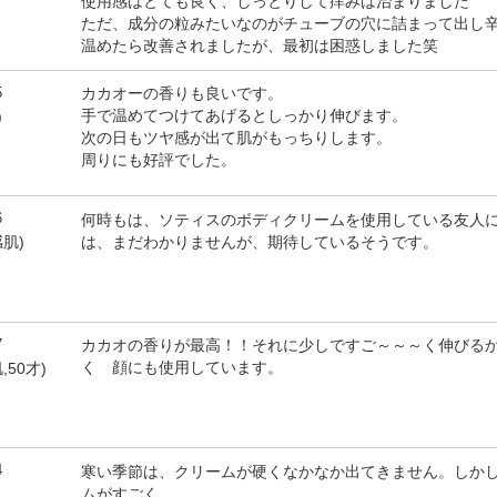
使用感はとても良く、しっとりして痒みは治まりました
ただ、成分の粒みたいなのがチューブの穴に詰まって出し
温めたら改善されましたが、最初は困惑しました笑
5
カカオーの香りも良いです。
手で温めてつけてあげるとしっかり伸びます。
)
次の日もツヤ感が出て肌がもっちりします。
周りにも好評でした。
6
何時もは、ソティスのボディクリームを使用している友人
は、まだわかりませんが、期待しているそうです。
感肌)
7
カカオの香りが最高！！それに少しですご～～～く伸びる
く 顔にも使用しています。
,50才)
4
寒い季節は、クリームが硬くなかなか出てきません。しか
ムがすごく