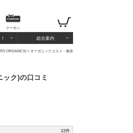
クーポン
る！
総合案内
 ORGANICS)
>
オーガニックコスメ・無添
ニック)の口コミ
22件