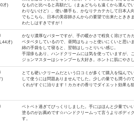
なものと比べると高額だし（まぁどちらも遠くから運んで
0才)
わりないけど）、使い勝手も、かなりテカテカして日本人
でもこちら、日本の美容師さんからの要望で出来たときき
わたしはすきですが！
8
かなり濃厚なバターですが、手の暖かさで程良く溶けてカ
ベタベタしているので、昼間はちょっと使いにくいと思い
,44才)
綿の手袋をして寝ると、翌朝はしっとりいい感じ。
手湿疹もあり、ハンドクリームには気を使っていますが、
ジョンマスターはシャンプーも大好き。ホントに肌にやさ
3
とても硬いクリームだという口コミが多くて購入を悩んで
して使うには問題ありませんでした。少しの量でも潤うの
才)
くれがすぐに治ります！カカオの香りでダイエット効果も
8
ベトベト過ぎてびっくりしました。手にはほんと少量でい
塗るのがお薦めです☆ハンドクリームって言うよりボディ
す。