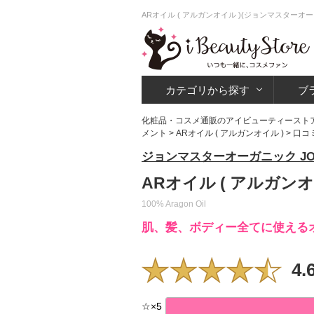
ARオイル ( アルガンオイル )(ジョンマスター
カテゴリから探す
ブ
化粧品・コスメ通販のアイビューティースト
メント
>
ARオイル ( アルガンオイル )
> 口コ
ジョンマスターオーガニック JOHN 
ARオイル ( アルガン
100% Aragon Oil
肌、髪、ボディー全てに使える
4.
☆
×
5