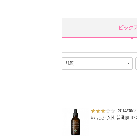
ピック
2014/06/2
by たさ(女性,普通肌,37