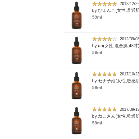
2012/12/2
by ぴょんこ(女性,普通肌
59ml
2012/09/0
by ao(女性,混合肌,48才
59ml
2017/10/2
by セナ子姫(女性,敏感肌
59ml
2017/09/1
by ねこさん(女性,乾燥肌
59ml