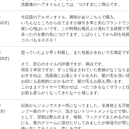
洗髪後のヘアオイルとしては、つけすぎにご用心です。
1
今話題のアルガンオイル。興味がありこちらで購入。
いろんなところから出てますが値引き率と安心ブランドで
50才)
使い心地はいいです。この時期お風呂上り濡れてる状態で
余ったのを髪の先につけてます。しばらくしてから顔を化
コスパもＧＯＯＤ！
5
思っていたより早く到着し、また包装がきれいで大満足で
28才)
さて、肝心のオイルの評価ですが、満点です。
現在２本目ですが、ずっと悩まされていた乾燥がなくなり
おすすめは、洗面器にお湯とオイルを入れ、髪の毛を洗い
お顔にも必然的にかかるので、髪の毛もお肌も潤います。
このままドライヤーで乾かせば、べたつきもなくサラッと
お肌も柔らかくなってきたなーと感じます。
3
以前からジョンマスター気になってました。全身使える万
ンプー前のマッサージ、流さないトリートメントなどで使
5才)
として、翌朝は艶も出ます。毎朝、ワックスでまとめるの
にも、夜のクリームに混ぜたりしてみましたが保湿力が増
使い方してみようと、楽しみです。