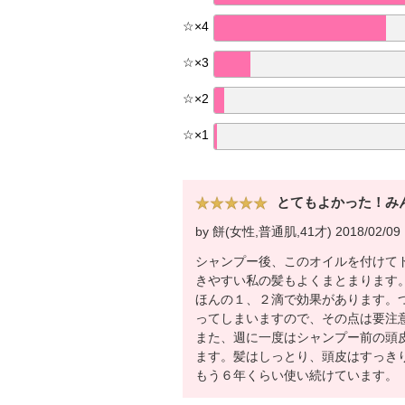
☆
×
4
☆
×
3
☆
×
2
☆
×
1
とてもよかった！み
by 餅(女性,普通肌,41才) 2018/02/09
シャンプー後、このオイルを付けて
きやすい私の髪もよくまとまります
ほんの１、２滴で効果があります。
ってしまいますので、その点は要注
また、週に一度はシャンプー前の頭
ます。髪はしっとり、頭皮はすっき
もう６年くらい使い続けています。