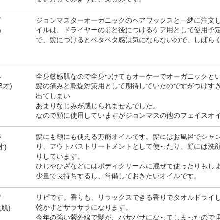
7
ジョンマスターオーガニックのヘアワックスと一緒に注文
イルは、ドライヤーの前と後につけるケア用として使用予
)
で、髪につけるとベタベタ感は気にならないので、しばら
1
全身敏感肌なので全身つけてもオーケーでオーガニックと
髪の痛みと乾燥対策用として期待していたのですがつけす
3才)
出てしまい
あまりなじみが感じられませんでした。
なので顔に使用していますがジョンマスの他のフェイスオ
3
髪にも顔にも使える万能オイルです。髪にはお風呂でシャ
り、アウトバストリートメントとして使ったり、顔には洗
才)
りしています。
ひじやひざなどにはボディクリームに混ぜて使ったりもし
少量で長持ちするし、常備しておきたいオイルです。
2
リピです。香りも、リラックスできる香りでタオルドライ
乾かすとサラサラになります。
通肌)
今年の強い紫外線で髪が、パサパサになってしまったので 