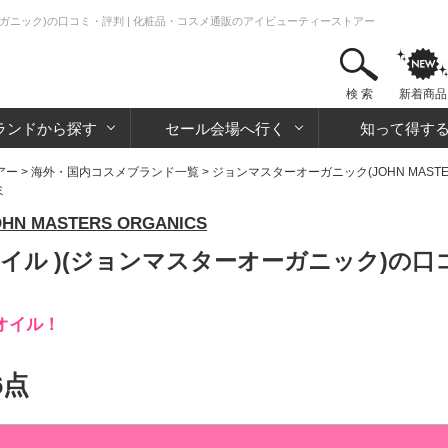
オーガニック)の口コミ・評判 | 化粧品・コスメ通販のアイビューティーストアー
検 索
新着商品
ランドから探す
セール会場へ行く
知って得す
アー
>
海外・国内コスメブランド一覧
>
ジョンマスターオーガニック(JOHN MASTERS
ミ
MASTERS ORGANICS
オイル )(ジョンマスターオーガニック)の口
オイル！
6点