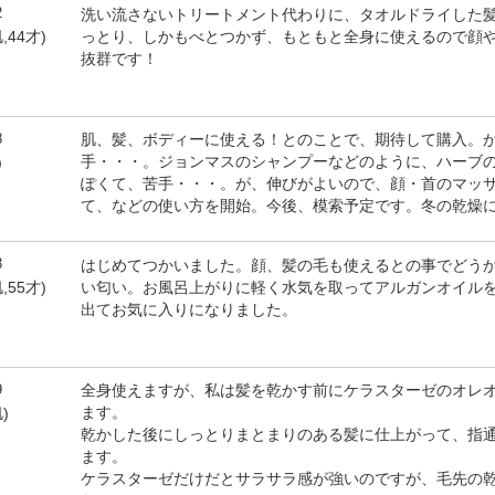
2
洗い流さないトリートメント代わりに、タオルドライした
っとり、しかもべとつかず、もともと全身に使えるので顔
,44才)
抜群です！
8
肌、髪、ボディーに使える！とのことで、期待して購入。
手・・・。ジョンマスのシャンプーなどのように、ハーブ
)
ぽくて、苦手・・・。が、伸びがよいので、顔・首のマッ
て、などの使い方を開始。今後、模索予定です。冬の乾燥
3
はじめてつかいました。顔、髪の毛も使えるとの事でどう
い匂い。お風呂上がりに軽く水気を取ってアルガンオイル
,55才)
出てお気に入りになりました。
9
全身使えますが、私は髪を乾かす前にケラスターゼのオレ
ます。
)
乾かした後にしっとりまとまりのある髪に仕上がって、指
ます。
ケラスターゼだけだとサラサラ感が強いのですが、毛先の