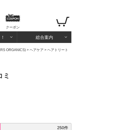
クーポン
る！
総合案内
 ORGANICS)
>
ヘアケア
>
ヘアトリート
コミ
250件