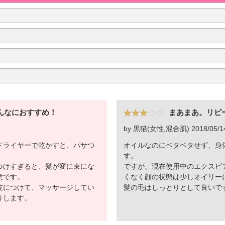
んなにおすすめ！
まあまあ。リピ
by 黒猫(女性,混合肌) 2018/05/1
ドライヤーで乾かすと、パサつ
オイルなのにベタベタせず、身
。
す。
つけすぎると、髪が変に束にな
ですが、現在使用中のエクスビ
意です。
くなく顔の状態は少しオイリー
皮につけて、マッサージしてい
髪の毛はしっとりとして良いで
りします。