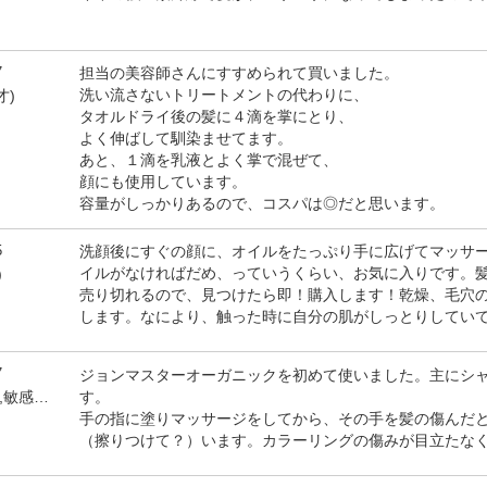
7
担当の美容師さんにすすめられて買いました。
洗い流さないトリートメントの代わりに、
才)
タオルドライ後の髪に４滴を掌にとり、
よく伸ばして馴染ませてます。
あと、１滴を乳液とよく掌で混ぜて、
顔にも使用しています。
容量がしっかりあるので、コスパは◎だと思います。
5
洗顔後にすぐの顔に、オイルをたっぷり手に広げてマッサ
イルがなければだめ、っていうくらい、お気に入りです。
)
売り切れるので、見つけたら即！購入します！乾燥、毛穴
します。なにより、触った時に自分の肌がしっとりしてい
7
ジョンマスターオーガニックを初めて使いました。主にシ
す。
by すっかりマダム(女性,敏感肌)
手の指に塗りマッサージをしてから、その手を髪の傷んだ
（擦りつけて？）います。カラーリングの傷みが目立たな