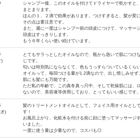
9
シャンプー後、このオイルを付けてドライヤーで乾かすと
まとまります。
ほんの１、２滴で効果があります。つけすぎると、髪が変
その点は要注意です。
また、週に一度はシャンプー前の頭皮につけて、マッサー
頭皮はすっきりします。
もう６年くらい使い続けています。
6
とてもサラっとしたオイルなので、瓶から急いで肌につけ
じです。
才)
匂いは特別気にならなくて、色もうっすらついているくら
オイルって、毎回つける量が1.2滴なので、出し惜しみせ
肌にも髪にも万能です。
ただ私の年齢で、この真冬真っ只中、そして乾燥肌には、
ないので、美容液等併用しており、とってもいい感じです
6
髪のトリートメントオイルとして、フェイス用オイルとし
す！
6才)
お風呂上がり、化粧水を付ける前に顔に塗ってマッサージ
いました。
一度に使う量は少量なので、コスパも◎