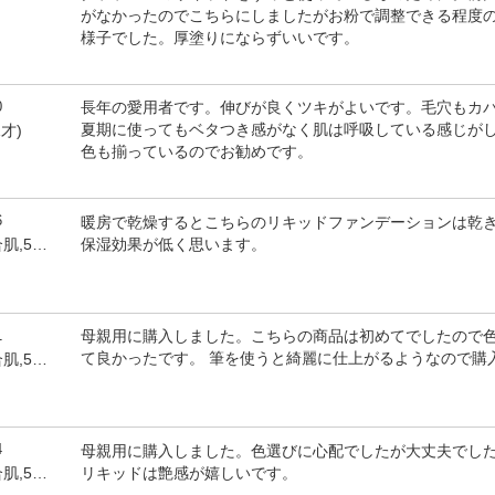
がなかったのでこちらにしましたがお粉で調整できる程度
様子でした。厚塗りにならずいいです。
0
長年の愛用者です。伸びが良くツキがよいです。毛穴もカ
夏期に使ってもベタつき感がなく肌は呼吸している感じが
1才)
色も揃っているのでお勧めです。
6
暖房で乾燥するとこちらのリキッドファンデーションは乾
保湿効果が低く思います。
by かこちゃん(女性,混合肌,53才)
1
母親用に購入しました。こちらの商品は初めてでしたので
て良かったです。 筆を使うと綺麗に仕上がるようなので購
by かこちゃん(女性,混合肌,53才)
4
母親用に購入しました。色選びに心配でしたが大丈夫でし
リキッドは艶感が嬉しいです。
by かこちゃん(女性,混合肌,53才)