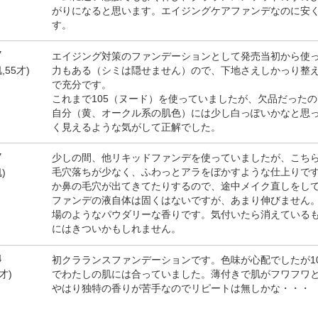
がりになると思います。エイジングケアファンデなのに安
す。
7
エイジング対策のファンデーションとして発売当初から使
力もある（シミは隠せません）ので、下地さえしかっり整
,55才)
で充分です。
これまで105（ヌード）を使っていましたが、欠品だったので
自分（黄、オークル系の肌色）には少し白っぽいかなと思
く見えるような気がして正解でした。
7
少しの間、他リキッドファンデを使っていましたが、こち
毛穴落ちが少なく、ふわっとアラをぼかすような仕上りで
)
か鼻の毛穴が出てきてたりするので、途中メイク直しをし
ファンデの液自体は固くはないですが、あまり伸びません
場のようなパウダリーな香りです。気付いたら消えている
にはきついかもしれません。
4
初クラランスファンデーションです。色味が心配でしたが1
でわたしの肌には合っていました。薄付きで肌がフワフワ
才)
やはり独特の香りが苦手なのでリピートは無しかな・・・