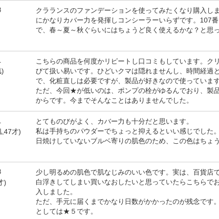
8
クラランスのファンデーションを使ってみたくなり購入し
にかなりカバー力を発揮しコンシーラーいらずです。107
で、春～夏～秋ぐらいにはちょうど良く使えるかな？と思
1
こちらの商品を何度かリピートし口コミもしています。ク
びて扱い易いです。ひどいクマは隠れませんし、時間経過
)
で、化粧直しは必要ですが、製品が好きなので使っていま
ただ、今回★が低いのは、ポンプの栓がゆるんでおり、製
からです。今までそんなことはありませんでした。
1
とてものびがよく、カバー力も十分だと思います。
私は手持ちのパウダーでちょっと抑えるといい感じでした
,47才)
日焼けしていないブルベ寄りの肌色のため、この色はちょ
8
少し明るめの肌色で肌なじみのいい色です。実は、百貨店で
白浮きしてしまい買いなおしたいと思っていたらこちらで
才)
入しました。
ただ、手元に届くまでかなり日数がかかったのが残念です
としては★５です。