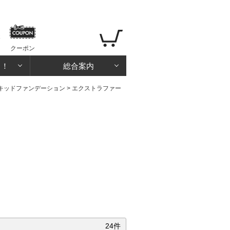
クーポン
る！
総合案内
キッドファンデーション
>
エクストラファー
24件