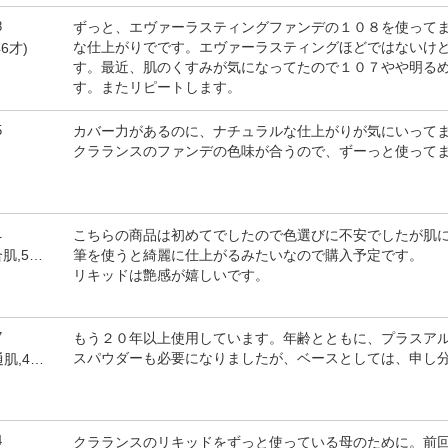
8
ずっと、エヴァーラスティングファンデの１０８を使って
な仕上がりでです。エヴァーラスティングほどではないけ
6才)
す。最近、肌のくすみが気になってたので１０７やや明る
す。またリピートします。
5
カバー力があるのに、ナチュラルな仕上がりが気にいって
クラランスのファンデの色味が合うので、ずーっと使って
1
こちらの商品は初めてでしたので色選びに不安でしたが肌
筆を使うと綺麗に仕上がるみたいなので購入予定です。
by かこちゃん(女性,混合肌,53才)
リキッドは艶感が嬉しいです。
7
もう２０年以上使用しています。年齢とともに、プラスア
スパウダーも必要になりましたが、ベースとしては、申し
by mamachan(女性,普通肌,44才)
4
クラランスのリキッドをずっと使っている母のために。前