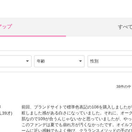
アップ
すべ
38件の中（
3
前回、ブランドサイトで標準色表記の108を購入しました
粧しました感がある白さになっていました。それに、オー
,39才)
肌なので109が合うんじゃないかと思っていましたが、や
このファンデは夏でも崩れ方が汚くなかったです。オイル
ームに近い感触でもよく伸び、クラランスメソッドの手の