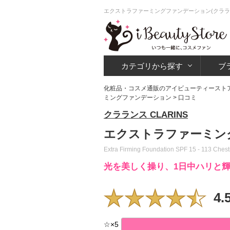
エクストラファーミングファンデーション(クララ
カテゴリから探す
ブ
化粧品・コスメ通販のアイビューティースト
ミングファンデーション
> 口コミ
クラランス CLARINS
エクストラファーミン
Extra Firming Foundation SPF 15 - 113 Chest
光を美しく操り、1日中ハリと輝
4.
☆
×
5