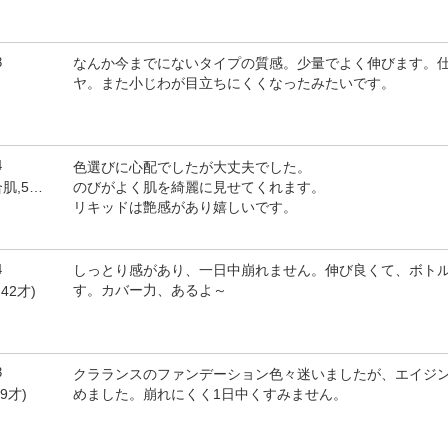
3
なんか今までにないタイプの質感。少量でよく伸びます。
ヤ。また小じわが目立ちにくくなったみたいです。
4
色選びに心配でしたが大丈夫でした。
のびがよく肌を綺麗に見せてくれます。
by かこちゃん(女性,混合肌,53才)
リキッドは艶感があり嬉しいです。
4
しっとり感があり、一日中崩れません。伸び良くて、ボト
す。カバー力、あるよ～
,42才)
3
クラランスのファンデーション色々迷いましたが、エイジ
めました。崩れにくく1日中くすみません。
59才)