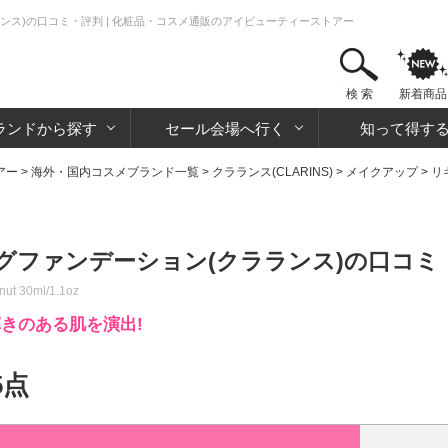
ンス)の口コミ・評判 | 化粧品・コスメ通販のアイビューティーストアー
検 索
新着商品
ランドから探す
セール会場へ行く
知って得す
アー
>
海外・国内コスメブランド一覧
>
クラランス(CLARINS)
>
メイクアップ
>
リ
グファンデーション(クラランス)の口コミ
nut 30ml/1.1oz
きのある肌を演出!
5点