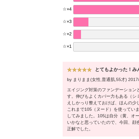
☆
×
4
☆
×
3
☆
×
2
☆
×
1
とてもよかった！み
by まりまま(女性,普通肌,55才) 2017/
エイジング対策のファンデーション
す。伸びもよくカバー力もある（シ
えしかっり整えておけば、ほんの少
これまで105（ヌード）を使ってい
してみました。105は自分（黄、オ
いかなと思っていたので、今回、顔
正解でした。