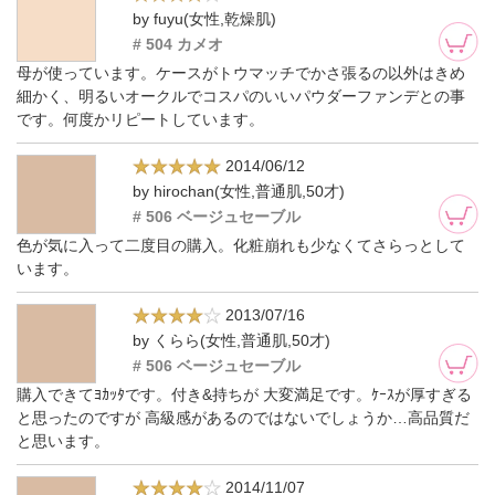
by fuyu(女性,乾燥肌)
# 504 カメオ
母が使っています。ケースがトウマッチでかさ張るの以外はきめ
細かく、明るいオークルでコスパのいいパウダーファンデとの事
です。何度かリピートしています。
2014/06/12
by hirochan(女性,普通肌,50才)
# 506 ベージュセーブル
色が気に入って二度目の購入。化粧崩れも少なくてさらっとして
います。
2013/07/16
by くらら(女性,普通肌,50才)
# 506 ベージュセーブル
購入できてﾖｶｯﾀです。付き&持ちが 大変満足です。ｹｰｽが厚すぎる
と思ったのですが 高級感があるのではないでしょうか…高品質だ
と思います。
2014/11/07