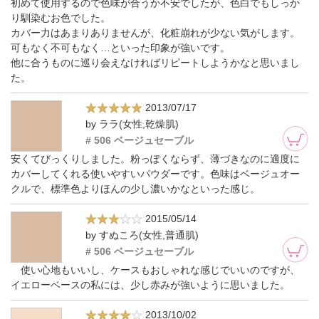
初めて使用するので色味が合うか不安でしたが、色白でもしっか
り馴染むお色でした。
カバー力はあまりありませんが、化粧崩れが少ない気がします。
可もなく不可もなく…といった印象が強いです。
他に合うものに巡り会えなければリピートしようかなと思いまし
た。
2013/07/17
by ララ(女性,乾燥肌)
# 506 ベージュセーブル
安くてびっくりしました。粉っぽくならず、薄づきなのに適度に
カバーしてくれる使いやすいパウダーです。色味はベージュオー
クルで、標準色よりほんの少し濃いかなといった感じ。
2015/05/14
by すぬころ(女性,普通肌)
# 506 ベージュセーブル
使い心地もいいし、ケースもおしゃれな感じでいいのですが、
イエローベースの私には、少し赤みが強いように思いました。
2013/10/02