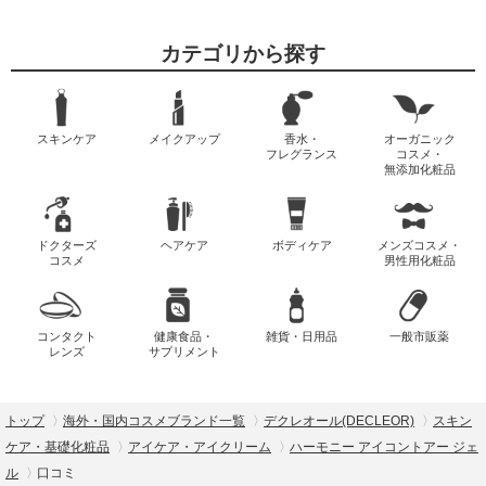
カテゴリから探す
スキンケア
メイクアップ
香水・
オーガニック
フレグランス
コスメ・
無添加化粧品
ドクターズ
ヘアケア
ボディケア
メンズコスメ・
コスメ
男性用化粧品
コンタクト
健康食品・
雑貨・日用品
一般市販薬
レンズ
サプリメント
トップ
海外・国内コスメブランド一覧
デクレオール(DECLEOR)
スキン
ケア・基礎化粧品
アイケア・アイクリーム
ハーモニー アイコントアー ジェ
ル
口コミ