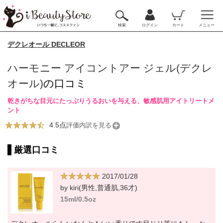
検索
ログイン
カート
メニュー
デクレオール DECLEOR
ハーモニー アイコントアー ジェル(デクレ
オール)
の口コミ
乾きがちな目元にたっぷりうるおいを与える、敏感肌用アイトリートメ
ント
4.5点
評価内訳を見る
厳選口コミ
2017/01/28
by kiri(男性,普通肌,36才)
15ml/0.5oz