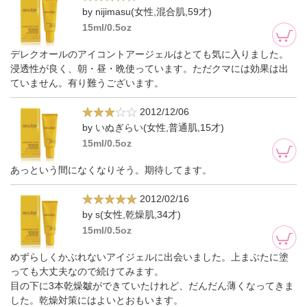
by nijimasu(女性,混合肌,59才)
15ml/0.5oz
デレクオールのアイコントアージェルはとても気に入りました。
浸透性が良く、朝・昼・晩使っています。ただクマには効果は出
ていません。有り難うございます。
2012/12/06
by いぬぎらい(女性,普通肌,15才)
15ml/0.5oz
あっという間になくなりそう。期待してます。
2012/02/16
by s(女性,乾燥肌,34才)
15ml/0.5oz
めずらしくかぶれないアイジェルに出会いました。上まぶたに塗
っても大丈夫なので続けてみます。
目の下に3本乾燥皺ができていたけれど、だんだん薄くなってきま
した。乾燥対策にはよいとおもいます。