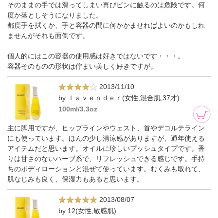
そのままの手では滑ってしまい再びビンに触るのは危険です。何
度か落としそうになりました。
都度手を拭くか、手と容器の間に何かかませればよいのかもしれ
ませんがそれも面倒です。
個人的にはこの容器の使用感は好きではないです・・・。
容器そのものの形状は佇まい美しく好きですが。
2013/11/10
by ｌａｖｅｎｄｅｒ(女性,混合肌,37才)
100ml/3.3oz
主に脚用ですが、ヒップラインやウェスト、首やデコルテライン
にも使っています。ほんの少し清涼感がありますが、通年使える
アイテムだと思います。オイルに珍しいプッシュタイプです。香
りは甘さのないハーブ系で、リフレッシュできる感じです。手持
ちのボディローションと混ぜて使っています。むくみも取れて、
肌なじみも良く、保湿力もあると思います。
2013/08/07
by 12(女性,敏感肌)