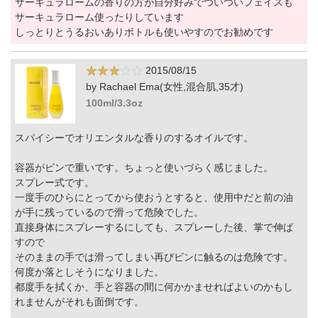
サーキュラロームの香りの方が自分好みでついついフェイスも
サーキュラローム使ったりしています
しっとりとうるおいありボトルも使いやすのでお勧めです
2015/08/15
by Rachael Ema(女性,混合肌,35才)
100ml/3.3oz
スパイシーでオリエンタルな香りのするオイルです。
容器がビンで重いです。ちょっと使いづらく感じました。
スプレー式です。
一度手のひらにとってから使おうとすると、使用中だと前の油
が手に残っているので滑って危険でした。
直接身体にスプレーするにしても、スプレーした後、掌で伸ば
すので
そのままの手では滑ってしまい再びビンに触るのは危険です。
何度か落としそうになりました。
都度手を拭くか、手と容器の間に何かかませればよいのかもし
れませんがそれも面倒です。