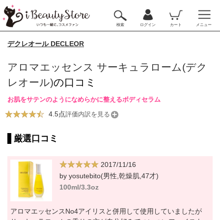
検索
ログイン
カート
メニュー
デクレオール DECLEOR
アロマエッセンス サーキュラローム(デク
レオール)
の口コミ
お肌をサテンのようになめらかに整えるボディセラム
4.5点
評価内訳を見る
厳選口コミ
2017/11/16
by yosutebito(男性,乾燥肌,47才)
100ml/3.3oz
アロマエッセンスNo4アイリスと併用して使用していましたが