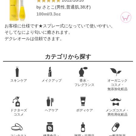
2012/10/18
by さとこ(男性,普通肌,38才)
100ml/3.3oz
お客様に仕様です★スプレー式になっていて使いやすい。
そしてなにより匂いに癒されます。
デクレオールは信頼できます。
カテゴリから探す
スキンケア
メイクアップ
香水・
オーガニック
フレグランス
コスメ・
無添加化粧品
ドクターズ
ヘアケア
ボディケア
メンズコスメ・
コスメ
男性用化粧品
コンタクト
健康食品・
雑貨・日用品
一般市販薬