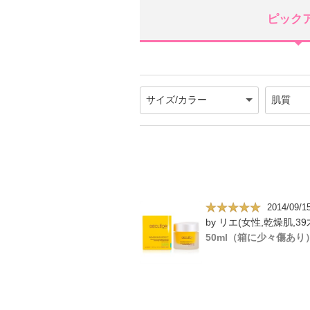
ピック
2014/09/1
by リエ(女性,乾燥肌,39
50ml（箱に少々傷あり