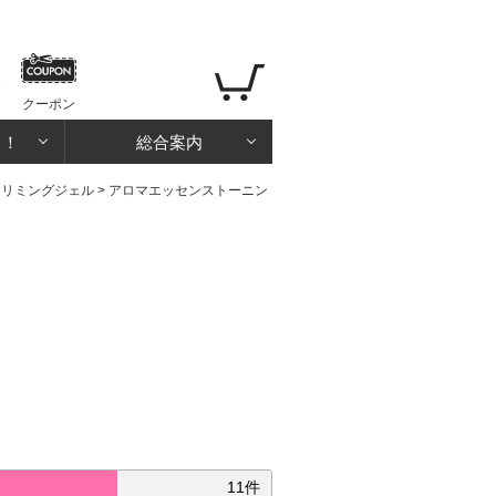
クーポン
る！
総合案内
スリミングジェル
>
アロマエッセンストーニン
11件