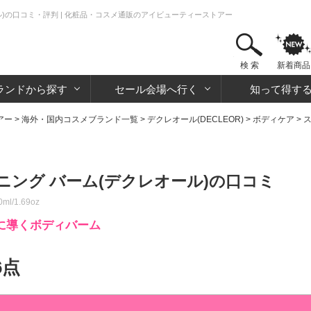
)の口コミ・評判 | 化粧品・コスメ通販のアイビューティーストアー
検 索
新着商品
ランドから探す
セール会場へ行く
知って得す
アー
>
海外・国内コスメブランド一覧
>
デクレオール(DECLEOR)
>
ボディケア
>
ング バーム(デクレオール)の口コミ
0ml/1.69oz
に導くボディバーム
6点