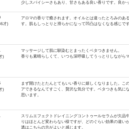
少しスパイシーさもあり、甘さもある良い香りです。良か
9
アロマの香りで癒されます。オイルとは違ったとろみのあ
す。肌もしっとりと滑らかになって凹凸はなくなる感じで
36才)
1
マッサージして肌に馴染むとまったくベタつきません。
香りも素晴らしくて、いつも深呼吸してうっとりしながら
才)
）
6
まず開けたとたんとてもいい香りに嬉しくなりました。こ
アできるなんてすごく、贅沢な気分です。ベタつきも気に
才)
思います。
）
1
スリムエフェクトドレイニングコントゥールセラムが欠品
りはほとんど変わらない様ですが、どのぐらい効果の違い
透はこちらの方がよいと感じます。