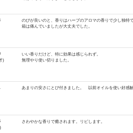
4
のびが良いのと、香りはハーブのアロマの香りで少し独特
箱は痛んでいましたが大丈夫でした。
）
0
いい香りだけど、特に効果は感じられず。
無理やり使い切りました。
才)
1
あまりの安さにとび付きました。 以前オイルを使い好感
）
6
さわやかな香りで癒されます。リピします。
)