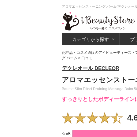
アロマエッセンストーニング バーム(デクレオール
カテゴリから探す
ブ
化粧品・コスメ通販のアイビューティースト
グ バーム
> 口コミ
デクレオール DECLEOR
アロマエッセンストーニ
Baume Slim Effect Draining Massage Balm 5
すっきりとしたボディーライン
4.
☆
×
5