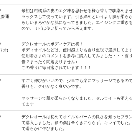
0
最初は柑橘系の皮のエグ味を思わせる様な香りで馴染めま
ラックスして使っています。引き締めというより肌が柔ら
by フェリシアーノ(女性,普通肌,45才)
らしいまろやかな肌になってきました。エイジングに重き
ので、リピは使い切ってから考えます。
0
デクレオールのボディケアは初！
ボディオイルなどは、使用感よりも香り重視で選択してま
7才)
使用者さまのコメントを参考に購入してみました・・・香
）
傷？まったく問題ありません）
この香りに毎日癒されています！！！
0
すごく伸びがいいので、少量でも楽にマッサージできるの
香りも、クセがなく爽やかです。
マッサージで肌が柔らかくなりました。セルライトも消え
てます！
0
デクレオールは初めてオイルやバームの良さを知ったブラ
て購入しました。箱の傷は全くきにならず。キレイでした
で滑らかに伸びました。
）