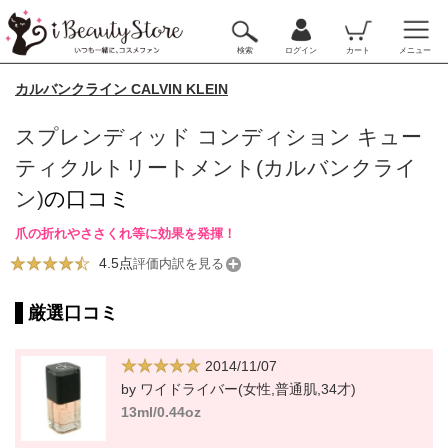
検索
ログイン
カート
メニュー
カルバンクライン CALVIN KLEIN
スプレンディッド コンディション キュー
ティクルトリートメント(カルバンクライ
ン)
の口コミ
爪の折れやささくれ等に効果を発揮！
4.5点
評価内訳を見る
厳選口コミ
2014/11/07
by ワイドライバー(女性,普通肌,34才)
13ml/0.44oz