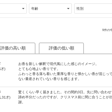
9件の中
評価の高い順
評価の低い順
2
お香を新しい解釈で現代風にした感じのイメージ。
とても心地よい香りです。
5才)
ふわっと香る落ち着いた重厚な香りと懐かしい香が混じっ
ない量産されていない香りを感じます。
3
驚くくらい早く届きました。その間約3日。先に問い合わせ
諦め半分だったのですが、クリスマス前に間に合うことが
,31才)
謝。