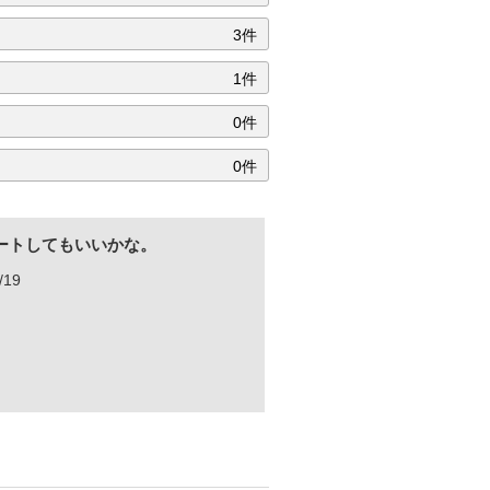
3件
1件
0件
0件
ートしてもいいかな。
/19