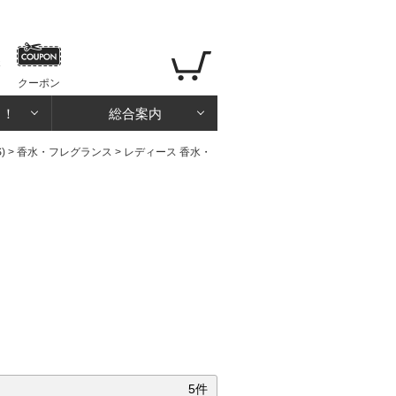
クーポン
る！
総合案内
)
>
香水・フレグランス
>
レディース 香水・
5件