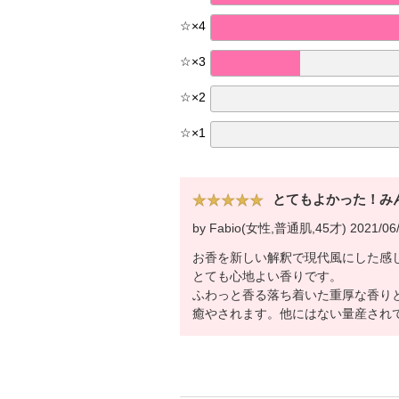
☆
×
4
☆
×
3
☆
×
2
☆
×
1
とてもよかった！み
by Fabio(女性,普通肌,45才) 2021/06
お香を新しい解釈で現代風にした感
とても心地よい香りです。
ふわっと香る落ち着いた重厚な香り
癒やされます。他にはない量産され