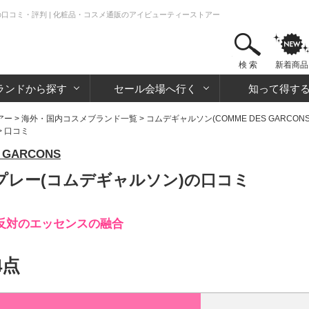
の口コミ・評判 | 化粧品・コスメ通販のアイビューティーストアー
検 索
新着商品
ランドから探す
セール会場へ行く
知って得す
アー
>
海外・国内コスメブランド一覧
>
コムデギャルソン(COMME DES GARCONS
> 口コミ
GARCONS
プレー(コムデギャルソン)の口コミ
反対のエッセンスの融合
4点