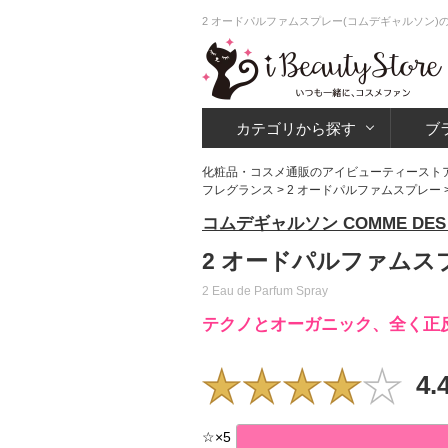
2 オードパルファムスプレー(コムデギャルソン)
カテゴリから探す
ブ
化粧品・コスメ通販のアイビューティースト
フレグランス
>
2 オードパルファムスプレー
コムデギャルソン COMME DES 
2 オードパルファムス
2 Eau de Parfum Spray
テクノとオーガニック、全く正
4.
☆
×
5