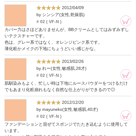
2012/04/09
by シンシア(女性,乾燥肌)
# 02 ( VF-N )
カバー力はさほどありませんが、BBクリームとしてはみずみずし
いテクスチャーです。
色は、グレー系ではなく、オレンジピンク系です。
薄化粧かメイクの下地にちょうどいい感じかな。
2013/02/26
by れー(女性,敏感肌,28才)
# 02 ( VF-N )
肌馴染みもよく、忙しい時は下地にルースパウダーをつけるだけ
でもあまり化粧崩れもなく自然な仕上がりができるので◎
2012/12/20
by mayuneko(女性,敏感肌,40才)
# 02 ( VF-N )
ファンデーションと混ぜてスポンジでたたき込むように使用して
います。