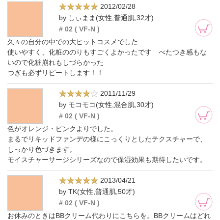
2012/02/28
by しぃまま(女性,普通肌,32才)
# 02 ( VF-N )
久々の自分の中での大ヒットコスメでした
使いやすく、化粧ののりもすごくよかったです べたつき感もな
いので化粧崩れもしづらかった
つぎも必ずリピートします！！
2011/11/29
by モコモコ(女性,混合肌,30才)
# 02 ( VF-N )
色がオレンジ・ピンクよりでした。
まるでリキッドファンデの様にこっくりとしたテクスチャーで、
しっかり色づきます。
モイスチャーサージシリーズなので保湿効果も期待したいです。
2013/04/21
by TK(女性,普通肌,50才)
# 02 ( VF-N )
お休みのときはBBクリーム代わりにこちらを。BBクリームはどれ