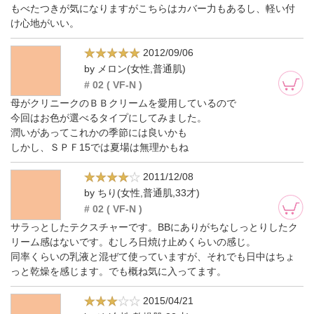
もべたつきが気になりますがこちらはカバー力もあるし、軽い付
け心地がいい。
2012/09/06
by メロン(女性,普通肌)
# 02 ( VF-N )
母がクリニークのＢＢクリームを愛用しているので
今回はお色が選べるタイプにしてみました。
潤いがあってこれかの季節には良いかも
しかし、ＳＰＦ15では夏場は無理かもね
2011/12/08
by ちり(女性,普通肌,33才)
# 02 ( VF-N )
サラっとしたテクスチャーです。BBにありがちなしっとりしたク
リーム感はないです。むしろ日焼け止めくらいの感じ。
同率くらいの乳液と混ぜて使っていますが、それでも日中はちょ
っと乾燥を感じます。でも概ね気に入ってます。
2015/04/21