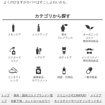
よくのびますがカバーはすこしよわいかも。
カテゴリから探す
スキンケア
メイクアップ
香水・
オーガニック
フレグランス
コスメ・
無添加化粧品
ドクターズ
ヘアケア
ボディケア
メンズコスメ・
コスメ
男性用化粧品
コンタクト
健康食品・
雑貨・日用品
一般市販薬
レンズ
サプリメント
トップ
海外・国内コスメブランド一覧
クリニーク(CLINIQUE)
メイクア
ップ
化粧下地・コントロールカラー
モイスチャーサージティンテッドモイ