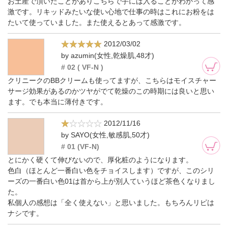
お土産で頂いたことがありこちらで手には入ることがわかって感
激です。リキッドみたいな使い心地で仕事の時はこれにお粉をは
たいて使っていました。また使えるとあって感激です。
2012/03/02
by azumin(女性,乾燥肌,48才)
# 02 ( VF-N )
クリニークのBBクリームも使ってますが、こちらはモイスチャー
サージ効果があるのかツヤがでて乾燥のこの時期には良いと思い
ます。でも本当に薄付きです。
2012/11/16
by SAYO(女性,敏感肌,50才)
# 01 (VF-N)
とにかく硬くて伸びないので、厚化粧のようになります。
色白（ほとんど一番白い色をチョイスします）ですが、このシリ
ーズの一番白い色01は首から上が別人ていうほど茶色くなりまし
た。
私個人の感想は「全く使えない」と思いました。もちろんリピは
ナシです。