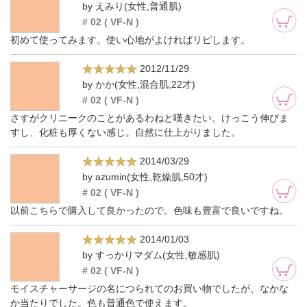
by えみり(女性,普通肌)
# 02 ( VF-N )
初めて使ってみます。使い心地がよければリピします。
2012/11/29
by かか(女性,混合肌,22才)
# 02 ( VF-N )
さすがクリニークのことがあるわねと嘆きたい。けっこう伸びま
すし、化粧も厚くない感じ。自然に仕上がりました。
2014/03/29
by azumin(女性,乾燥肌,50才)
# 02 ( VF-N )
以前こちらで購入して良かったので。色味も豊富で良いですね。
2014/01/03
by すっかりマダム(女性,敏感肌)
# 02 ( VF-N )
モイスチャーサージの名につられてのお買い物でしたが、なかな
か当たりでした。色も普通色で使えます。