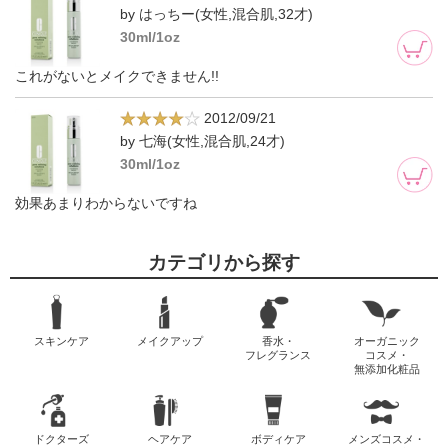
by はっちー(女性,混合肌,32才)
30ml/1oz
これがないとメイクできません!!
2012/09/21
by 七海(女性,混合肌,24才)
30ml/1oz
効果あまりわからないですね
カテゴリから探す
スキンケア
メイクアップ
香水・
オーガニック
フレグランス
コスメ・
無添加化粧品
ドクターズ
ヘアケア
ボディケア
メンズコスメ・