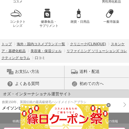
コスメ
男性用化粧品
コンタクト
健康食品・
雑貨・日用品
一般市販薬
レンズ
サプリメント
トップ
海外・国内コスメブランド一覧
クリニーク(CLINIQUE)
スキンケ
ア・基礎化粧品
美容液・保湿ジェル
リファイニング ソリューションズ コレ
クティング セラム
口コミ
お支払い方法
送料・配送
よくある質問
初めての方へ
オズ・インターナショナル運営サイト
創業150年、英国伝統の最高級猪毛ハンドメイドヘアブラシ
メイソンピアソン
特商法に基づく表示
プライバシーポリシー
医薬品販売許可証の情報
ご利用規約
PC版で表示