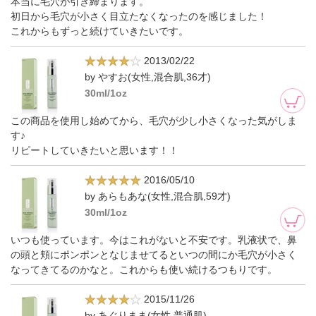
本当に毛穴が引き締まります。
初日から毛穴が小さく目立たなくなったのを感じました！
これからもずっと続けていきたいです。
2013/02/22
by やすお(女性,混合肌,36才)
30ml/1oz
この商品を使用し始めてから、毛穴が少し小さくなった気がしま
す♪
リピートしていきたいと思います！！
2016/05/10
by あらもあな(女性,混合肌,59才)
30ml/1oz
いつも使っています。今はこれがないと不安です。乳液状で、鼻
の頭と頬にポンポンとなじませてるといつの間にか毛穴が小さく
なってきてるのかなと。これからも使い続けるつもりです。
2015/11/26
by あぐりまま(女性,普通肌)