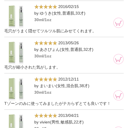
2016/02/15
by ゆうき(女性,普通肌,33才)
30ml/1oz
毛穴がうまく隠せてツルツル肌にみせてくれます。
2013/05/26
by あさぴょん(女性,普通肌,32才)
30ml/1oz
毛穴が縮小された気がします。
2012/12/11
by まいまい(女性,混合肌,38才)
30ml/1oz
Tゾーンのみに使ってみましたがテカらずとても良いです！
2013/04/21
by vivien(男性,敏感肌,22才)