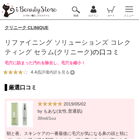
検索
ログイン
カート
メニュー
クリニーク CLINIQUE
リファイニング ソリューションズ コレク
ティング セラム(クリニーク)
の口コミ
毛穴に詰まった汚れを除去し、毛穴を縮小！
4.4点
評価内訳を見る
厳選口コミ
2019/05/02
by もあな(女性,普通肌)
30ml/1oz
朝と夜、スキンケアの一番最後に毛穴が気になる鼻の頭と頬に