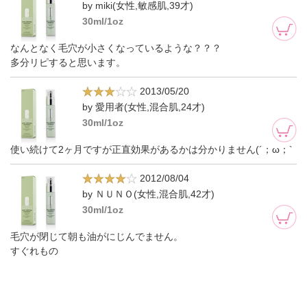
by miki(女性,敏感肌,39才)
30ml/1oz
なんとなく毛穴が小さくなっているような？？？
多分リピすると思います。
2013/05/20
by 愛用者(女性,混合肌,24才)
30ml/1oz
使い続けて2ヶ月ですが正直効果があるかは分かりません(´；ω；`
2012/08/04
by ＮＵＮＯ(女性,混合肌,42才)
30ml/1oz
毛穴が閉じて朝も油がにじんでません。
すぐれもの