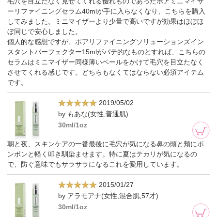
毛穴を目立たなく見せてくれる優れものであったポアミニマイザ
ーリファイニングセラム40mlが手に入らなくなり、こちらを購入
してみました。ミニマイザーより少量で高いですが効果はほぼほ
ぼ同じで安心しました。
個人的な感想ですが、ポアリファイニングソリューションズイン
スタントパーフェクター15mlがパテ的なものとすれば、こちらの
セラムはミニマイザー同様薄いベールをかけて毛穴を目立たなく
させてくれる感じです。どちらもなくてはならない必須アイテム
です。
2019/05/02
by もあな(女性,普通肌)
30ml/1oz
朝と夜、スキンケアの一番最後に毛穴が気になる鼻の頭と頬にポ
ンポンと軽く叩き馴染ませます。特に夏はテカリが気になるの
で、防ぐ意味でもサラサラになるこれを愛用しています。
2015/01/27
by アラモアナ(女性,混合肌,57才)
30ml/1oz