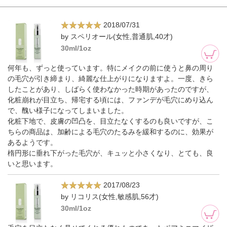
2018/07/31
by スペリオール(女性,普通肌,40才)
30ml/1oz
何年も、ずっと使っています。特にメイクの前に使うと鼻の周り
の毛穴が引き締まり、綺麗な仕上がりになりますよ。一度、きら
したことがあり、しばらく使わなかった時期があったのですが、
化粧崩れが目立ち、帰宅する頃には、ファンデが毛穴にめり込ん
で、醜い様子になってしまいました。
化粧下地で、皮膚の凹凸を、目立たなくするのも良いですが、こ
ちらの商品は、加齢による毛穴のたるみを緩和するのに、効果が
あるようです。
楕円形に垂れ下がった毛穴が、キュッと小さくなり、とても、良
いと思います。
2017/08/23
by リコリス(女性,敏感肌,56才)
30ml/1oz