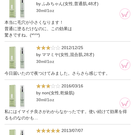
by ふみちゃん(女性,普通肌,48才)
30ml/1oz
本当に毛穴が小さくなります！
普通に塗るだけなのに、この効果は
驚きですね。(*^^*)
2012/12/25
by ママミヤ(女性,混合肌,28才)
30ml/1oz
今日届いたので夜つけてみました。さらさら感じです。
2016/03/16
by non(女性,乾燥肌)
30ml/1oz
私にはイマイチ良さがわからなかったです。使い続けて効果を得
るものなのかも…
2013/07/07