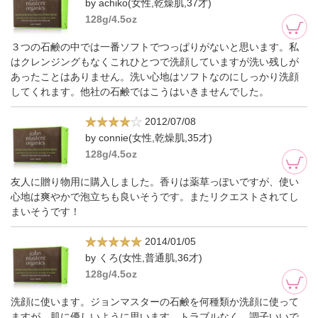
by achiko(女性,乾燥肌,37才)
128g/4.5oz
３つの石鹸の中では一番ソフトでつっぱりがないと思います。私
はクレンジングもなくこれひとつで洗顔していますが洗い残しが
あったことはありません。洗い心地はソフトなのにしっかり洗顔
してくれます。他社の石鹸ではこうはいきませんでした。
2012/07/08
by connie(女性,乾燥肌,35才)
128g/4.5oz
友人に贈り物用に購入しました。香りは薬草っぽいですが、使い
心地は爽やかで泡立ちも良いそうです。またリクエストされてし
まいそうです！
2014/01/05
by くろ(女性,普通肌,36才)
128g/4.5oz
洗顔に使います。ジョンマスターの石鹸を何種類か洗顔に使って
ますが、肌に優しいように思います。トラブルなく、調子いいで