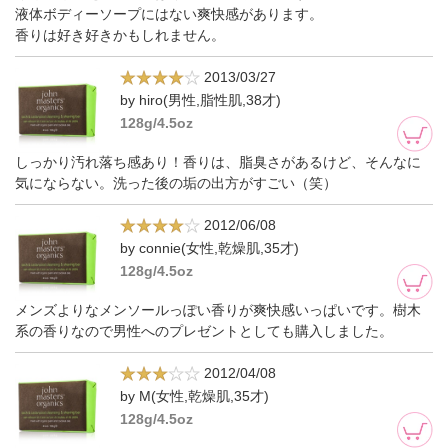
液体ボディーソープにはない爽快感があります。
香りは好き好きかもしれません。
2013/03/27
by hiro(男性,脂性肌,38才)
128g/4.5oz
しっかり汚れ落ち感あり！香りは、脂臭さがあるけど、そんなに
気にならない。洗った後の垢の出方がすごい（笑）
2012/06/08
by connie(女性,乾燥肌,35才)
128g/4.5oz
メンズよりなメンソールっぽい香りが爽快感いっぱいです。樹木
系の香りなので男性へのプレゼントとしても購入しました。
2012/04/08
by M(女性,乾燥肌,35才)
128g/4.5oz