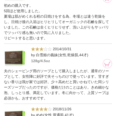
初めの購入です。
5回ほど使用しました。
夏場は肌がめくれる程の日焼けをする為、冬場とは違う乾燥を
し、日焼け後の入浴はヒリヒリしてオーガニックの石鹸を探して
いました。この石鹸は全くヒリヒリせず、洗い上がりもサッパリ
でツッパリ感も無いので気に入りました。
リピートすると思います。
2014/10/31
by 白雪姫の義妹(女性,乾燥肌,44才)
128g/4.5oz
夫のシェービング用のソープとして購入しましたが、通常のソー
プとして、女性陣に好評で夫そっちのけで使っています。甘すぎ
ない香りは我が家では好評。少々高めだと買いかねていた同シリ
ーズソープだったのですが、価格だけのことはあり。きめ細かな
泡、しっとり感、満足しています。冬に向かって、上質ソープは
必須かも。おすすめです。
2018/11/26
by めめ(女性,普通肌,41才)