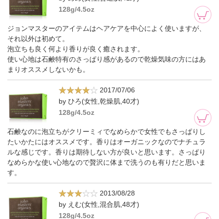
128g/4.5oz
ジョンマスターのアイテムはヘアケアを中心によく使いますが、
それ以外は初めて。
泡立ちも良く何より香りが良く癒されます。
使い心地は石鹸特有のさっぱり感があるので乾燥気味の方にはあ
まりオススメしないかも。
2017/07/06
by ひろ(女性,乾燥肌,40才)
128g/4.5oz
石鹸なのに泡立ちがクリーミィでなめらかで女性でもさっぱりし
たいかたにはオススメです。香りはオーガニックなのでナチュラ
ルな感じです。香りは期待しない方が良いと思います。さっぱり
なめらかな使い心地なので贅沢に体まで洗うのも有りだと思いま
す。
2013/08/28
by えむ(女性,混合肌,48才)
128g/4.5oz