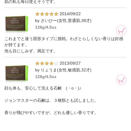
肌の私も毎日使えそうです。
2014/09/22
by さいひー(女性,普通肌,38才)
128g/4.5oz
これまでと違う固形タイプに挑戦。わざとらしくない香りは好感
が持てます。
泡も目にしみず、満足です。
2013/09/27
by りょうま(女性,敏感肌,32才)
128g/4.5oz
顔も体も、安心して洗える石鹸 (・o・)♪
ジョンマスターの石鹸は、３種類とも試しました。
香りが飛びやすいですが、どれも優しい香りです。