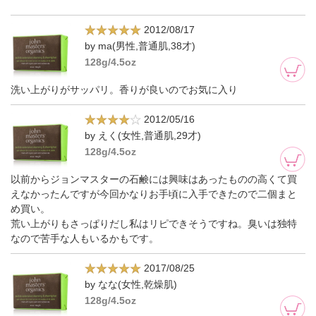
2012/08/17
by ma(男性,普通肌,38才)
128g/4.5oz
洗い上がりがサッパリ。香りが良いのでお気に入り
2012/05/16
by えく(女性,普通肌,29才)
128g/4.5oz
以前からジョンマスターの石鹸には興味はあったものの高くて買
えなかったんですが今回かなりお手頃に入手できたので二個まと
め買い。
荒い上がりもさっぱりだし私はリピできそうですね。臭いは独特
なので苦手な人もいるかもです。
2017/08/25
by なな(女性,乾燥肌)
128g/4.5oz