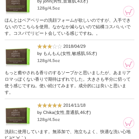
by john(男性,普通肌,43才)
128g/4.5oz
ほんとはベアベリーの洗顔フォームが欲しいのですが、入手でき
ないのでこちらを使用。なかなか減らないので結構コスパいいで
す。コスパでリピート会している感じですね。。
2018/04/29
by もんもん(女性,敏感肌,55才)
128g/4.5oz
もっと癒やされる香りのするソープかと思いましたが、あまりア
ロマっぽくない香りで期待はずれでした。大きさも半分に切って
使う感じですね。使い続けてみます。成分的には良いと思いま
す。
2014/11/18
by Chika(女性,普通肌,46才)
128g/4.5oz
洗顔に使用しています。無添加で、泡立ちよく、快適な洗い心地
ﾃﾞｽ(*´∀｀)