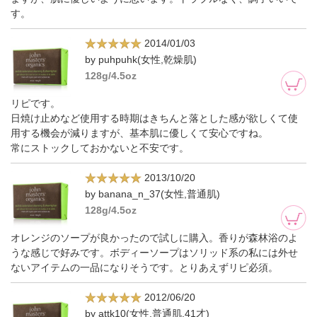
す。
2014/01/03
by puhpuhk(女性,乾燥肌)
128g/4.5oz
リピです。
日焼け止めなど使用する時期はきちんと落とした感が欲しくて使
用する機会が減りますが、基本肌に優しくて安心ですね。
常にストックしておかないと不安です。
2013/10/20
by banana_n_37(女性,普通肌)
128g/4.5oz
オレンジのソープが良かったので試しに購入。香りが森林浴のよ
うな感じで好みです。ボディーソープはソリッド系の私には外せ
ないアイテムの一品になりそうです。とりあえずリピ必須。
2012/06/20
by attk10(女性,普通肌,41才)