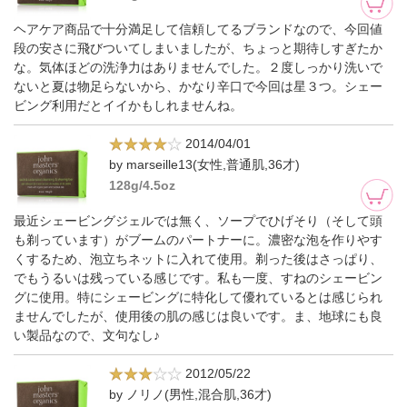
ヘアケア商品で十分満足して信頼してるブランドなので、今回値
段の安さに飛びついてしまいましたが、ちょっと期待しすぎたか
な。気体ほどの洗浄力はありませんでした。２度しっかり洗いで
ないと夏は物足らないから、かなり辛口で今回は星３つ。シェー
ビング利用だとイイかもしれませんね。
2014/04/01
by marseille13(女性,普通肌,36才)
128g/4.5oz
最近シェービングジェルでは無く、ソープでひげそり（そして頭
も剃っています）がブームのパートナーに。濃密な泡を作りやす
くするため、泡立ちネットに入れて使用。剃った後はさっぱり、
でもうるいは残っている感じです。私も一度、すねのシェービン
グに使用。特にシェービングに特化して優れているとは感じられ
ませんでしたが、使用後の肌の感じは良いです。ま、地球にも良
い製品なので、文句なし♪
2012/05/22
by ノリノ(男性,混合肌,36才)