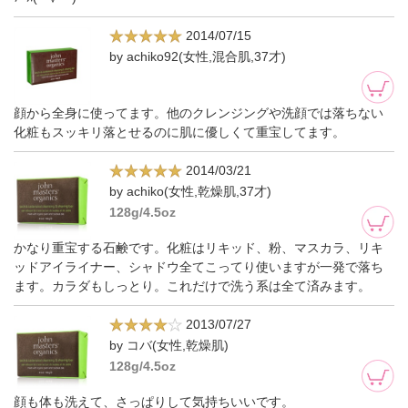
2014/07/15
by achiko92(女性,混合肌,37才)
顔から全身に使ってます。他のクレンジングや洗顔では落ちない
化粧もスッキリ落とせるのに肌に優しくて重宝してます。
2014/03/21
by achiko(女性,乾燥肌,37才)
128g/4.5oz
かなり重宝する石鹸です。化粧はリキッド、粉、マスカラ、リキ
ッドアイライナー、シャドウ全てこってり使いますが一発で落ち
ます。カラダもしっとり。これだけで洗う系は全て済みます。
2013/07/27
by コバ(女性,乾燥肌)
128g/4.5oz
顔も体も洗えて、さっぱりして気持ちいいです。