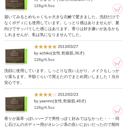
128g/4.5oz
届いてみるとめちゃくちゃ大きな石鹸で驚きました。洗顔だけで
なくボディにも使用しています。しっとり感はありませんが、夏
向けでサッパリした感じはあります。香りは好き嫌いがあるかも
しれませんが、私は気になりませんでした。
2013/03/27
by achiko(女性,乾燥肌,36才)
128g/4.5oz
洗顔に使用しています。しっとりな洗い上がり。メイクもしっか
り落ちます。半額ぐらいで買えたのでまとめ買いしました！当分
安心です。
2012/02/23
by yaerinn(女性,乾燥肌,48才)
128g/4.5oz
香りが薬草っぽいハーブで男性っぽく好みではなかった・・・同
じ石けんのボディー用がオレンジ系の良いにおいだったので期待