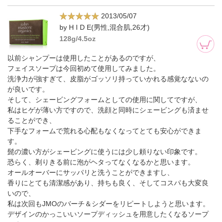
2013/05/07
by H I D E(男性,混合肌,26才)
128g/4.5oz
以前シャンプーは使用したことがあるのですが、
フェイスソープは今回初めて使用してみました。
洗浄力が強すぎて、皮脂がゴッソリ持っていかれる感覚なないの
が良いです。
そして、シェービングフォームとしての使用に関してですが、
私はヒゲが薄い方ですので、洗顔と同時にシェービングも済ませ
ることができ、
下手なフォームで荒れる心配もなくなってとても安心ができま
す。
髭の濃い方がシェービングに使うには少し頼りない印象です。
恐らく、剃りきる前に泡がヘタってなくなるかと思います。
オールオーバーにサッパリと洗うことができますし、
香りにとても清潔感があり、持ちも良く、そしてコスパも大変良
いので、
私は次回もJMOのバーチ＆シダーをリピートしようと思います。
デザインのかっこいいソープディッシュを用意したくなるソープ